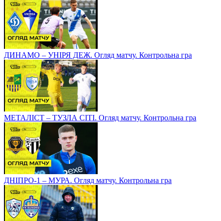
ДИНАМО – УНІРЯ ДЕЖ. Огляд матчу. Контрольна гра
МЕТАЛІСТ – ТУЗЛА СІТІ. Огляд матчу. Контрольна гра
ДНІПРО-1 – МУРА. Огляд матчу. Контрольна гра