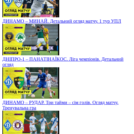
ДИНАМО – МИНАЙ. Детальний огляд матчу. 1 тур УПЛ
ДНІПРО-1 – ПАНАТІНАЇКОС. Ліга чемпіонів. Детальний
огляд
ДИНАМО – РУДАР. Три тайми – сім голів. Огляд матчу.
Тренувальна гра