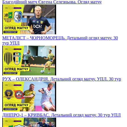
Благодійний матч Євгена Селезньова. Огляд матчу
МЕТАЛІСТ – ЧОРНОМОРЕЦЬ. Детальний огляд матчу. 30
тур УПЛ
РУХ – ОЛЕКСАНДРІЯ. Детальний огляд матчу. УПЛ. 30 тур
ДНІПРО-1 – КРИВБАС. Детальний огляд матчу. 30 тур УПЛ