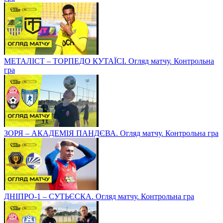
МЕТАЛІСТ – ТОРПЕДО КУТАЇСІ. Огляд матчу. Контрольна
гра
ЗОРЯ – АКАДЕМІЯ ПАНДЄВА. Огляд матчу. Контрольна гра
ДНІПРО-1 – СУТЬЄСКА. Огляд матчу. Контрольна гра