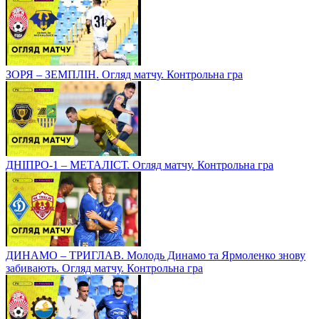
ЗОРЯ – ЗЕМПЛІН. Огляд матчу. Контрольна гра
ДНІПРО-1 – МЕТАЛІСТ. Огляд матчу. Контрольна гра
ДИНАМО – ТРИГЛАВ. Молодь Динамо та Ярмоленко знову
забивають. Огляд матчу. Контрольна гра