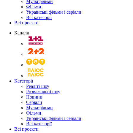
Мультфільми
Фільми
Українські фільми і серіали
Всі категорії
Всі проєкти
Канали
Категорії
Реаліті-шоу
Розважальні шоу
Новини
Серіали
Мультфільми
Фільми
Українські фільми і серіали
Всі категорії
Всі проєкти