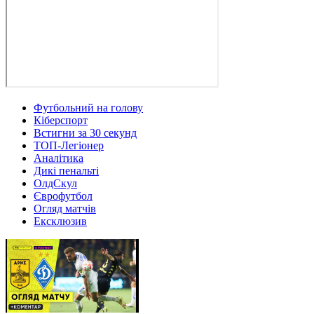
Футбольний на голову
Кіберспорт
Встигни за 30 секунд
ТОП-Легіонер
Аналітика
Дикі пенальті
ОлдСкул
Єврофутбол
Огляд матчів
Ексклюзив