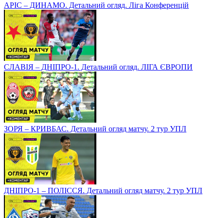
АРІС – ДИНАМО. Детальний огляд. Ліга Конференцій
СЛАВІЯ – ДНІПРО-1. Детальний огляд. ЛІГА ЄВРОПИ
ЗОРЯ – КРИВБАС. Детальний огляд матчу. 2 тур УПЛ
ДНІПРО-1 – ПОЛІССЯ. Детальний огляд матчу. 2 тур УПЛ