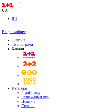
UA
RU
Вхід в кабінет
Онлайн
ТБ програма
Канали
Категорії
Реаліті-шоу
Розважальні шоу
Новини
Серіали