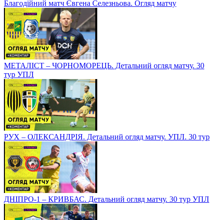
Благодійний матч Євгена Селезньова. Огляд матчу
МЕТАЛІСТ – ЧОРНОМОРЕЦЬ. Детальний огляд матчу. 30
тур УПЛ
РУХ – ОЛЕКСАНДРІЯ. Детальний огляд матчу. УПЛ. 30 тур
ДНІПРО-1 – КРИВБАС. Детальний огляд матчу. 30 тур УПЛ