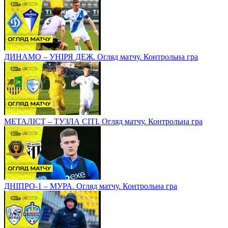
ДИНАМО – УНІРЯ ДЕЖ. Огляд матчу. Контрольна гра
МЕТАЛІСТ – ТУЗЛА СІТІ. Огляд матчу. Контрольна гра
ДНІПРО-1 – МУРА. Огляд матчу. Контрольна гра