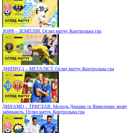
ЗОРЯ – ЗЕМПЛІН. Огляд матчу. Контрольна гра
ДНІПРО-1 – МЕТАЛІСТ. Огляд матчу. Контрольна гра
ДИНАМО – ТРИГЛАВ. Молодь Динамо та Ярмоленко знову
забивають. Огляд матчу. Контрольна гра