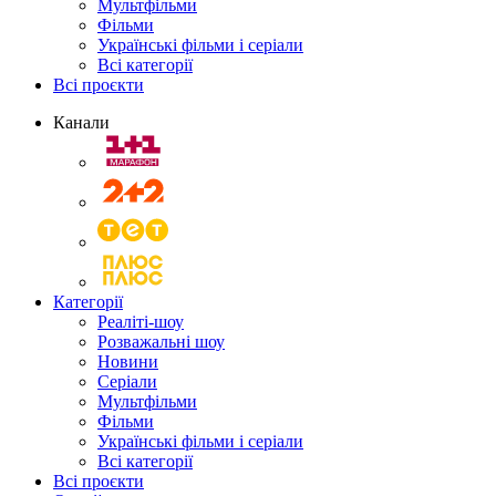
Мультфільми
Фільми
Українські фільми і серіали
Всі категорії
Всі проєкти
Канали
Категорії
Реаліті-шоу
Розважальні шоу
Новини
Серіали
Мультфільми
Фільми
Українські фільми і серіали
Всі категорії
Всі проєкти