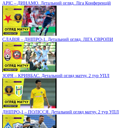
АРІС – ДИНАМО. Детальний огляд. Ліга Конференцій
СЛАВІЯ – ДНІПРО-1. Детальний огляд. ЛІГА ЄВРОПИ
ЗОРЯ – КРИВБАС. Детальний огляд матчу. 2 тур УПЛ
ДНІПРО-1 – ПОЛІССЯ. Детальний огляд матчу. 2 тур УПЛ