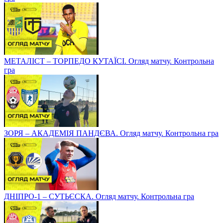
МЕТАЛІСТ – ТОРПЕДО КУТАЇСІ. Огляд матчу. Контрольна
гра
ЗОРЯ – АКАДЕМІЯ ПАНДЄВА. Огляд матчу. Контрольна гра
ДНІПРО-1 – СУТЬЄСКА. Огляд матчу. Контрольна гра