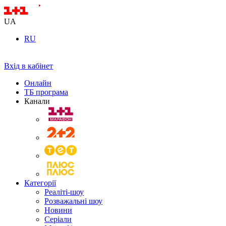
UA
RU
Вхід в кабінет
Онлайн
ТБ програма
Канали
Категорії
Реаліті-шоу
Розважальні шоу
Новини
Серіали