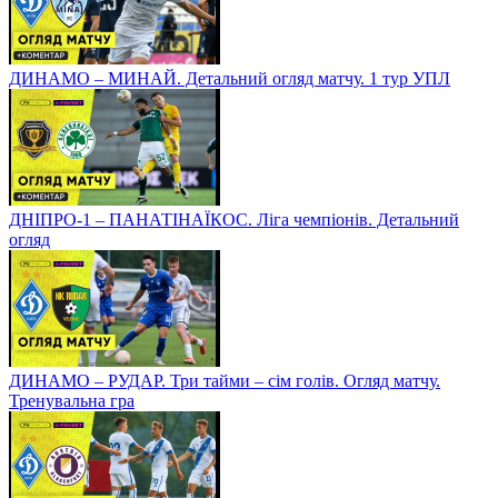
ДИНАМО – МИНАЙ. Детальний огляд матчу. 1 тур УПЛ
ДНІПРО-1 – ПАНАТІНАЇКОС. Ліга чемпіонів. Детальний
огляд
ДИНАМО – РУДАР. Три тайми – сім голів. Огляд матчу.
Тренувальна гра