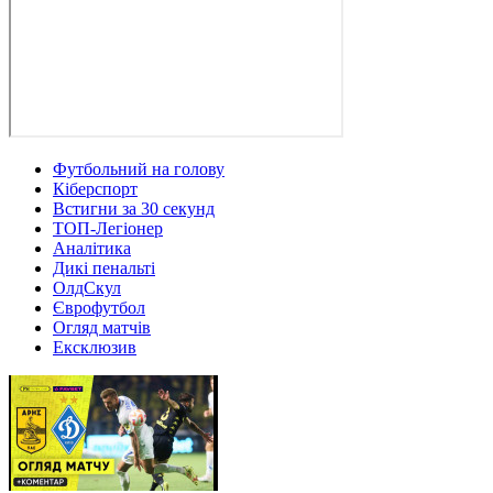
Футбольний на голову
Кіберспорт
Встигни за 30 секунд
ТОП-Легіонер
Аналітика
Дикі пенальті
ОлдСкул
Єврофутбол
Огляд матчів
Ексклюзив