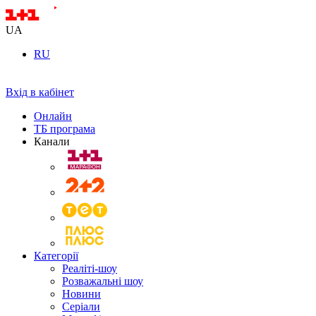
UA
RU
Вхід в кабінет
Онлайн
ТБ програма
Канали
Категорії
Реаліті-шоу
Розважальні шоу
Новини
Серіали