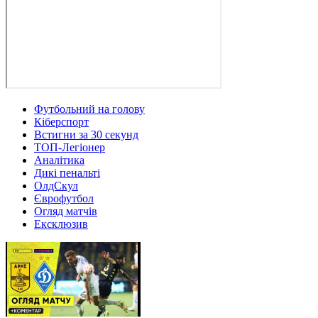
Футбольний на голову
Кіберспорт
Встигни за 30 секунд
ТОП-Легіонер
Аналітика
Дикі пенальті
ОлдСкул
Єврофутбол
Огляд матчів
Ексклюзив