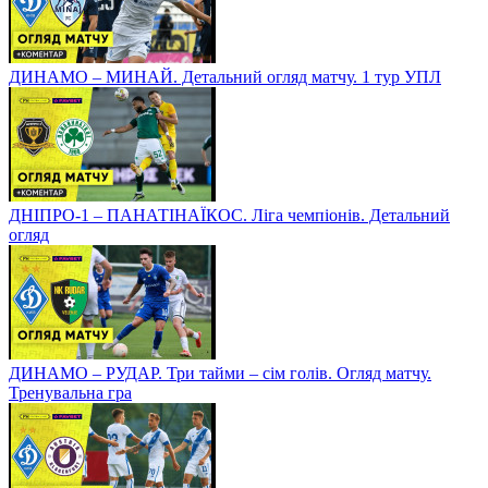
ДИНАМО – МИНАЙ. Детальний огляд матчу. 1 тур УПЛ
ДНІПРО-1 – ПАНАТІНАЇКОС. Ліга чемпіонів. Детальний
огляд
ДИНАМО – РУДАР. Три тайми – сім голів. Огляд матчу.
Тренувальна гра