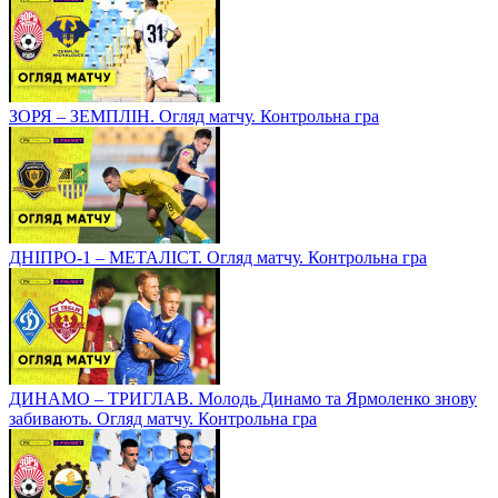
ЗОРЯ – ЗЕМПЛІН. Огляд матчу. Контрольна гра
ДНІПРО-1 – МЕТАЛІСТ. Огляд матчу. Контрольна гра
ДИНАМО – ТРИГЛАВ. Молодь Динамо та Ярмоленко знову
забивають. Огляд матчу. Контрольна гра