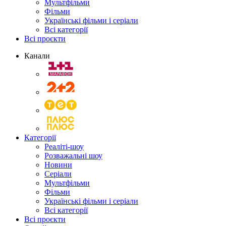
Мультфільми
Фільми
Українські фільми і серіали
Всі категорії
Всі проєкти
Канали
Категорії
Реаліті-шоу
Розважальні шоу
Новини
Серіали
Мультфільми
Фільми
Українські фільми і серіали
Всі категорії
Всі проєкти