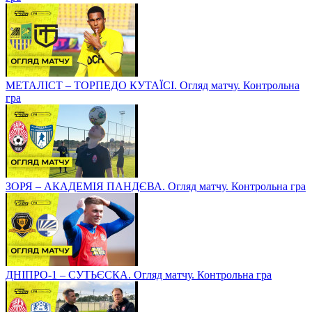
МЕТАЛІСТ – ТОРПЕДО КУТАЇСІ. Огляд матчу. Контрольна
гра
ЗОРЯ – АКАДЕМІЯ ПАНДЄВА. Огляд матчу. Контрольна гра
ДНІПРО-1 – СУТЬЄСКА. Огляд матчу. Контрольна гра