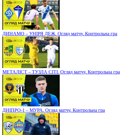
ДИНАМО – УНІРЯ ДЕЖ. Огляд матчу. Контрольна гра
МЕТАЛІСТ – ТУЗЛА СІТІ. Огляд матчу. Контрольна гра
ДНІПРО-1 – МУРА. Огляд матчу. Контрольна гра