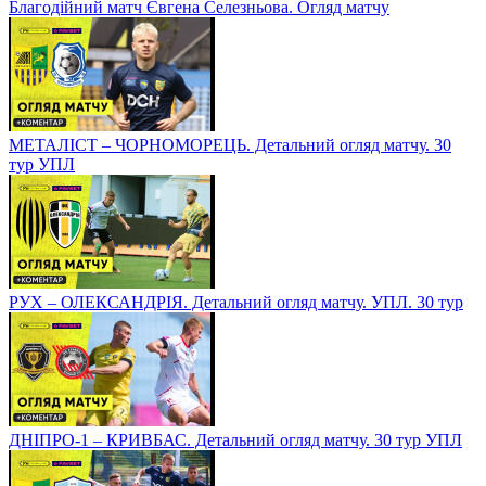
Благодійний матч Євгена Селезньова. Огляд матчу
МЕТАЛІСТ – ЧОРНОМОРЕЦЬ. Детальний огляд матчу. 30
тур УПЛ
РУХ – ОЛЕКСАНДРІЯ. Детальний огляд матчу. УПЛ. 30 тур
ДНІПРО-1 – КРИВБАС. Детальний огляд матчу. 30 тур УПЛ