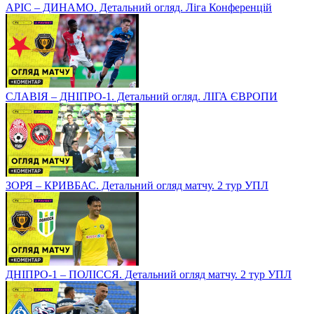
АРІС – ДИНАМО. Детальний огляд. Ліга Конференцій
СЛАВІЯ – ДНІПРО-1. Детальний огляд. ЛІГА ЄВРОПИ
ЗОРЯ – КРИВБАС. Детальний огляд матчу. 2 тур УПЛ
ДНІПРО-1 – ПОЛІССЯ. Детальний огляд матчу. 2 тур УПЛ