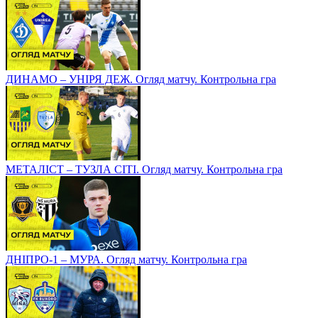
ДИНАМО – УНІРЯ ДЕЖ. Огляд матчу. Контрольна гра
МЕТАЛІСТ – ТУЗЛА СІТІ. Огляд матчу. Контрольна гра
ДНІПРО-1 – МУРА. Огляд матчу. Контрольна гра