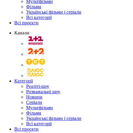
Мультфільми
Фільми
Українські фільми і серіали
Всі категорії
Всі проєкти
Канали
Категорії
Реаліті-шоу
Розважальні шоу
Новини
Серіали
Мультфільми
Фільми
Українські фільми і серіали
Всі категорії
Всі проєкти