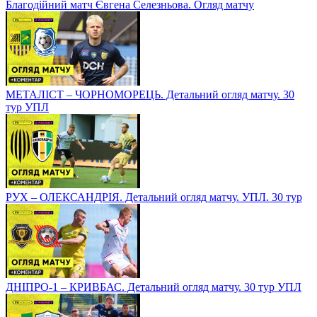
Благодійний матч Євгена Селезньова. Огляд матчу
МЕТАЛІСТ – ЧОРНОМОРЕЦЬ. Детальний огляд матчу. 30
тур УПЛ
РУХ – ОЛЕКСАНДРІЯ. Детальний огляд матчу. УПЛ. 30 тур
ДНІПРО-1 – КРИВБАС. Детальний огляд матчу. 30 тур УПЛ