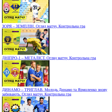
ЗОРЯ – ЗЕМПЛІН. Огляд матчу. Контрольна гра
ДНІПРО-1 – МЕТАЛІСТ. Огляд матчу. Контрольна гра
ДИНАМО – ТРИГЛАВ. Молодь Динамо та Ярмоленко знову
забивають. Огляд матчу. Контрольна гра