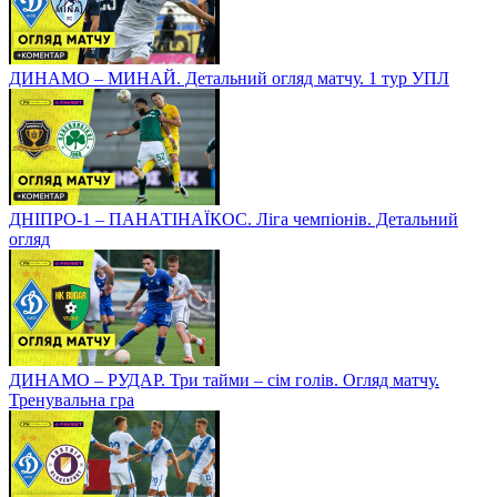
ДИНАМО – МИНАЙ. Детальний огляд матчу. 1 тур УПЛ
ДНІПРО-1 – ПАНАТІНАЇКОС. Ліга чемпіонів. Детальний
огляд
ДИНАМО – РУДАР. Три тайми – сім голів. Огляд матчу.
Тренувальна гра