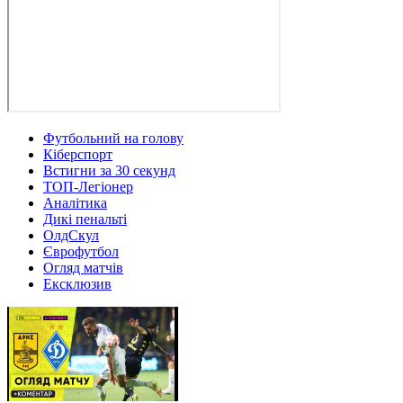
Футбольний на голову
Кіберспорт
Встигни за 30 секунд
ТОП-Легіонер
Аналітика
Дикі пенальті
ОлдСкул
Єврофутбол
Огляд матчів
Ексклюзив