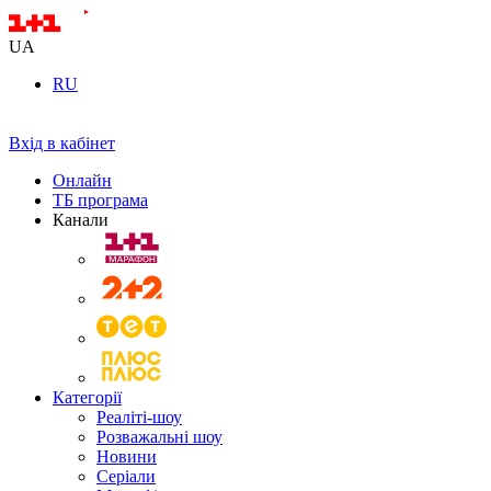
UA
RU
Вхід в кабінет
Онлайн
ТБ програма
Канали
Категорії
Реаліті-шоу
Розважальні шоу
Новини
Серіали