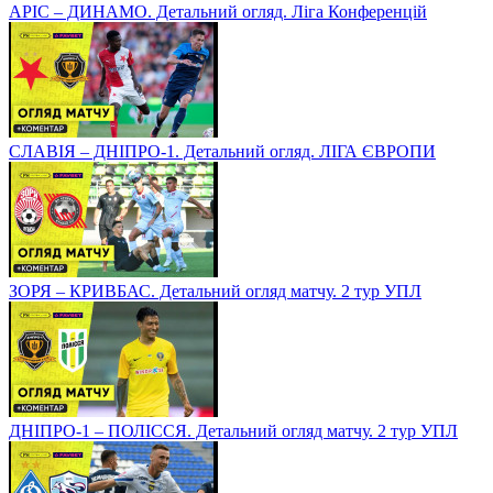
АРІС – ДИНАМО. Детальний огляд. Ліга Конференцій
СЛАВІЯ – ДНІПРО-1. Детальний огляд. ЛІГА ЄВРОПИ
ЗОРЯ – КРИВБАС. Детальний огляд матчу. 2 тур УПЛ
ДНІПРО-1 – ПОЛІССЯ. Детальний огляд матчу. 2 тур УПЛ