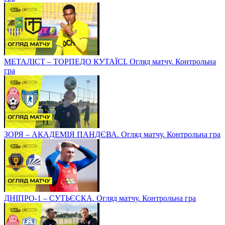
МЕТАЛІСТ – ТОРПЕДО КУТАЇСІ. Огляд матчу. Контрольна
гра
ЗОРЯ – АКАДЕМІЯ ПАНДЄВА. Огляд матчу. Контрольна гра
ДНІПРО-1 – СУТЬЄСКА. Огляд матчу. Контрольна гра