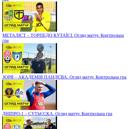
МЕТАЛІСТ – ТОРПЕДО КУТАЇСІ. Огляд матчу. Контрольна
гра
ЗОРЯ – АКАДЕМІЯ ПАНДЄВА. Огляд матчу. Контрольна гра
ДНІПРО-1 – СУТЬЄСКА. Огляд матчу. Контрольна гра