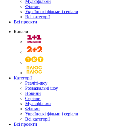
Мультфільми
Фільми
Українські фільми і серіали
Всі категорії
Всі проєкти
Канали
Категорії
Реаліті-шоу
Розважальні шоу
Новини
Серіали
Мультфільми
Фільми
Українські фільми і серіали
Всі категорії
Всі проєкти