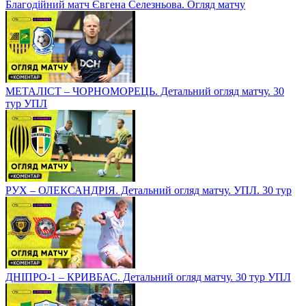
Благодійний матч Євгена Селезньова. Огляд матчу
МЕТАЛІСТ – ЧОРНОМОРЕЦЬ. Детальний огляд матчу. 30
тур УПЛ
РУХ – ОЛЕКСАНДРІЯ. Детальний огляд матчу. УПЛ. 30 тур
ДНІПРО-1 – КРИВБАС. Детальний огляд матчу. 30 тур УПЛ