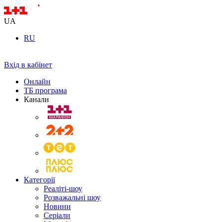
UA
RU
Вхід в кабінет
Онлайн
ТБ програма
Канали
Категорії
Реаліті-шоу
Розважальні шоу
Новини
Серіали