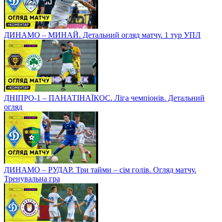
ДИНАМО – МИНАЙ. Детальний огляд матчу. 1 тур УПЛ
ДНІПРО-1 – ПАНАТІНАЇКОС. Ліга чемпіонів. Детальний
огляд
ДИНАМО – РУДАР. Три тайми – сім голів. Огляд матчу.
Тренувальна гра