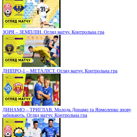
ЗОРЯ – ЗЕМПЛІН. Огляд матчу. Контрольна гра
ДНІПРО-1 – МЕТАЛІСТ. Огляд матчу. Контрольна гра
ДИНАМО – ТРИГЛАВ. Молодь Динамо та Ярмоленко знову
забивають. Огляд матчу. Контрольна гра