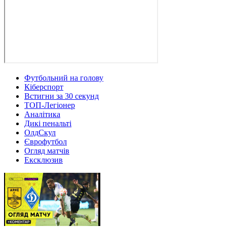
Футбольний на голову
Кіберспорт
Встигни за 30 секунд
ТОП-Легіонер
Аналітика
Дикі пенальті
ОлдСкул
Єврофутбол
Огляд матчів
Ексклюзив