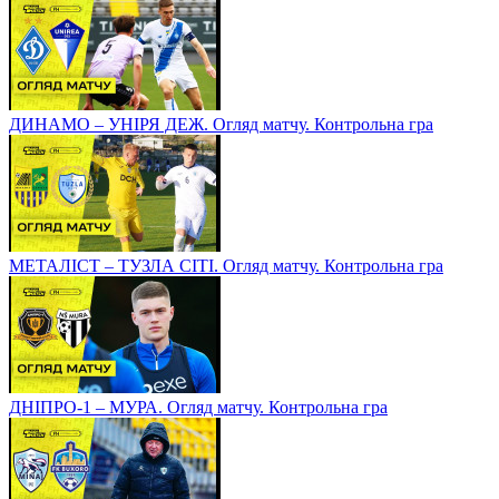
ДИНАМО – УНІРЯ ДЕЖ. Огляд матчу. Контрольна гра
МЕТАЛІСТ – ТУЗЛА СІТІ. Огляд матчу. Контрольна гра
ДНІПРО-1 – МУРА. Огляд матчу. Контрольна гра