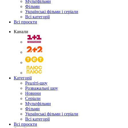
Мультфільми
Фільми
Українські фільми і серіали
Всі категорії
Всі проєкти
Канали
Категорії
Реаліті-шоу
Розважальні шоу
Новини
Серіали
Мультфільми
Фільми
Українські фільми і серіали
Всі категорії
Всі проєкти