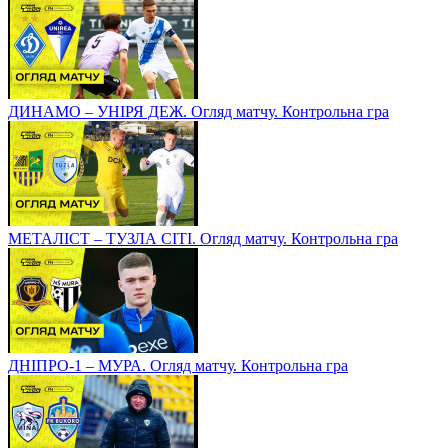
ДИНАМО – УНІРЯ ДЕЖ. Огляд матчу. Контрольна гра
МЕТАЛІСТ – ТУЗЛА СІТІ. Огляд матчу. Контрольна гра
ДНІПРО-1 – МУРА. Огляд матчу. Контрольна гра