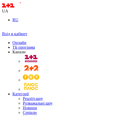
UA
RU
Вхід в кабінет
Онлайн
ТБ програма
Канали
Категорії
Реаліті-шоу
Розважальні шоу
Новини
Серіали