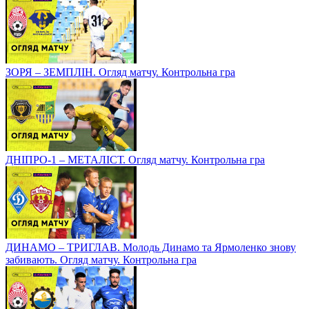
ЗОРЯ – ЗЕМПЛІН. Огляд матчу. Контрольна гра
ДНІПРО-1 – МЕТАЛІСТ. Огляд матчу. Контрольна гра
ДИНАМО – ТРИГЛАВ. Молодь Динамо та Ярмоленко знову
забивають. Огляд матчу. Контрольна гра