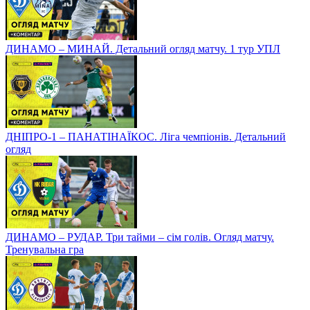
ДИНАМО – МИНАЙ. Детальний огляд матчу. 1 тур УПЛ
ДНІПРО-1 – ПАНАТІНАЇКОС. Ліга чемпіонів. Детальний
огляд
ДИНАМО – РУДАР. Три тайми – сім голів. Огляд матчу.
Тренувальна гра