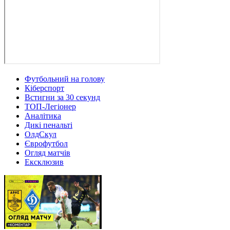
Футбольний на голову
Кіберспорт
Встигни за 30 секунд
ТОП-Легіонер
Аналітика
Дикі пенальті
ОлдСкул
Єврофутбол
Огляд матчів
Ексклюзив