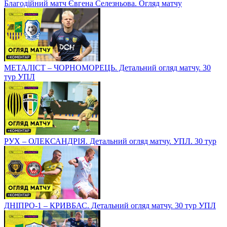
Благодійний матч Євгена Селезньова. Огляд матчу
МЕТАЛІСТ – ЧОРНОМОРЕЦЬ. Детальний огляд матчу. 30
тур УПЛ
РУХ – ОЛЕКСАНДРІЯ. Детальний огляд матчу. УПЛ. 30 тур
ДНІПРО-1 – КРИВБАС. Детальний огляд матчу. 30 тур УПЛ