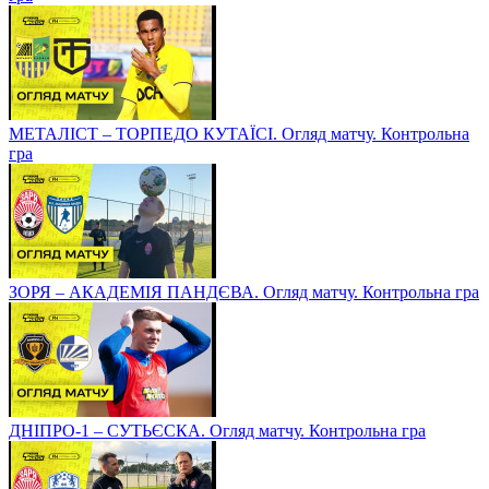
МЕТАЛІСТ – ТОРПЕДО КУТАЇСІ. Огляд матчу. Контрольна
гра
ЗОРЯ – АКАДЕМІЯ ПАНДЄВА. Огляд матчу. Контрольна гра
ДНІПРО-1 – СУТЬЄСКА. Огляд матчу. Контрольна гра