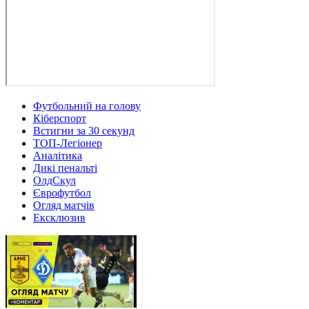
Футбольний на голову
Кіберспорт
Встигни за 30 секунд
ТОП-Легіонер
Аналітика
Дикі пенальті
ОлдСкул
Єврофутбол
Огляд матчів
Ексклюзив