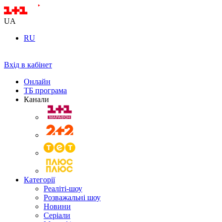
UA
RU
Вхід в кабінет
Онлайн
ТБ програма
Канали
Категорії
Реаліті-шоу
Розважальні шоу
Новини
Серіали