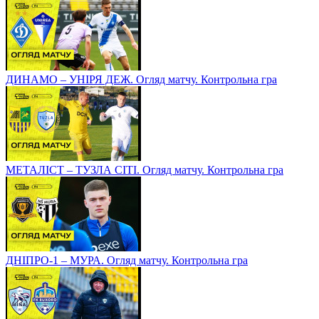
ДИНАМО – УНІРЯ ДЕЖ. Огляд матчу. Контрольна гра
МЕТАЛІСТ – ТУЗЛА СІТІ. Огляд матчу. Контрольна гра
ДНІПРО-1 – МУРА. Огляд матчу. Контрольна гра