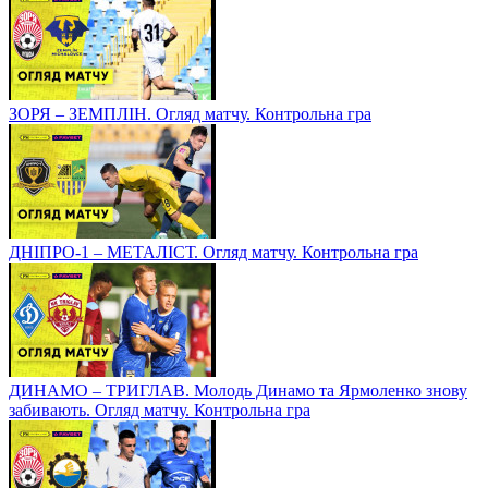
ЗОРЯ – ЗЕМПЛІН. Огляд матчу. Контрольна гра
ДНІПРО-1 – МЕТАЛІСТ. Огляд матчу. Контрольна гра
ДИНАМО – ТРИГЛАВ. Молодь Динамо та Ярмоленко знову
забивають. Огляд матчу. Контрольна гра