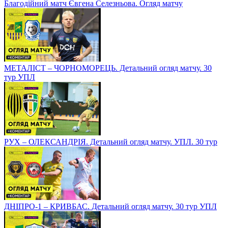
Благодійний матч Євгена Селезньова. Огляд матчу
МЕТАЛІСТ – ЧОРНОМОРЕЦЬ. Детальний огляд матчу. 30
тур УПЛ
РУХ – ОЛЕКСАНДРІЯ. Детальний огляд матчу. УПЛ. 30 тур
ДНІПРО-1 – КРИВБАС. Детальний огляд матчу. 30 тур УПЛ