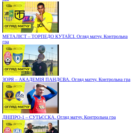
МЕТАЛІСТ – ТОРПЕДО КУТАЇСІ. Огляд матчу. Контрольна
гра
ЗОРЯ – АКАДЕМІЯ ПАНДЄВА. Огляд матчу. Контрольна гра
ДНІПРО-1 – СУТЬЄСКА. Огляд матчу. Контрольна гра