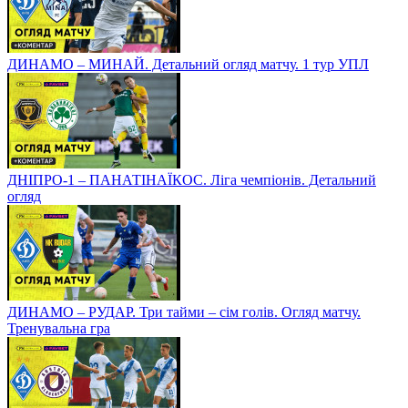
ДИНАМО – МИНАЙ. Детальний огляд матчу. 1 тур УПЛ
ДНІПРО-1 – ПАНАТІНАЇКОС. Ліга чемпіонів. Детальний
огляд
ДИНАМО – РУДАР. Три тайми – сім голів. Огляд матчу.
Тренувальна гра