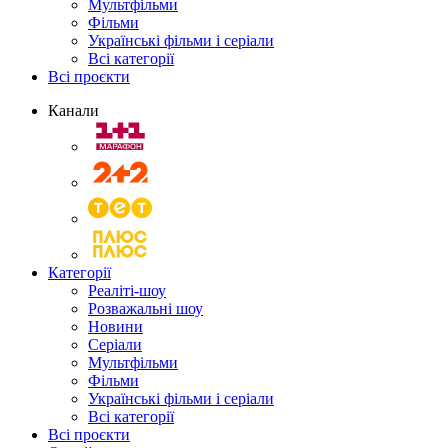
Мультфільми
Фільми
Українські фільми і серіали
Всі категорії
Всі проєкти
Канали
Категорії
Реаліті-шоу
Розважальні шоу
Новини
Серіали
Мультфільми
Фільми
Українські фільми і серіали
Всі категорії
Всі проєкти