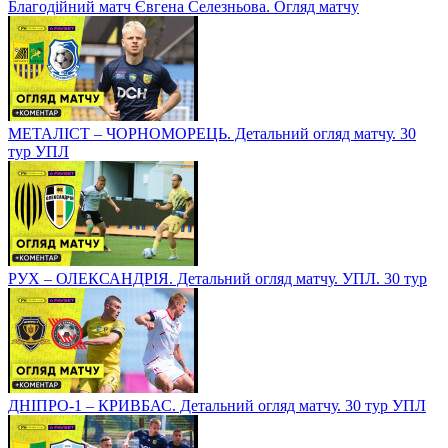
Благодійний матч Євгена Селезньова. Огляд матчу
МЕТАЛІСТ – ЧОРНОМОРЕЦЬ. Детальний огляд матчу. 30
тур УПЛ
РУХ – ОЛЕКСАНДРІЯ. Детальний огляд матчу. УПЛ. 30 тур
ДНІПРО-1 – КРИВБАС. Детальний огляд матчу. 30 тур УПЛ