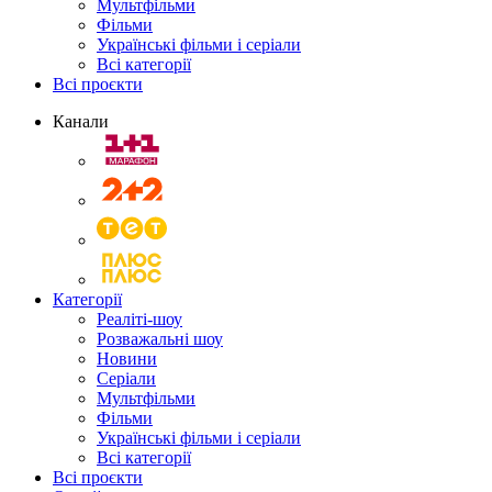
Мультфільми
Фільми
Українські фільми і серіали
Всі категорії
Всі проєкти
Канали
Категорії
Реаліті-шоу
Розважальні шоу
Новини
Серіали
Мультфільми
Фільми
Українські фільми і серіали
Всі категорії
Всі проєкти