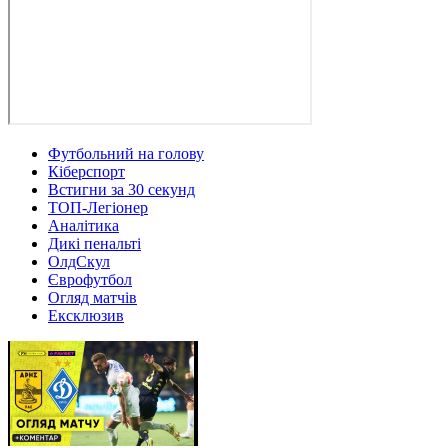
Футбольний на голову
Кіберспорт
Встигни за 30 секунд
ТОП-Легіонер
Аналітика
Дикі пенальті
ОлдСкул
Єврофутбол
Огляд матчів
Ексклюзив