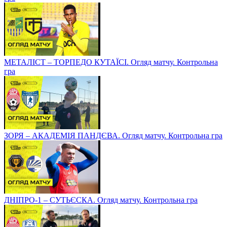
МЕТАЛІСТ – ТОРПЕДО КУТАЇСІ. Огляд матчу. Контрольна
гра
ЗОРЯ – АКАДЕМІЯ ПАНДЄВА. Огляд матчу. Контрольна гра
ДНІПРО-1 – СУТЬЄСКА. Огляд матчу. Контрольна гра