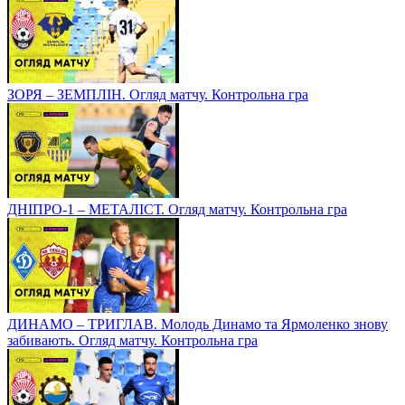
ЗОРЯ – ЗЕМПЛІН. Огляд матчу. Контрольна гра
ДНІПРО-1 – МЕТАЛІСТ. Огляд матчу. Контрольна гра
ДИНАМО – ТРИГЛАВ. Молодь Динамо та Ярмоленко знову
забивають. Огляд матчу. Контрольна гра