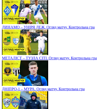
ДИНАМО – УНІРЯ ДЕЖ. Огляд матчу. Контрольна гра
МЕТАЛІСТ – ТУЗЛА СІТІ. Огляд матчу. Контрольна гра
ДНІПРО-1 – МУРА. Огляд матчу. Контрольна гра