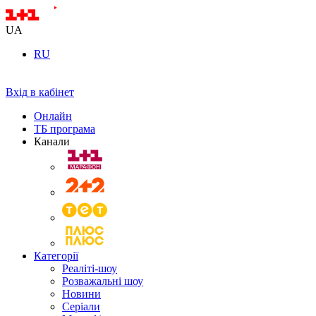
UA
RU
Вхід в кабінет
Онлайн
ТБ програма
Канали
Категорії
Реаліті-шоу
Розважальні шоу
Новини
Серіали