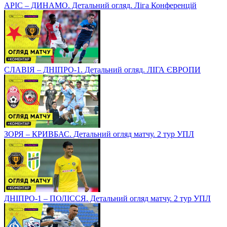
АРІС – ДИНАМО. Детальний огляд. Ліга Конференцій
СЛАВІЯ – ДНІПРО-1. Детальний огляд. ЛІГА ЄВРОПИ
ЗОРЯ – КРИВБАС. Детальний огляд матчу. 2 тур УПЛ
ДНІПРО-1 – ПОЛІССЯ. Детальний огляд матчу. 2 тур УПЛ