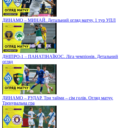
ДИНАМО – МИНАЙ. Детальний огляд матчу. 1 тур УПЛ
ДНІПРО-1 – ПАНАТІНАЇКОС. Ліга чемпіонів. Детальний
огляд
ДИНАМО – РУДАР. Три тайми – сім голів. Огляд матчу.
Тренувальна гра