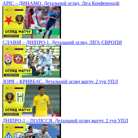
АРІС – ДИНАМО. Детальний огляд. Ліга Конференцій
СЛАВІЯ – ДНІПРО-1. Детальний огляд. ЛІГА ЄВРОПИ
ЗОРЯ – КРИВБАС. Детальний огляд матчу. 2 тур УПЛ
ДНІПРО-1 – ПОЛІССЯ. Детальний огляд матчу. 2 тур УПЛ