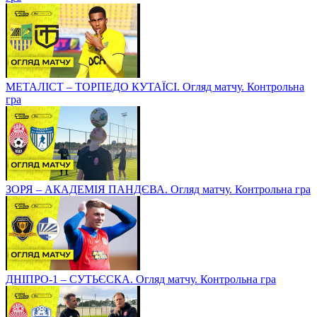
МЕТАЛІСТ – ТОРПЕДО КУТАЇСІ. Огляд матчу. Контрольна
гра
ЗОРЯ – АКАДЕМІЯ ПАНДЄВА. Огляд матчу. Контрольна гра
ДНІПРО-1 – СУТЬЄСКА. Огляд матчу. Контрольна гра