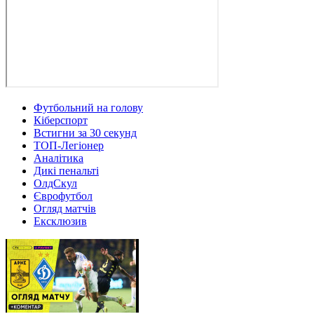
Футбольний на голову
Кіберспорт
Встигни за 30 секунд
ТОП-Легіонер
Аналітика
Дикі пенальті
ОлдСкул
Єврофутбол
Огляд матчів
Ексклюзив