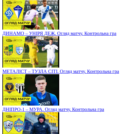
ДИНАМО – УНІРЯ ДЕЖ. Огляд матчу. Контрольна гра
МЕТАЛІСТ – ТУЗЛА СІТІ. Огляд матчу. Контрольна гра
ДНІПРО-1 – МУРА. Огляд матчу. Контрольна гра