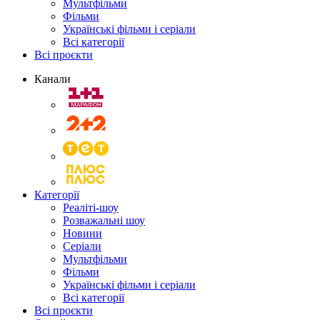
Мультфільми
Фільми
Українські фільми і серіали
Всі категорії
Всі проєкти
Канали
Категорії
Реаліті-шоу
Розважальні шоу
Новини
Серіали
Мультфільми
Фільми
Українські фільми і серіали
Всі категорії
Всі проєкти