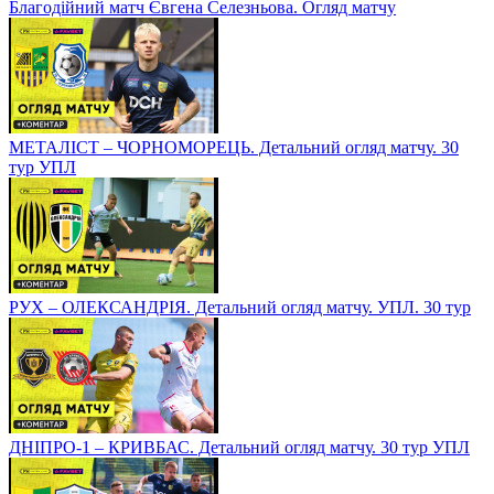
Благодійний матч Євгена Селезньова. Огляд матчу
МЕТАЛІСТ – ЧОРНОМОРЕЦЬ. Детальний огляд матчу. 30
тур УПЛ
РУХ – ОЛЕКСАНДРІЯ. Детальний огляд матчу. УПЛ. 30 тур
ДНІПРО-1 – КРИВБАС. Детальний огляд матчу. 30 тур УПЛ