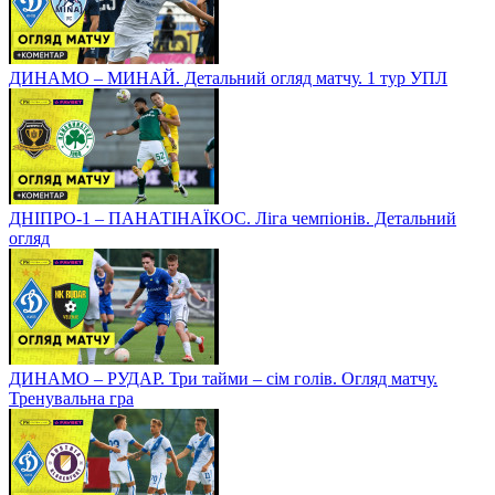
ДИНАМО – МИНАЙ. Детальний огляд матчу. 1 тур УПЛ
ДНІПРО-1 – ПАНАТІНАЇКОС. Ліга чемпіонів. Детальний
огляд
ДИНАМО – РУДАР. Три тайми – сім голів. Огляд матчу.
Тренувальна гра