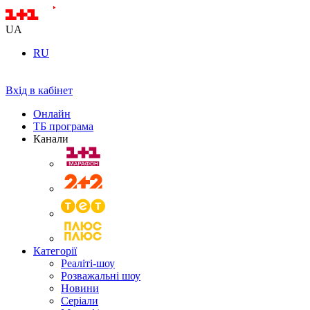
UA
RU
Вхід в кабінет
Онлайн
ТБ програма
Канали
Категорії
Реаліті-шоу
Розважальні шоу
Новини
Серіали