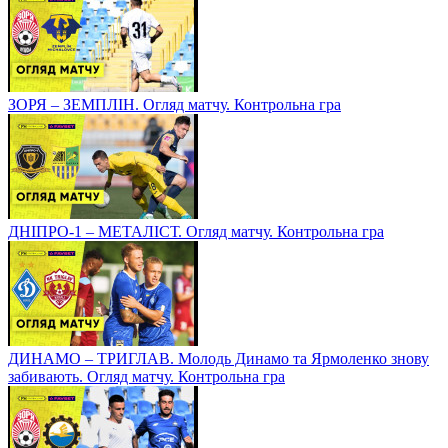
ЗОРЯ – ЗЕМПЛІН. Огляд матчу. Контрольна гра
ДНІПРО-1 – МЕТАЛІСТ. Огляд матчу. Контрольна гра
ДИНАМО – ТРИГЛАВ. Молодь Динамо та Ярмоленко знову
забивають. Огляд матчу. Контрольна гра