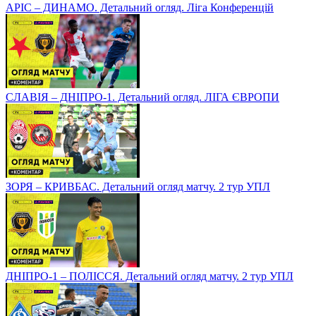
АРІС – ДИНАМО. Детальний огляд. Ліга Конференцій
СЛАВІЯ – ДНІПРО-1. Детальний огляд. ЛІГА ЄВРОПИ
ЗОРЯ – КРИВБАС. Детальний огляд матчу. 2 тур УПЛ
ДНІПРО-1 – ПОЛІССЯ. Детальний огляд матчу. 2 тур УПЛ