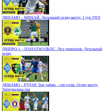
ДИНАМО – МИНАЙ. Детальний огляд матчу. 1 тур УПЛ
ДНІПРО-1 – ПАНАТІНАЇКОС. Ліга чемпіонів. Детальний
огляд
ДИНАМО – РУДАР. Три тайми – сім голів. Огляд матчу.
Тренувальна гра