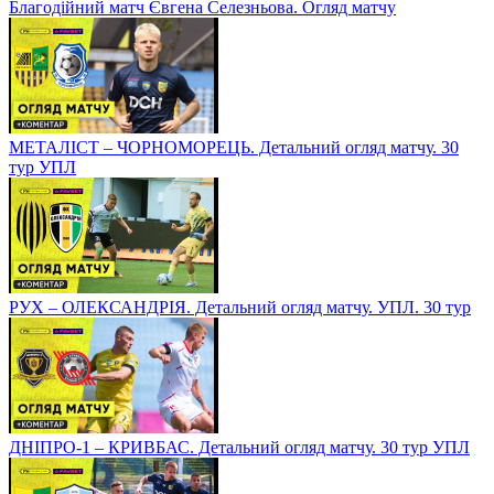
Благодійний матч Євгена Селезньова. Огляд матчу
МЕТАЛІСТ – ЧОРНОМОРЕЦЬ. Детальний огляд матчу. 30
тур УПЛ
РУХ – ОЛЕКСАНДРІЯ. Детальний огляд матчу. УПЛ. 30 тур
ДНІПРО-1 – КРИВБАС. Детальний огляд матчу. 30 тур УПЛ