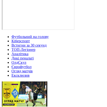
Футбольний на голову
Кіберспорт
Встигни за 30 секунд
ТОП-Легіонер
Аналітика
Дикі пенальті
ОлдСкул
Єврофутбол
Огляд матчів
Ексклюзив