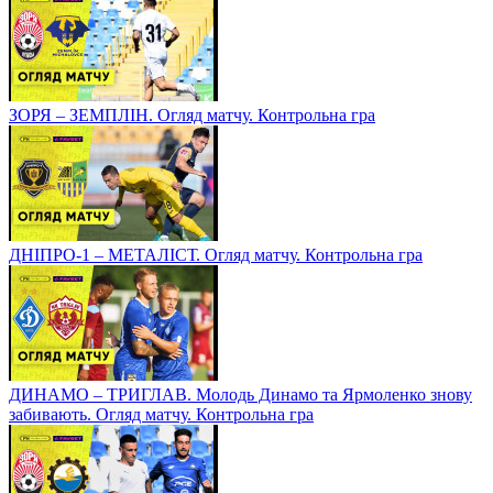
ЗОРЯ – ЗЕМПЛІН. Огляд матчу. Контрольна гра
ДНІПРО-1 – МЕТАЛІСТ. Огляд матчу. Контрольна гра
ДИНАМО – ТРИГЛАВ. Молодь Динамо та Ярмоленко знову
забивають. Огляд матчу. Контрольна гра