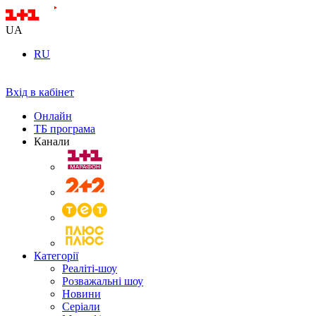
UA
RU
Вхід в кабінет
Онлайн
ТБ програма
Канали
Категорії
Реаліті-шоу
Розважальні шоу
Новини
Серіали