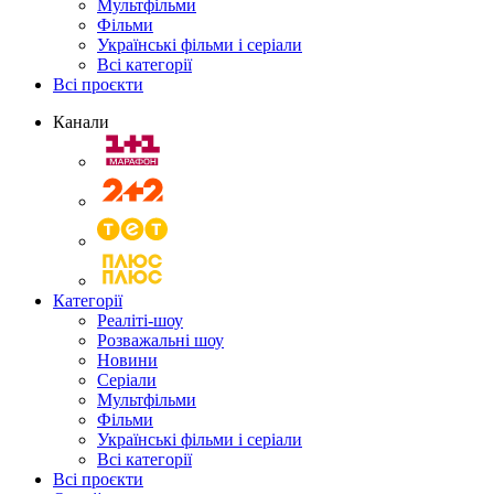
Мультфільми
Фільми
Українські фільми і серіали
Всі категорії
Всі проєкти
Канали
Категорії
Реаліті-шоу
Розважальні шоу
Новини
Серіали
Мультфільми
Фільми
Українські фільми і серіали
Всі категорії
Всі проєкти