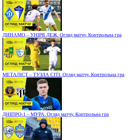
ДИНАМО – УНІРЯ ДЕЖ. Огляд матчу. Контрольна гра
МЕТАЛІСТ – ТУЗЛА СІТІ. Огляд матчу. Контрольна гра
ДНІПРО-1 – МУРА. Огляд матчу. Контрольна гра