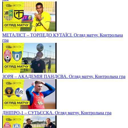
МЕТАЛІСТ – ТОРПЕДО КУТАЇСІ. Огляд матчу. Контрольна
гра
ЗОРЯ – АКАДЕМІЯ ПАНДЄВА. Огляд матчу. Контрольна гра
ДНІПРО-1 – СУТЬЄСКА. Огляд матчу. Контрольна гра