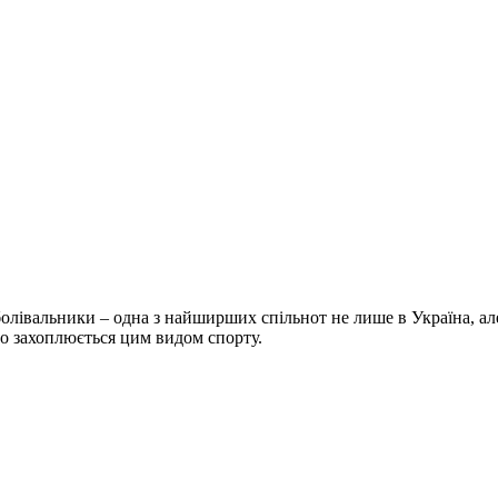
болівальники – одна з найширших спільнот не лише в Україна, але 
хто захоплюється цим видом спорту.