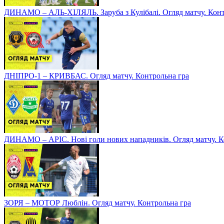
ДИНАМО – АЛЬ-ХІЛЯЛЬ. Заруба з Кулібалі. Огляд матчу. Конт
ДНІПРО-1 – КРИВБАС. Огляд матчу. Контрольна гра
ДИНАМО – АРІС. Нові голи нових нападників. Огляд матчу. К
ЗОРЯ – МОТОР Люблін. Огляд матчу. Контрольна гра