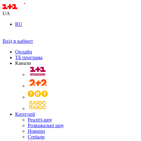
UA
RU
Вхід в кабінет
Онлайн
ТБ програма
Канали
Категорії
Реаліті-шоу
Розважальні шоу
Новини
Серіали