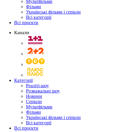
Мультфільми
Фільми
Українські фільми і серіали
Всі категорії
Всі проєкти
Канали
Категорії
Реаліті-шоу
Розважальні шоу
Новини
Серіали
Мультфільми
Фільми
Українські фільми і серіали
Всі категорії
Всі проєкти