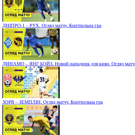
ДНІПРО-1 – РУХ. Огляд матчу. Контрольна гра
ДИНАМО – ЯНГ БОЙЗ. Новий нападник для киян. Огляд матчу
ЗОРЯ – ЗЕМПЛІН. Огляд матчу. Контрольна гра