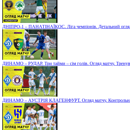
ДНІПРО-1 – ПАНАТІНАЇКОС. Ліга чемпіонів. Детальний огля
ДИНАМО – РУДАР. Три тайми – сім голів. Огляд матчу. Тренув
ДИНАМО – АУСТРІЯ КЛАГЕНФУРТ. Огляд матчу. Контрольна