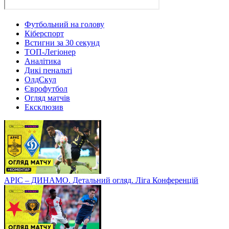
Футбольний на голову
Кіберспорт
Встигни за 30 секунд
ТОП-Легіонер
Аналітика
Дикі пенальті
ОлдСкул
Єврофутбол
Огляд матчів
Ексклюзив
АРІС – ДИНАМО. Детальний огляд. Ліга Конференцій