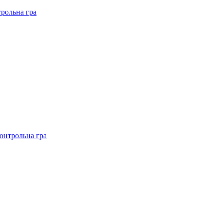
рольна гра
онтрольна гра