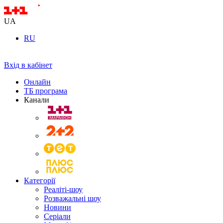
UA
RU
Вхід в кабінет
Онлайн
ТБ програма
Канали
Категорії
Реаліті-шоу
Розважальні шоу
Новини
Серіали