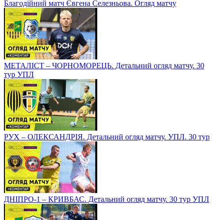
Благодійний матч Євгена Селезньова. Огляд матчу
МЕТАЛІСТ – ЧОРНОМОРЕЦЬ. Детальний огляд матчу. 30
тур УПЛ
РУХ – ОЛЕКСАНДРІЯ. Детальний огляд матчу. УПЛ. 30 тур
ДНІПРО-1 – КРИВБАС. Детальний огляд матчу. 30 тур УПЛ