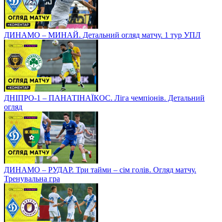
ДИНАМО – МИНАЙ. Детальний огляд матчу. 1 тур УПЛ
ДНІПРО-1 – ПАНАТІНАЇКОС. Ліга чемпіонів. Детальний
огляд
ДИНАМО – РУДАР. Три тайми – сім голів. Огляд матчу.
Тренувальна гра