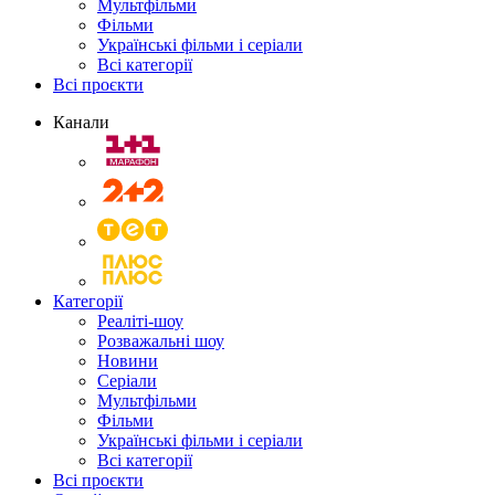
Мультфільми
Фільми
Українські фільми і серіали
Всі категорії
Всі проєкти
Канали
Категорії
Реаліті-шоу
Розважальні шоу
Новини
Серіали
Мультфільми
Фільми
Українські фільми і серіали
Всі категорії
Всі проєкти