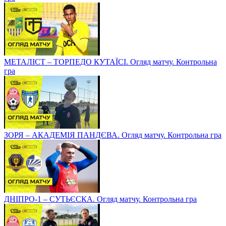
МЕТАЛІСТ – ТОРПЕДО КУТАЇСІ. Огляд матчу. Контрольна
гра
ЗОРЯ – АКАДЕМІЯ ПАНДЄВА. Огляд матчу. Контрольна гра
ДНІПРО-1 – СУТЬЄСКА. Огляд матчу. Контрольна гра