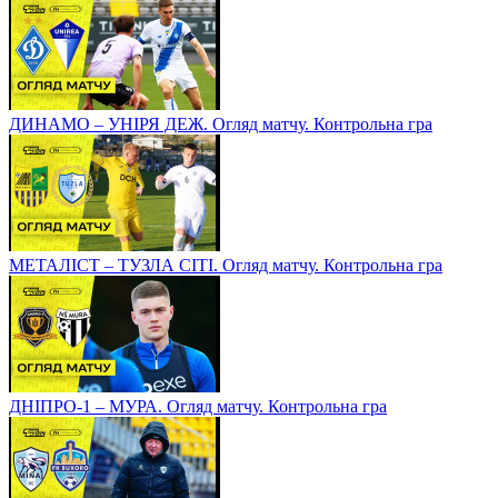
ДИНАМО – УНІРЯ ДЕЖ. Огляд матчу. Контрольна гра
МЕТАЛІСТ – ТУЗЛА СІТІ. Огляд матчу. Контрольна гра
ДНІПРО-1 – МУРА. Огляд матчу. Контрольна гра