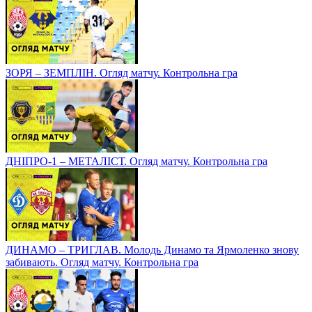
ЗОРЯ – ЗЕМПЛІН. Огляд матчу. Контрольна гра
ДНІПРО-1 – МЕТАЛІСТ. Огляд матчу. Контрольна гра
ДИНАМО – ТРИГЛАВ. Молодь Динамо та Ярмоленко знову
забивають. Огляд матчу. Контрольна гра