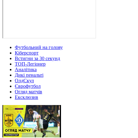
Футбольний на голову
Кіберспорт
Встигни за 30 секунд
ТОП-Легіонер
Аналітика
Дикі пенальті
ОлдСкул
Єврофутбол
Огляд матчів
Ексклюзив