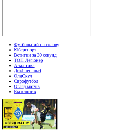
Футбольний на голову
Кіберспорт
Встигни за 30 секунд
ТОП-Легіонер
Аналітика
Дикі пенальті
ОлдСкул
Єврофутбол
Огляд матчів
Ексклюзив