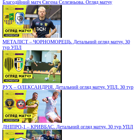
Благодійний матч Євгена Селезньова. Огляд матчу
МЕТАЛІСТ – ЧОРНОМОРЕЦЬ. Детальний огляд матчу. 30
тур УПЛ
РУХ – ОЛЕКСАНДРІЯ. Детальний огляд матчу. УПЛ. 30 тур
ДНІПРО-1 – КРИВБАС. Детальний огляд матчу. 30 тур УПЛ