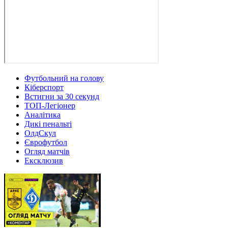
Футбольний на голову
Кіберспорт
Встигни за 30 секунд
ТОП-Легіонер
Аналітика
Дикі пенальті
ОлдСкул
Єврофутбол
Огляд матчів
Ексклюзив