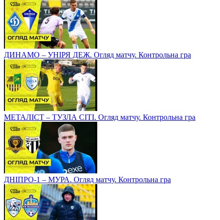
ДИНАМО – УНІРЯ ДЕЖ. Огляд матчу. Контрольна гра
МЕТАЛІСТ – ТУЗЛА СІТІ. Огляд матчу. Контрольна гра
ДНІПРО-1 – МУРА. Огляд матчу. Контрольна гра