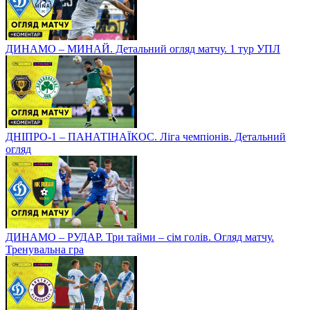
ДИНАМО – МИНАЙ. Детальний огляд матчу. 1 тур УПЛ
ДНІПРО-1 – ПАНАТІНАЇКОС. Ліга чемпіонів. Детальний
огляд
ДИНАМО – РУДАР. Три тайми – сім голів. Огляд матчу.
Тренувальна гра