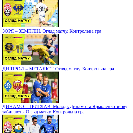
ЗОРЯ – ЗЕМПЛІН. Огляд матчу. Контрольна гра
ДНІПРО-1 – МЕТАЛІСТ. Огляд матчу. Контрольна гра
ДИНАМО – ТРИГЛАВ. Молодь Динамо та Ярмоленко знову
забивають. Огляд матчу. Контрольна гра