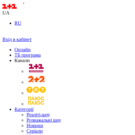
UA
RU
Вхід в кабінет
Онлайн
ТБ програма
Канали
Категорії
Реаліті-шоу
Розважальні шоу
Новини
Серіали