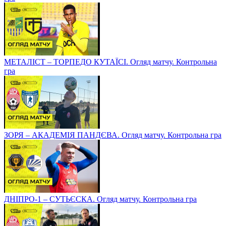
МЕТАЛІСТ – ТОРПЕДО КУТАЇСІ. Огляд матчу. Контрольна
гра
ЗОРЯ – АКАДЕМІЯ ПАНДЄВА. Огляд матчу. Контрольна гра
ДНІПРО-1 – СУТЬЄСКА. Огляд матчу. Контрольна гра