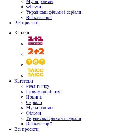
Мультфільми
Фільми
Українські фільми і серіали
Всі категорії
Всі проєкти
Канали
Категорії
Реаліті-шоу
Розважальні шоу
Новини
Серіали
Мультфільми
Фільми
Українські фільми і серіали
Всі категорії
Всі проєкти