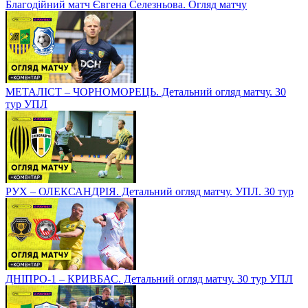
Благодійний матч Євгена Селезньова. Огляд матчу
МЕТАЛІСТ – ЧОРНОМОРЕЦЬ. Детальний огляд матчу. 30
тур УПЛ
РУХ – ОЛЕКСАНДРІЯ. Детальний огляд матчу. УПЛ. 30 тур
ДНІПРО-1 – КРИВБАС. Детальний огляд матчу. 30 тур УПЛ