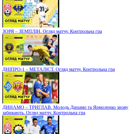
ЗОРЯ – ЗЕМПЛІН. Огляд матчу. Контрольна гра
ДНІПРО-1 – МЕТАЛІСТ. Огляд матчу. Контрольна гра
ДИНАМО – ТРИГЛАВ. Молодь Динамо та Ярмоленко знову
забивають. Огляд матчу. Контрольна гра