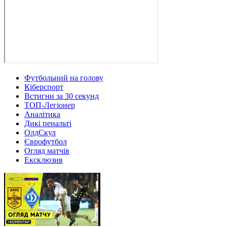
Футбольний на голову
Кіберспорт
Встигни за 30 секунд
ТОП-Легіонер
Аналітика
Дикі пенальті
ОлдСкул
Єврофутбол
Огляд матчів
Ексклюзив