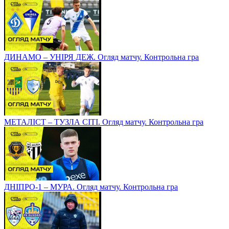
ДИНАМО – УНІРЯ ДЕЖ. Огляд матчу. Контрольна гра
МЕТАЛІСТ – ТУЗЛА СІТІ. Огляд матчу. Контрольна гра
ДНІПРО-1 – МУРА. Огляд матчу. Контрольна гра