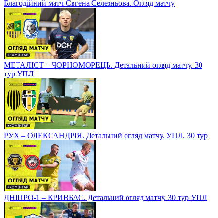
Благодійний матч Євгена Селезньова. Огляд матчу
МЕТАЛІСТ – ЧОРНОМОРЕЦЬ. Детальний огляд матчу. 30
тур УПЛ
РУХ – ОЛЕКСАНДРІЯ. Детальний огляд матчу. УПЛ. 30 тур
ДНІПРО-1 – КРИВБАС. Детальний огляд матчу. 30 тур УПЛ