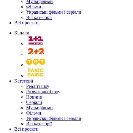
Мультфільми
Фільми
Українські фільми і серіали
Всі категорії
Всі проєкти
Канали
Категорії
Реаліті-шоу
Розважальні шоу
Новини
Серіали
Мультфільми
Фільми
Українські фільми і серіали
Всі категорії
Всі проєкти