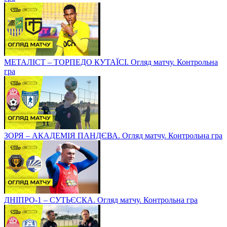
МЕТАЛІСТ – ТОРПЕДО КУТАЇСІ. Огляд матчу. Контрольна
гра
ЗОРЯ – АКАДЕМІЯ ПАНДЄВА. Огляд матчу. Контрольна гра
ДНІПРО-1 – СУТЬЄСКА. Огляд матчу. Контрольна гра