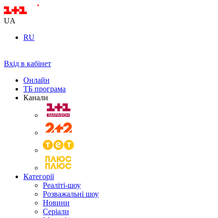
UA
RU
Вхід в кабінет
Онлайн
ТБ програма
Канали
Категорії
Реаліті-шоу
Розважальні шоу
Новини
Серіали