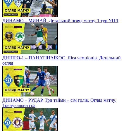
ДИНАМО – МИНАЙ. Детальний огляд матчу. 1 тур УПЛ
ДНІПРО-1 – ПАНАТІНАЇКОС. Ліга чемпіонів. Детальний
огляд
ДИНАМО – РУДАР. Три тайми – сім голів. Огляд матчу.
Тренувальна гра