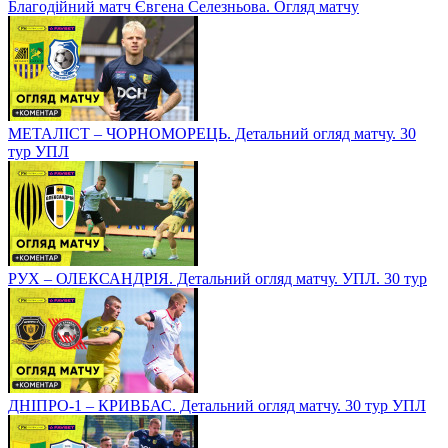
Благодійний матч Євгена Селезньова. Огляд матчу
МЕТАЛІСТ – ЧОРНОМОРЕЦЬ. Детальний огляд матчу. 30
тур УПЛ
РУХ – ОЛЕКСАНДРІЯ. Детальний огляд матчу. УПЛ. 30 тур
ДНІПРО-1 – КРИВБАС. Детальний огляд матчу. 30 тур УПЛ