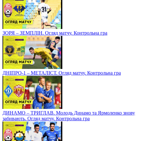
ЗОРЯ – ЗЕМПЛІН. Огляд матчу. Контрольна гра
ДНІПРО-1 – МЕТАЛІСТ. Огляд матчу. Контрольна гра
ДИНАМО – ТРИГЛАВ. Молодь Динамо та Ярмоленко знову
забивають. Огляд матчу. Контрольна гра