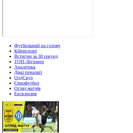
Футбольний на голову
Кіберспорт
Встигни за 30 секунд
ТОП-Легіонер
Аналітика
Дикі пенальті
ОлдСкул
Єврофутбол
Огляд матчів
Ексклюзив