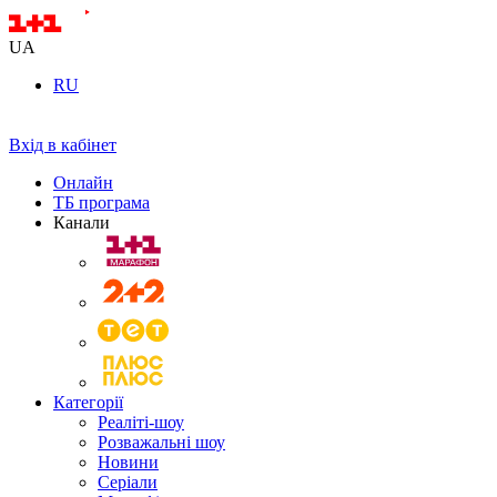
UA
RU
Вхід в кабінет
Онлайн
ТБ програма
Канали
Категорії
Реаліті-шоу
Розважальні шоу
Новини
Серіали