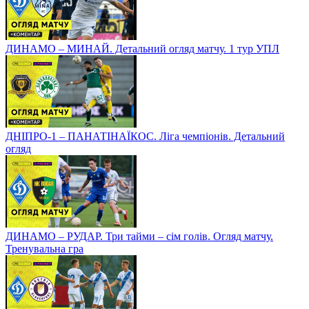
ДИНАМО – МИНАЙ. Детальний огляд матчу. 1 тур УПЛ
ДНІПРО-1 – ПАНАТІНАЇКОС. Ліга чемпіонів. Детальний
огляд
ДИНАМО – РУДАР. Три тайми – сім голів. Огляд матчу.
Тренувальна гра