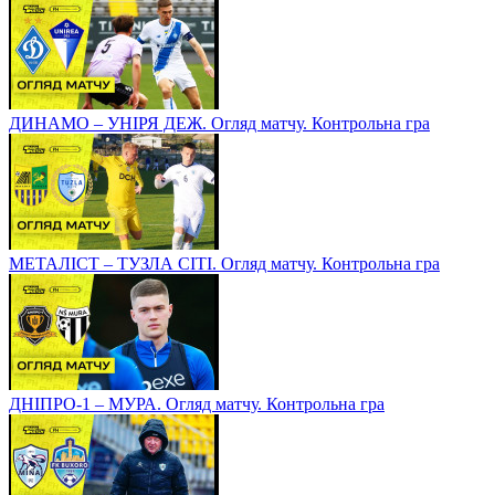
ДИНАМО – УНІРЯ ДЕЖ. Огляд матчу. Контрольна гра
МЕТАЛІСТ – ТУЗЛА СІТІ. Огляд матчу. Контрольна гра
ДНІПРО-1 – МУРА. Огляд матчу. Контрольна гра