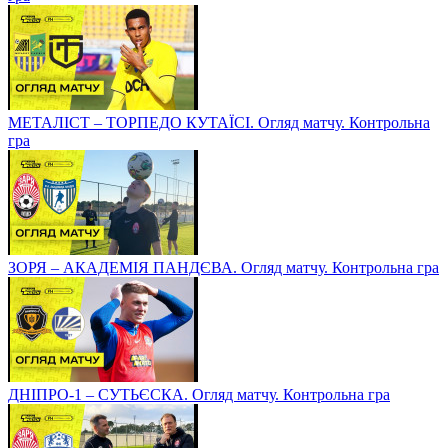
МЕТАЛІСТ – ТОРПЕДО КУТАЇСІ. Огляд матчу. Контрольна
гра
ЗОРЯ – АКАДЕМІЯ ПАНДЄВА. Огляд матчу. Контрольна гра
ДНІПРО-1 – СУТЬЄСКА. Огляд матчу. Контрольна гра