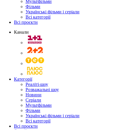
Мультфільми
Фільми
Українські фільми і серіали
Всі категорії
Всі проєкти
Канали
Категорії
Реаліті-шоу
Розважальні шоу
Новини
Серіали
Мультфільми
Фільми
Українські фільми і серіали
Всі категорії
Всі проєкти