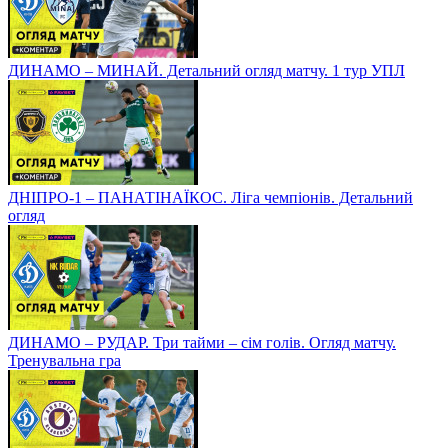
ДИНАМО – МИНАЙ. Детальний огляд матчу. 1 тур УПЛ
ДНІПРО-1 – ПАНАТІНАЇКОС. Ліга чемпіонів. Детальний
огляд
ДИНАМО – РУДАР. Три тайми – сім голів. Огляд матчу.
Тренувальна гра