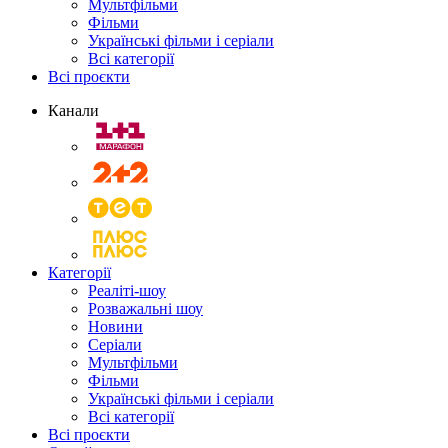
Мультфільми
Фільми
Українські фільми і серіали
Всі категорії
Всі проєкти
Канали
Категорії
Реаліті-шоу
Розважальні шоу
Новини
Серіали
Мультфільми
Фільми
Українські фільми і серіали
Всі категорії
Всі проєкти