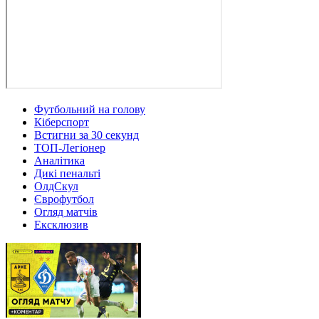
Футбольний на голову
Кіберспорт
Встигни за 30 секунд
ТОП-Легіонер
Аналітика
Дикі пенальті
ОлдСкул
Єврофутбол
Огляд матчів
Ексклюзив