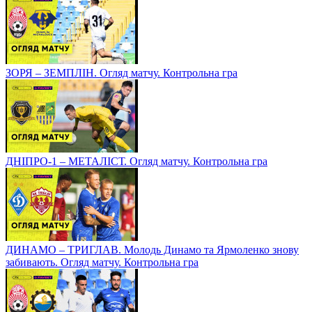
ЗОРЯ – ЗЕМПЛІН. Огляд матчу. Контрольна гра
ДНІПРО-1 – МЕТАЛІСТ. Огляд матчу. Контрольна гра
ДИНАМО – ТРИГЛАВ. Молодь Динамо та Ярмоленко знову
забивають. Огляд матчу. Контрольна гра