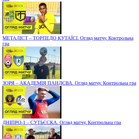
МЕТАЛІСТ – ТОРПЕДО КУТАЇСІ. Огляд матчу. Контрольна
гра
ЗОРЯ – АКАДЕМІЯ ПАНДЄВА. Огляд матчу. Контрольна гра
ДНІПРО-1 – СУТЬЄСКА. Огляд матчу. Контрольна гра