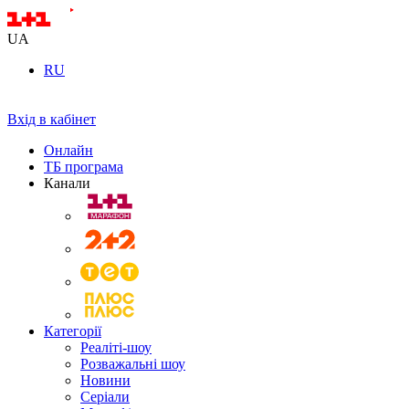
UA
RU
Вхід в кабінет
Онлайн
ТБ програма
Канали
Категорії
Реаліті-шоу
Розважальні шоу
Новини
Серіали