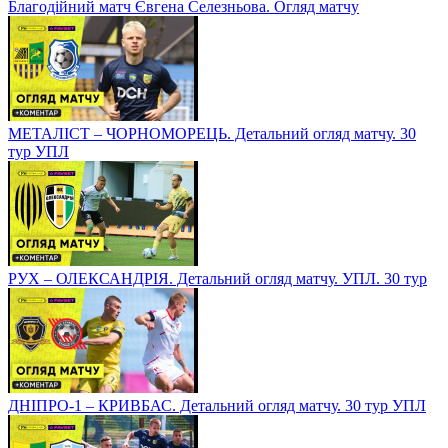
Благодійний матч Євгена Селезньова. Огляд матчу
МЕТАЛІСТ – ЧОРНОМОРЕЦЬ. Детальний огляд матчу. 30
тур УПЛ
РУХ – ОЛЕКСАНДРІЯ. Детальний огляд матчу. УПЛ. 30 тур
ДНІПРО-1 – КРИВБАС. Детальний огляд матчу. 30 тур УПЛ