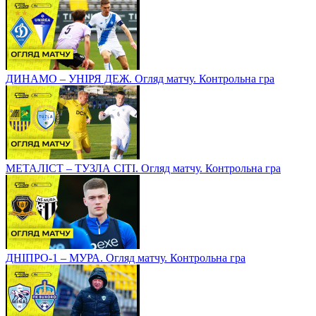
ДИНАМО – УНІРЯ ДЕЖ. Огляд матчу. Контрольна гра
МЕТАЛІСТ – ТУЗЛА СІТІ. Огляд матчу. Контрольна гра
ДНІПРО-1 – МУРА. Огляд матчу. Контрольна гра