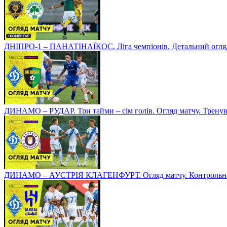
ДНІПРО-1 – ПАНАТІНАЇКОС. Ліга чемпіонів. Детальний огля
ДИНАМО – РУДАР. Три тайми – сім голів. Огляд матчу. Тренув
ДИНАМО – АУСТРІЯ КЛАГЕНФУРТ. Огляд матчу. Контрольна