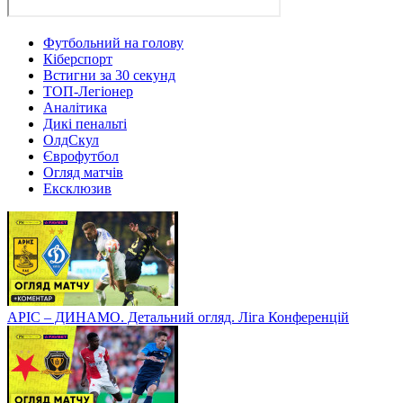
Футбольний на голову
Кіберспорт
Встигни за 30 секунд
ТОП-Легіонер
Аналітика
Дикі пенальті
ОлдСкул
Єврофутбол
Огляд матчів
Ексклюзив
АРІС – ДИНАМО. Детальний огляд. Ліга Конференцій