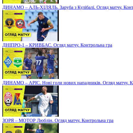
ДИНАМО – АЛЬ-ХІЛЯЛЬ. Заруба з Кулібалі. Огляд матчу. Конт
ДНІПРО-1 – КРИВБАС. Огляд матчу. Контрольна гра
ДИНАМО – АРІС. Нові голи нових нападників. Огляд матчу. К
ЗОРЯ – МОТОР Люблін. Огляд матчу. Контрольна гра