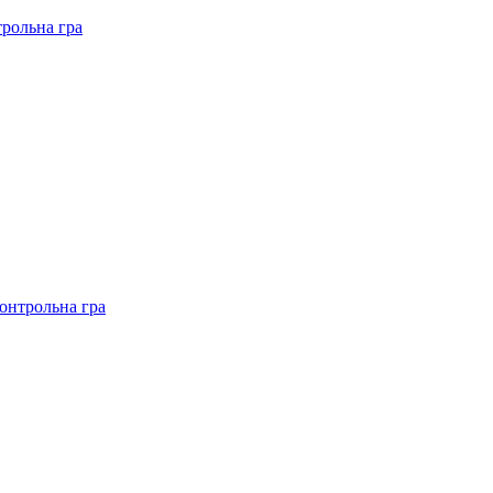
рольна гра
онтрольна гра