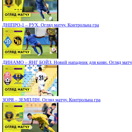
ДНІПРО-1 – РУХ. Огляд матчу. Контрольна гра
ДИНАМО – ЯНГ БОЙЗ. Новий нападник для киян. Огляд матчу
ЗОРЯ – ЗЕМПЛІН. Огляд матчу. Контрольна гра