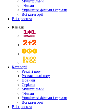
Мультфільми
Фільми
Українські фільми і серіали
Всі категорії
Всі проєкти
Канали
Категорії
Реаліті-шоу
Розважальні шоу
Новини
Серіали
Мультфільми
Фільми
Українські фільми і серіали
Всі категорії
Всі проєкти