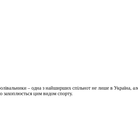
болівальники – одна з найширших спільнот не лише в Україна, але 
хто захоплюється цим видом спорту.