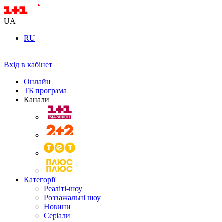
UA
RU
Вхід в кабінет
Онлайн
ТБ програма
Канали
Категорії
Реаліті-шоу
Розважальні шоу
Новини
Серіали