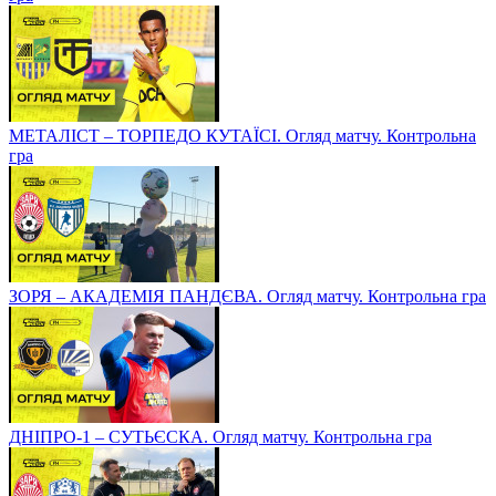
МЕТАЛІСТ – ТОРПЕДО КУТАЇСІ. Огляд матчу. Контрольна
гра
ЗОРЯ – АКАДЕМІЯ ПАНДЄВА. Огляд матчу. Контрольна гра
ДНІПРО-1 – СУТЬЄСКА. Огляд матчу. Контрольна гра