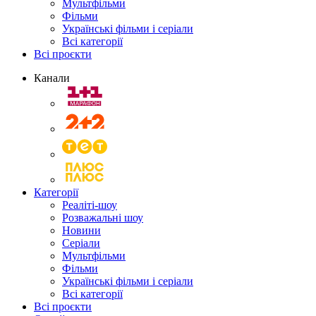
Мультфільми
Фільми
Українські фільми і серіали
Всі категорії
Всі проєкти
Канали
Категорії
Реаліті-шоу
Розважальні шоу
Новини
Серіали
Мультфільми
Фільми
Українські фільми і серіали
Всі категорії
Всі проєкти