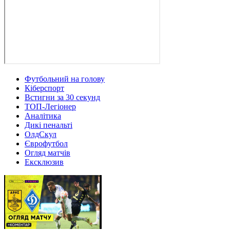
Футбольний на голову
Кіберспорт
Встигни за 30 секунд
ТОП-Легіонер
Аналітика
Дикі пенальті
ОлдСкул
Єврофутбол
Огляд матчів
Ексклюзив