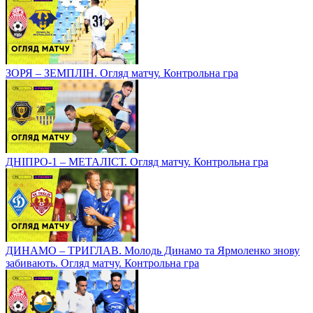
ЗОРЯ – ЗЕМПЛІН. Огляд матчу. Контрольна гра
ДНІПРО-1 – МЕТАЛІСТ. Огляд матчу. Контрольна гра
ДИНАМО – ТРИГЛАВ. Молодь Динамо та Ярмоленко знову
забивають. Огляд матчу. Контрольна гра