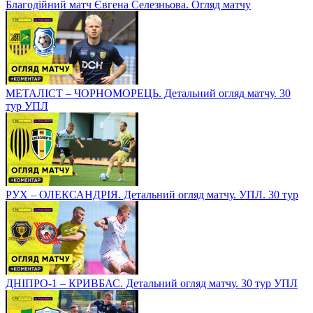
Благодійний матч Євгена Селезньова. Огляд матчу
МЕТАЛІСТ – ЧОРНОМОРЕЦЬ. Детальний огляд матчу. 30
тур УПЛ
РУХ – ОЛЕКСАНДРІЯ. Детальний огляд матчу. УПЛ. 30 тур
ДНІПРО-1 – КРИВБАС. Детальний огляд матчу. 30 тур УПЛ