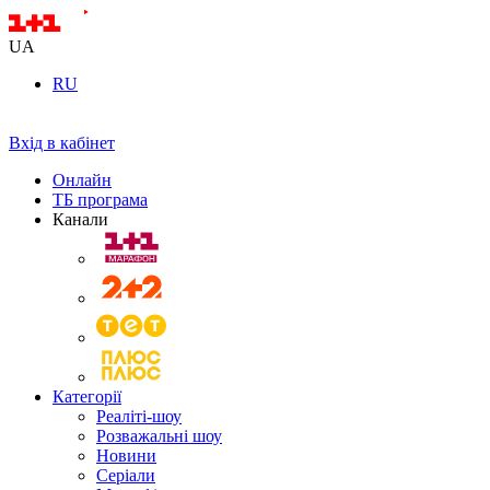
UA
RU
Вхід в кабінет
Онлайн
ТБ програма
Канали
Категорії
Реаліті-шоу
Розважальні шоу
Новини
Серіали