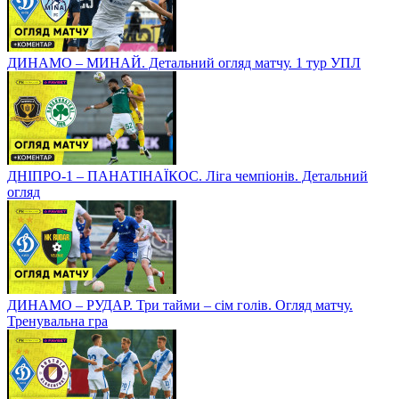
ДИНАМО – МИНАЙ. Детальний огляд матчу. 1 тур УПЛ
ДНІПРО-1 – ПАНАТІНАЇКОС. Ліга чемпіонів. Детальний
огляд
ДИНАМО – РУДАР. Три тайми – сім голів. Огляд матчу.
Тренувальна гра