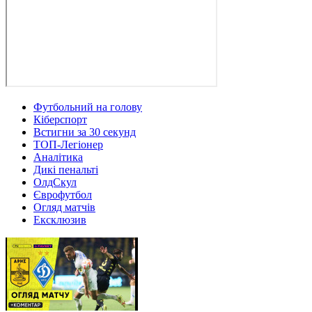
Футбольний на голову
Кіберспорт
Встигни за 30 секунд
ТОП-Легіонер
Аналітика
Дикі пенальті
ОлдСкул
Єврофутбол
Огляд матчів
Ексклюзив