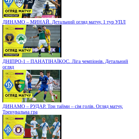
ДИНАМО – МИНАЙ. Детальний огляд матчу. 1 тур УПЛ
ДНІПРО-1 – ПАНАТІНАЇКОС. Ліга чемпіонів. Детальний
огляд
ДИНАМО – РУДАР. Три тайми – сім голів. Огляд матчу.
Тренувальна гра