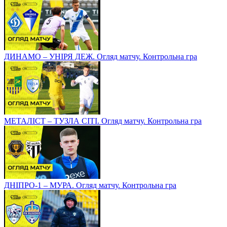
ДИНАМО – УНІРЯ ДЕЖ. Огляд матчу. Контрольна гра
МЕТАЛІСТ – ТУЗЛА СІТІ. Огляд матчу. Контрольна гра
ДНІПРО-1 – МУРА. Огляд матчу. Контрольна гра