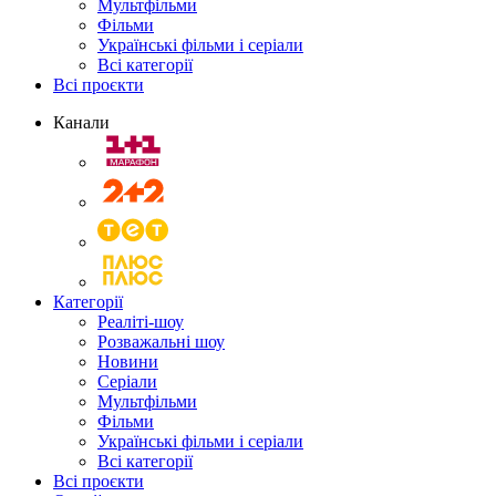
Мультфільми
Фільми
Українські фільми і серіали
Всі категорії
Всі проєкти
Канали
Категорії
Реаліті-шоу
Розважальні шоу
Новини
Серіали
Мультфільми
Фільми
Українські фільми і серіали
Всі категорії
Всі проєкти