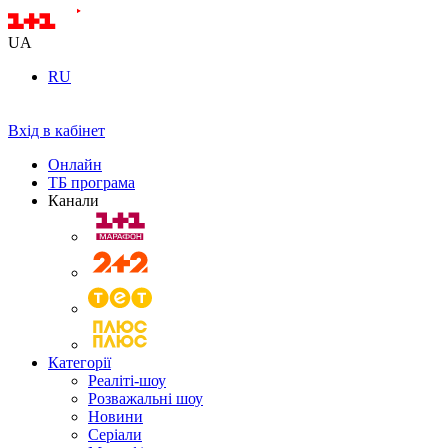
UA
RU
Вхід в кабінет
Онлайн
ТБ програма
Канали
Категорії
Реаліті-шоу
Розважальні шоу
Новини
Серіали