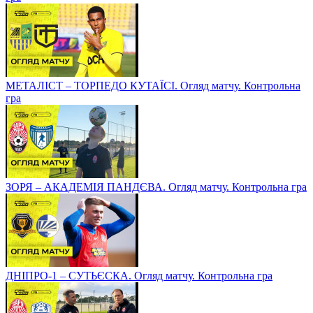
МЕТАЛІСТ – ТОРПЕДО КУТАЇСІ. Огляд матчу. Контрольна
гра
ЗОРЯ – АКАДЕМІЯ ПАНДЄВА. Огляд матчу. Контрольна гра
ДНІПРО-1 – СУТЬЄСКА. Огляд матчу. Контрольна гра