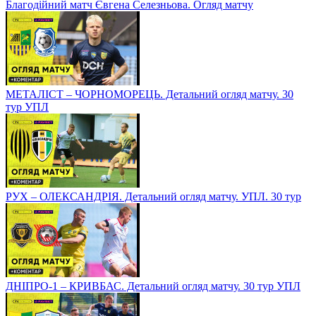
Благодійний матч Євгена Селезньова. Огляд матчу
МЕТАЛІСТ – ЧОРНОМОРЕЦЬ. Детальний огляд матчу. 30
тур УПЛ
РУХ – ОЛЕКСАНДРІЯ. Детальний огляд матчу. УПЛ. 30 тур
ДНІПРО-1 – КРИВБАС. Детальний огляд матчу. 30 тур УПЛ