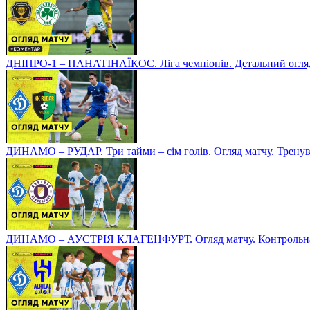
ДНІПРО-1 – ПАНАТІНАЇКОС. Ліга чемпіонів. Детальний огля
ДИНАМО – РУДАР. Три тайми – сім голів. Огляд матчу. Тренув
ДИНАМО – АУСТРІЯ КЛАГЕНФУРТ. Огляд матчу. Контрольна