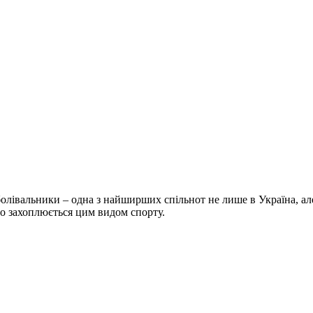
болівальники – одна з найширших спільнот не лише в Україна, але 
хто захоплюється цим видом спорту.