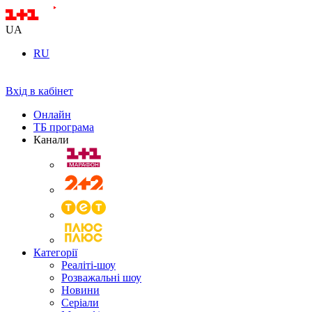
UA
RU
Вхід в кабінет
Онлайн
ТБ програма
Канали
Категорії
Реаліті-шоу
Розважальні шоу
Новини
Серіали