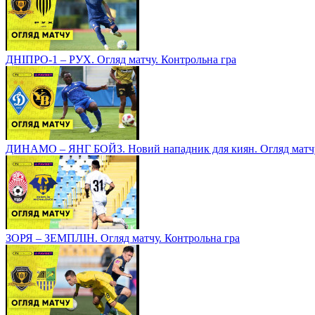
ДНІПРО-1 – РУХ. Огляд матчу. Контрольна гра
ДИНАМО – ЯНГ БОЙЗ. Новий нападник для киян. Огляд матчу
ЗОРЯ – ЗЕМПЛІН. Огляд матчу. Контрольна гра