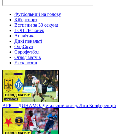
Футбольний на голову
Кіберспорт
Встигни за 30 секунд
ТОП-Легіонер
Аналітика
Дикі пенальті
ОлдСкул
Єврофутбол
Огляд матчів
Ексклюзив
АРІС – ДИНАМО. Детальний огляд. Ліга Конференцій