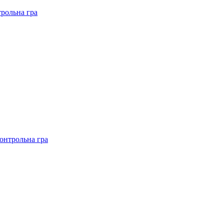
рольна гра
онтрольна гра