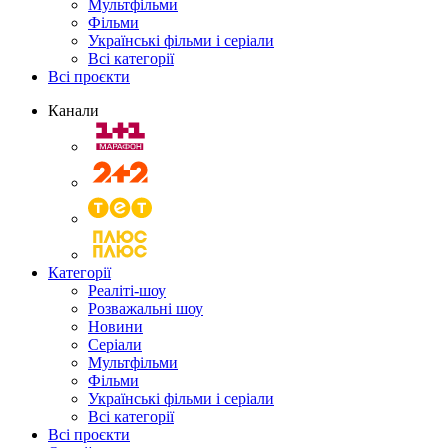
Мультфільми
Фільми
Українські фільми і серіали
Всі категорії
Всі проєкти
Канали
Категорії
Реаліті-шоу
Розважальні шоу
Новини
Серіали
Мультфільми
Фільми
Українські фільми і серіали
Всі категорії
Всі проєкти