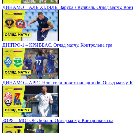
ДИНАМО – АЛЬ-ХІЛЯЛЬ. Заруба з Кулібалі. Огляд матчу. Конт
ДНІПРО-1 – КРИВБАС. Огляд матчу. Контрольна гра
ДИНАМО – АРІС. Нові голи нових нападників. Огляд матчу. К
ЗОРЯ – МОТОР Люблін. Огляд матчу. Контрольна гра