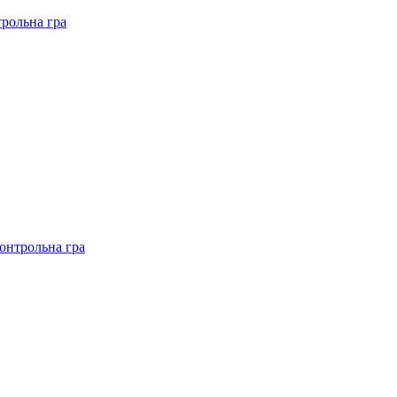
рольна гра
онтрольна гра