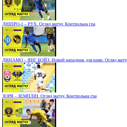
ДНІПРО-1 – РУХ. Огляд матчу. Контрольна гра
ДИНАМО – ЯНГ БОЙЗ. Новий нападник для киян. Огляд матчу
ЗОРЯ – ЗЕМПЛІН. Огляд матчу. Контрольна гра