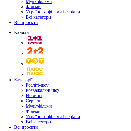
Мультфільми
Фільми
Українські фільми і серіали
Всі категорії
Всі проєкти
Канали
Категорії
Реаліті-шоу
Розважальні шоу
Новини
Серіали
Мультфільми
Фільми
Українські фільми і серіали
Всі категорії
Всі проєкти