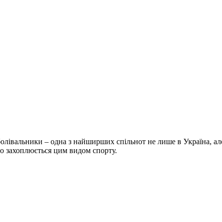
болівальники – одна з найширших спільнот не лише в Україна, але 
хто захоплюється цим видом спорту.