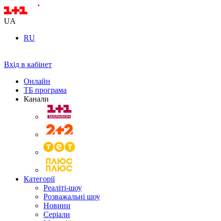
UA
RU
Вхід в кабінет
Онлайн
ТБ програма
Канали
Категорії
Реаліті-шоу
Розважальні шоу
Новини
Серіали