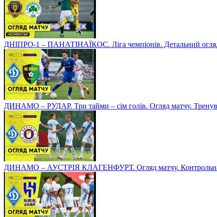
ДНІПРО-1 – ПАНАТІНАЇКОС. Ліга чемпіонів. Детальний огля
ДИНАМО – РУДАР. Три тайми – сім голів. Огляд матчу. Тренув
ДИНАМО – АУСТРІЯ КЛАГЕНФУРТ. Огляд матчу. Контрольна