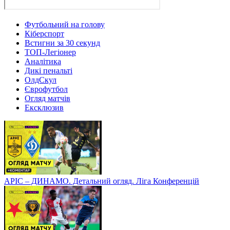
Футбольний на голову
Кіберспорт
Встигни за 30 секунд
ТОП-Легіонер
Аналітика
Дикі пенальті
ОлдСкул
Єврофутбол
Огляд матчів
Ексклюзив
АРІС – ДИНАМО. Детальний огляд. Ліга Конференцій