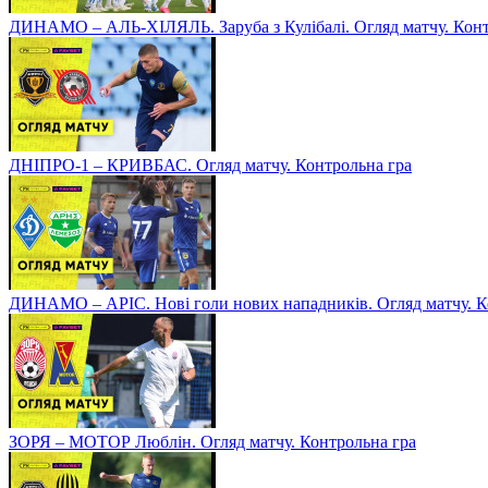
ДИНАМО – АЛЬ-ХІЛЯЛЬ. Заруба з Кулібалі. Огляд матчу. Конт
ДНІПРО-1 – КРИВБАС. Огляд матчу. Контрольна гра
ДИНАМО – АРІС. Нові голи нових нападників. Огляд матчу. К
ЗОРЯ – МОТОР Люблін. Огляд матчу. Контрольна гра