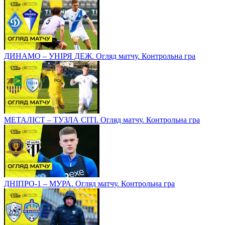
ДИНАМО – УНІРЯ ДЕЖ. Огляд матчу. Контрольна гра
МЕТАЛІСТ – ТУЗЛА СІТІ. Огляд матчу. Контрольна гра
ДНІПРО-1 – МУРА. Огляд матчу. Контрольна гра