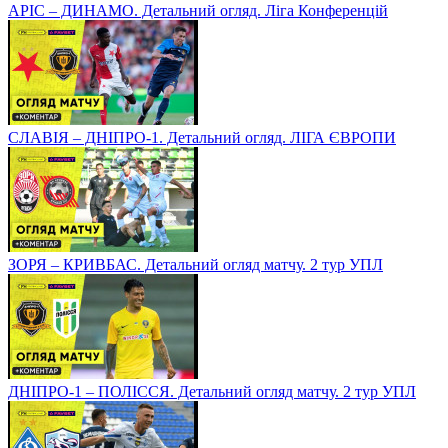
АРІС – ДИНАМО. Детальний огляд. Ліга Конференцій
СЛАВІЯ – ДНІПРО-1. Детальний огляд. ЛІГА ЄВРОПИ
ЗОРЯ – КРИВБАС. Детальний огляд матчу. 2 тур УПЛ
ДНІПРО-1 – ПОЛІССЯ. Детальний огляд матчу. 2 тур УПЛ