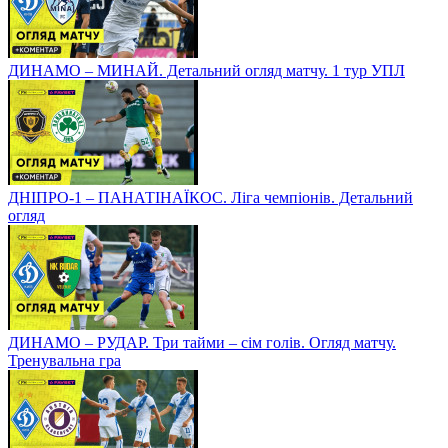
ДИНАМО – МИНАЙ. Детальний огляд матчу. 1 тур УПЛ
ДНІПРО-1 – ПАНАТІНАЇКОС. Ліга чемпіонів. Детальний
огляд
ДИНАМО – РУДАР. Три тайми – сім голів. Огляд матчу.
Тренувальна гра