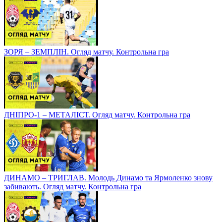
ЗОРЯ – ЗЕМПЛІН. Огляд матчу. Контрольна гра
ДНІПРО-1 – МЕТАЛІСТ. Огляд матчу. Контрольна гра
ДИНАМО – ТРИГЛАВ. Молодь Динамо та Ярмоленко знову
забивають. Огляд матчу. Контрольна гра