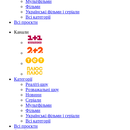
Мультфільми
Фільми
Українські фільми і серіали
Всі категорії
Всі проєкти
Канали
Категорії
Реаліті-шоу
Розважальні шоу
Новини
Серіали
Мультфільми
Фільми
Українські фільми і серіали
Всі категорії
Всі проєкти