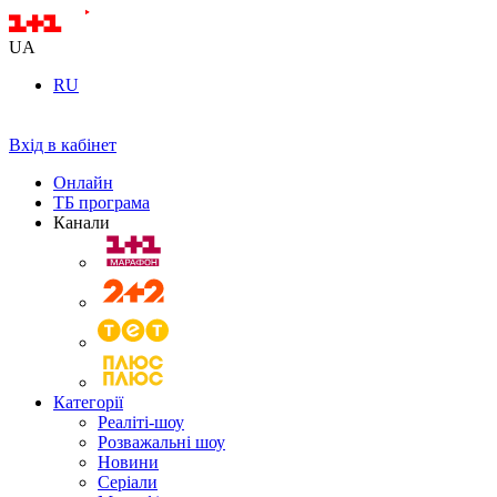
UA
RU
Вхід в кабінет
Онлайн
ТБ програма
Канали
Категорії
Реаліті-шоу
Розважальні шоу
Новини
Серіали