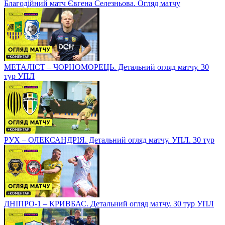
Благодійний матч Євгена Селезньова. Огляд матчу
МЕТАЛІСТ – ЧОРНОМОРЕЦЬ. Детальний огляд матчу. 30
тур УПЛ
РУХ – ОЛЕКСАНДРІЯ. Детальний огляд матчу. УПЛ. 30 тур
ДНІПРО-1 – КРИВБАС. Детальний огляд матчу. 30 тур УПЛ