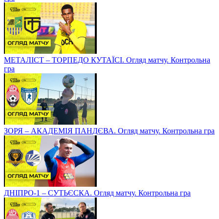
МЕТАЛІСТ – ТОРПЕДО КУТАЇСІ. Огляд матчу. Контрольна
гра
ЗОРЯ – АКАДЕМІЯ ПАНДЄВА. Огляд матчу. Контрольна гра
ДНІПРО-1 – СУТЬЄСКА. Огляд матчу. Контрольна гра