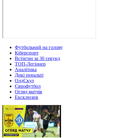
Футбольний на голову
Кіберспорт
Встигни за 30 секунд
ТОП-Легіонер
Аналітика
Дикі пенальті
ОлдСкул
Єврофутбол
Огляд матчів
Ексклюзив