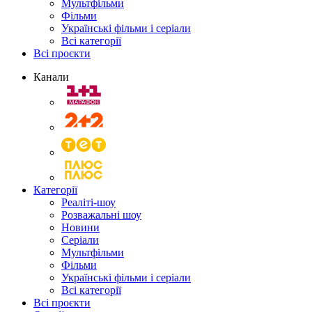
Мультфільми
Фільми
Українські фільми і серіали
Всі категорії
Всі проєкти
Канали
Категорії
Реаліті-шоу
Розважальні шоу
Новини
Серіали
Мультфільми
Фільми
Українські фільми і серіали
Всі категорії
Всі проєкти