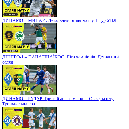
ДИНАМО – МИНАЙ. Детальний огляд матчу. 1 тур УПЛ
ДНІПРО-1 – ПАНАТІНАЇКОС. Ліга чемпіонів. Детальний
огляд
ДИНАМО – РУДАР. Три тайми – сім голів. Огляд матчу.
Тренувальна гра