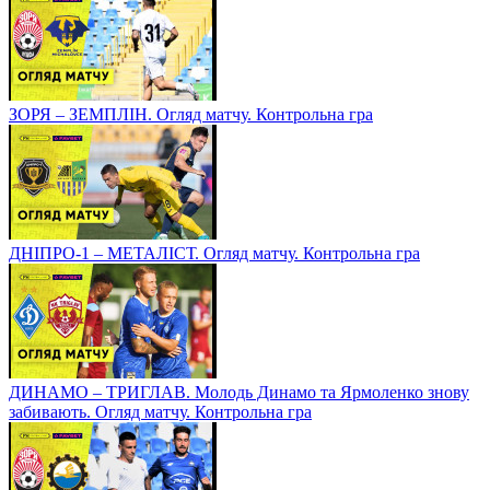
ЗОРЯ – ЗЕМПЛІН. Огляд матчу. Контрольна гра
ДНІПРО-1 – МЕТАЛІСТ. Огляд матчу. Контрольна гра
ДИНАМО – ТРИГЛАВ. Молодь Динамо та Ярмоленко знову
забивають. Огляд матчу. Контрольна гра