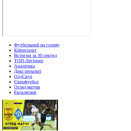
Футбольний на голову
Кіберспорт
Встигни за 30 секунд
ТОП-Легіонер
Аналітика
Дикі пенальті
ОлдСкул
Єврофутбол
Огляд матчів
Ексклюзив