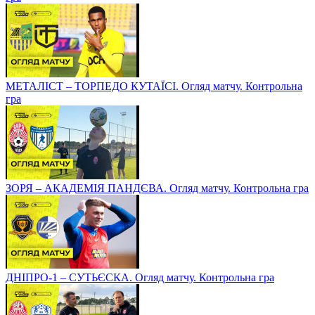
МЕТАЛІСТ – ТОРПЕДО КУТАЇСІ. Огляд матчу. Контрольна
гра
ЗОРЯ – АКАДЕМІЯ ПАНДЄВА. Огляд матчу. Контрольна гра
ДНІПРО-1 – СУТЬЄСКА. Огляд матчу. Контрольна гра