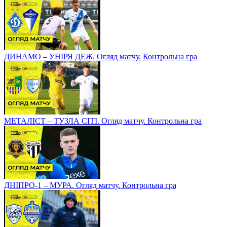
ДИНАМО – УНІРЯ ДЕЖ. Огляд матчу. Контрольна гра
МЕТАЛІСТ – ТУЗЛА СІТІ. Огляд матчу. Контрольна гра
ДНІПРО-1 – МУРА. Огляд матчу. Контрольна гра