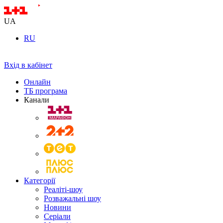
UA
RU
Вхід в кабінет
Онлайн
ТБ програма
Канали
Категорії
Реаліті-шоу
Розважальні шоу
Новини
Серіали