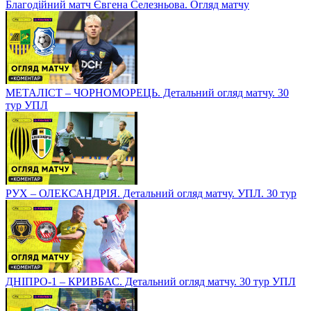
Благодійний матч Євгена Селезньова. Огляд матчу
МЕТАЛІСТ – ЧОРНОМОРЕЦЬ. Детальний огляд матчу. 30
тур УПЛ
РУХ – ОЛЕКСАНДРІЯ. Детальний огляд матчу. УПЛ. 30 тур
ДНІПРО-1 – КРИВБАС. Детальний огляд матчу. 30 тур УПЛ