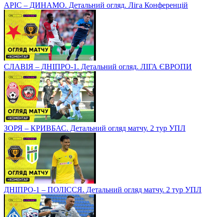
АРІС – ДИНАМО. Детальний огляд. Ліга Конференцій
СЛАВІЯ – ДНІПРО-1. Детальний огляд. ЛІГА ЄВРОПИ
ЗОРЯ – КРИВБАС. Детальний огляд матчу. 2 тур УПЛ
ДНІПРО-1 – ПОЛІССЯ. Детальний огляд матчу. 2 тур УПЛ