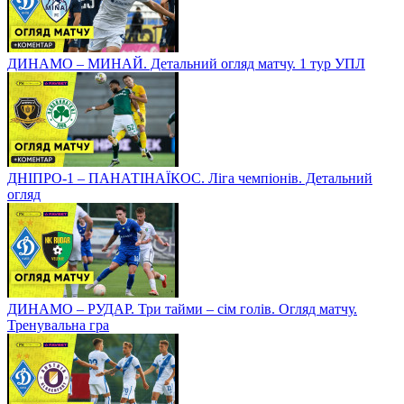
ДИНАМО – МИНАЙ. Детальний огляд матчу. 1 тур УПЛ
ДНІПРО-1 – ПАНАТІНАЇКОС. Ліга чемпіонів. Детальний
огляд
ДИНАМО – РУДАР. Три тайми – сім голів. Огляд матчу.
Тренувальна гра