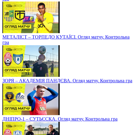
МЕТАЛІСТ – ТОРПЕДО КУТАЇСІ. Огляд матчу. Контрольна
гра
ЗОРЯ – АКАДЕМІЯ ПАНДЄВА. Огляд матчу. Контрольна гра
ДНІПРО-1 – СУТЬЄСКА. Огляд матчу. Контрольна гра