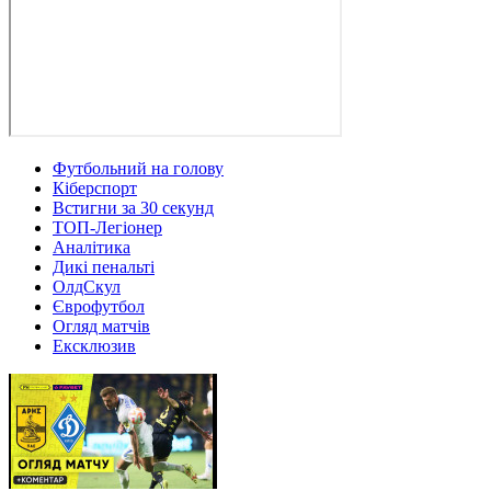
Футбольний на голову
Кіберспорт
Встигни за 30 секунд
ТОП-Легіонер
Аналітика
Дикі пенальті
ОлдСкул
Єврофутбол
Огляд матчів
Ексклюзив