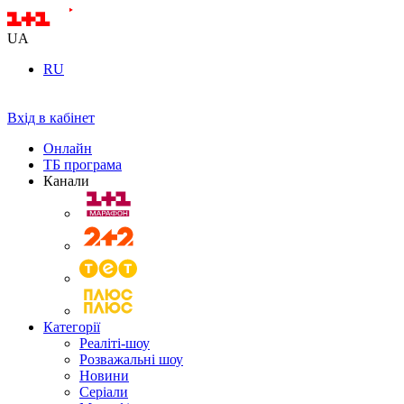
UA
RU
Вхід в кабінет
Онлайн
ТБ програма
Канали
Категорії
Реаліті-шоу
Розважальні шоу
Новини
Серіали