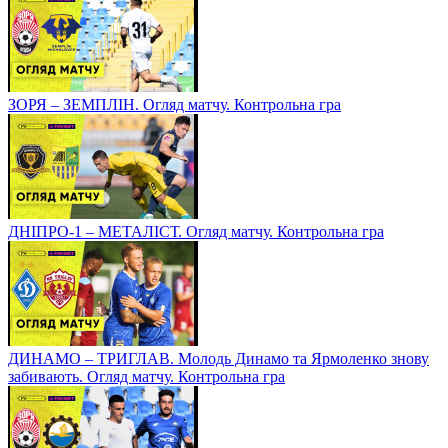
ЗОРЯ – ЗЕМПЛІН. Огляд матчу. Контрольна гра
ДНІПРО-1 – МЕТАЛІСТ. Огляд матчу. Контрольна гра
ДИНАМО – ТРИГЛАВ. Молодь Динамо та Ярмоленко знову
забивають. Огляд матчу. Контрольна гра