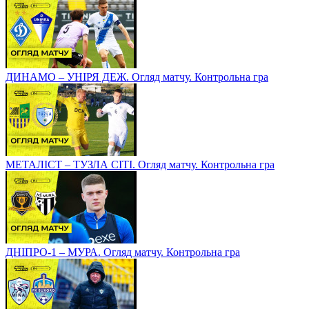
ДИНАМО – УНІРЯ ДЕЖ. Огляд матчу. Контрольна гра
МЕТАЛІСТ – ТУЗЛА СІТІ. Огляд матчу. Контрольна гра
ДНІПРО-1 – МУРА. Огляд матчу. Контрольна гра