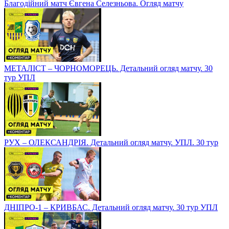
Благодійний матч Євгена Селезньова. Огляд матчу
МЕТАЛІСТ – ЧОРНОМОРЕЦЬ. Детальний огляд матчу. 30
тур УПЛ
РУХ – ОЛЕКСАНДРІЯ. Детальний огляд матчу. УПЛ. 30 тур
ДНІПРО-1 – КРИВБАС. Детальний огляд матчу. 30 тур УПЛ