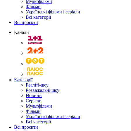
Мультфільми
Фільми
Українські фільми і серіали
Всі категорії
Всі проєкти
Канали
Категорії
Реаліті-шоу
Розважальні шоу
Новини
Серіали
Мультфільми
Фільми
Українські фільми і серіали
Всі категорії
Всі проєкти