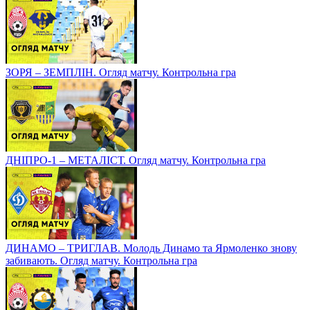
ЗОРЯ – ЗЕМПЛІН. Огляд матчу. Контрольна гра
ДНІПРО-1 – МЕТАЛІСТ. Огляд матчу. Контрольна гра
ДИНАМО – ТРИГЛАВ. Молодь Динамо та Ярмоленко знову
забивають. Огляд матчу. Контрольна гра