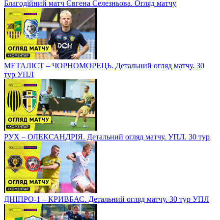
Благодійний матч Євгена Селезньова. Огляд матчу
МЕТАЛІСТ – ЧОРНОМОРЕЦЬ. Детальний огляд матчу. 30
тур УПЛ
РУХ – ОЛЕКСАНДРІЯ. Детальний огляд матчу. УПЛ. 30 тур
ДНІПРО-1 – КРИВБАС. Детальний огляд матчу. 30 тур УПЛ