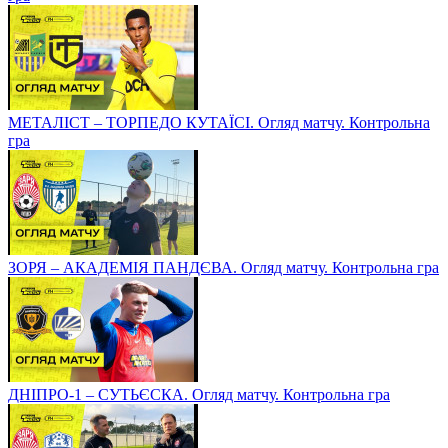
МЕТАЛІСТ – ТОРПЕДО КУТАЇСІ. Огляд матчу. Контрольна
гра
ЗОРЯ – АКАДЕМІЯ ПАНДЄВА. Огляд матчу. Контрольна гра
ДНІПРО-1 – СУТЬЄСКА. Огляд матчу. Контрольна гра