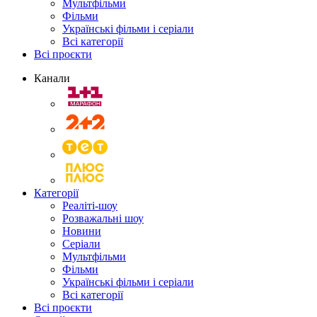
Мультфільми
Фільми
Українські фільми і серіали
Всі категорії
Всі проєкти
Канали
Категорії
Реаліті-шоу
Розважальні шоу
Новини
Серіали
Мультфільми
Фільми
Українські фільми і серіали
Всі категорії
Всі проєкти