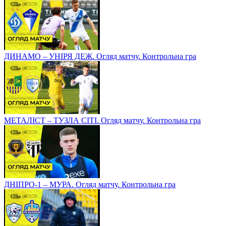
ДИНАМО – УНІРЯ ДЕЖ. Огляд матчу. Контрольна гра
МЕТАЛІСТ – ТУЗЛА СІТІ. Огляд матчу. Контрольна гра
ДНІПРО-1 – МУРА. Огляд матчу. Контрольна гра