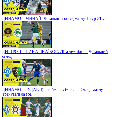
ДИНАМО – МИНАЙ. Детальний огляд матчу. 1 тур УПЛ
ДНІПРО-1 – ПАНАТІНАЇКОС. Ліга чемпіонів. Детальний
огляд
ДИНАМО – РУДАР. Три тайми – сім голів. Огляд матчу.
Тренувальна гра