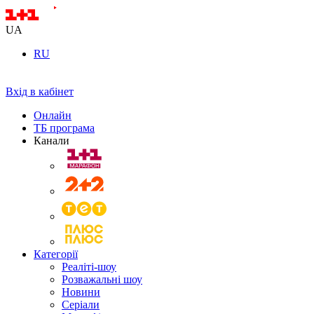
UA
RU
Вхід в кабінет
Онлайн
ТБ програма
Канали
Категорії
Реаліті-шоу
Розважальні шоу
Новини
Серіали