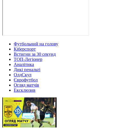
Футбольний на голову
Кіберспорт
Встигни за 30 секунд
ТОП-Легіонер
Аналітика
Дикі пенальті
ОлдСкул
Єврофутбол
Огляд матчів
Ексклюзив