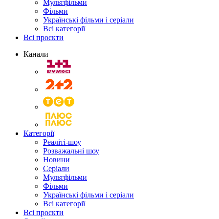
Мультфільми
Фільми
Українські фільми і серіали
Всі категорії
Всі проєкти
Канали
Категорії
Реаліті-шоу
Розважальні шоу
Новини
Серіали
Мультфільми
Фільми
Українські фільми і серіали
Всі категорії
Всі проєкти