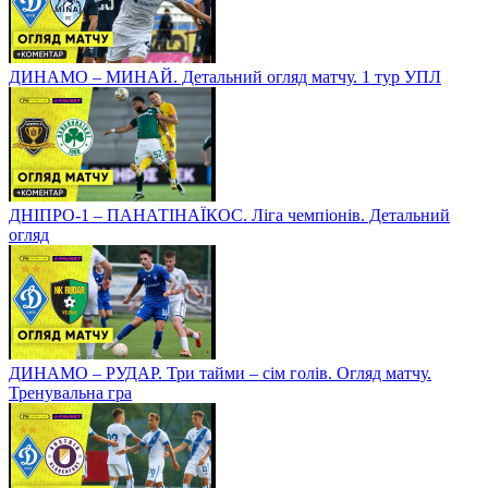
ДИНАМО – МИНАЙ. Детальний огляд матчу. 1 тур УПЛ
ДНІПРО-1 – ПАНАТІНАЇКОС. Ліга чемпіонів. Детальний
огляд
ДИНАМО – РУДАР. Три тайми – сім голів. Огляд матчу.
Тренувальна гра