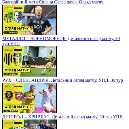
Благодійний матч Євгена Селезньова. Огляд матчу
МЕТАЛІСТ – ЧОРНОМОРЕЦЬ. Детальний огляд матчу. 30
тур УПЛ
РУХ – ОЛЕКСАНДРІЯ. Детальний огляд матчу. УПЛ. 30 тур
ДНІПРО-1 – КРИВБАС. Детальний огляд матчу. 30 тур УПЛ