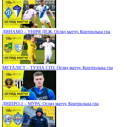
ДИНАМО – УНІРЯ ДЕЖ. Огляд матчу. Контрольна гра
МЕТАЛІСТ – ТУЗЛА СІТІ. Огляд матчу. Контрольна гра
ДНІПРО-1 – МУРА. Огляд матчу. Контрольна гра