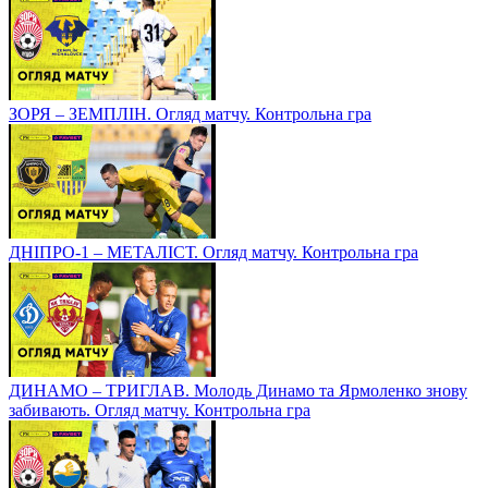
ЗОРЯ – ЗЕМПЛІН. Огляд матчу. Контрольна гра
ДНІПРО-1 – МЕТАЛІСТ. Огляд матчу. Контрольна гра
ДИНАМО – ТРИГЛАВ. Молодь Динамо та Ярмоленко знову
забивають. Огляд матчу. Контрольна гра