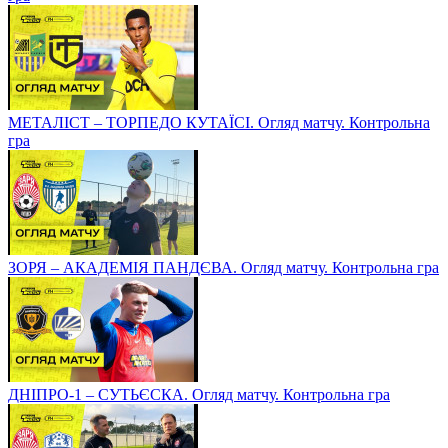
МЕТАЛІСТ – ТОРПЕДО КУТАЇСІ. Огляд матчу. Контрольна
гра
ЗОРЯ – АКАДЕМІЯ ПАНДЄВА. Огляд матчу. Контрольна гра
ДНІПРО-1 – СУТЬЄСКА. Огляд матчу. Контрольна гра