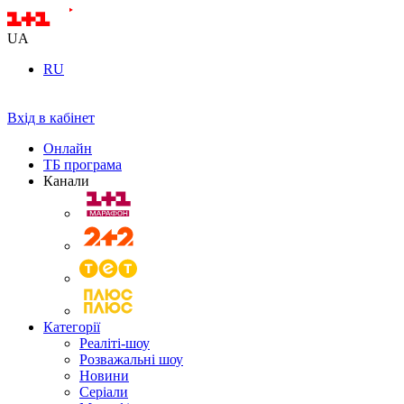
UA
RU
Вхід в кабінет
Онлайн
ТБ програма
Канали
Категорії
Реаліті-шоу
Розважальні шоу
Новини
Серіали