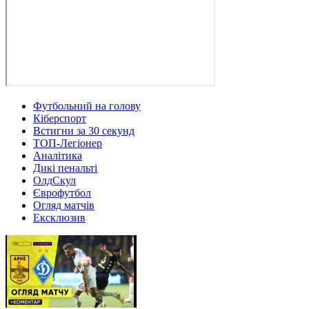
Футбольний на голову
Кіберспорт
Встигни за 30 секунд
ТОП-Легіонер
Аналітика
Дикі пенальті
ОлдСкул
Єврофутбол
Огляд матчів
Ексклюзив