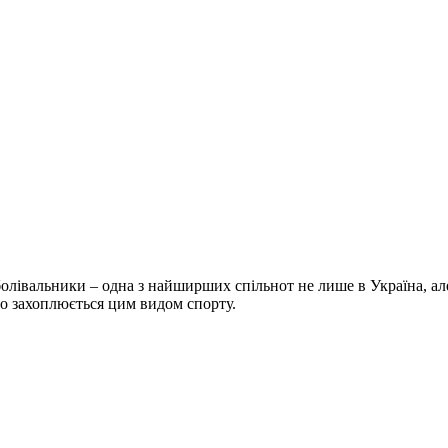
болівальники – одна з найширших спільнот не лише в Україна, але 
хто захоплюється цим видом спорту.