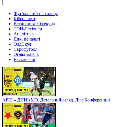
Футбольний на голову
Кіберспорт
Встигни за 30 секунд
ТОП-Легіонер
Аналітика
Дикі пенальті
ОлдСкул
Єврофутбол
Огляд матчів
Ексклюзив
АРІС – ДИНАМО. Детальний огляд. Ліга Конференцій