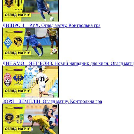
ДНІПРО-1 – РУХ. Огляд матчу. Контрольна гра
ДИНАМО – ЯНГ БОЙЗ. Новий нападник для киян. Огляд матчу
ЗОРЯ – ЗЕМПЛІН. Огляд матчу. Контрольна гра