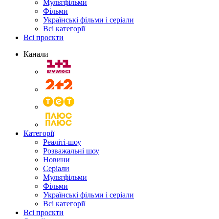
Мультфільми
Фільми
Українські фільми і серіали
Всі категорії
Всі проєкти
Канали
Категорії
Реаліті-шоу
Розважальні шоу
Новини
Серіали
Мультфільми
Фільми
Українські фільми і серіали
Всі категорії
Всі проєкти