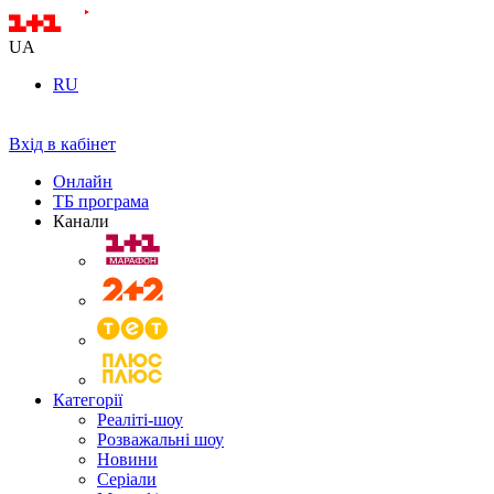
UA
RU
Вхід в кабінет
Онлайн
ТБ програма
Канали
Категорії
Реаліті-шоу
Розважальні шоу
Новини
Серіали