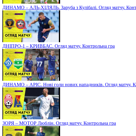
ДИНАМО – АЛЬ-ХІЛЯЛЬ. Заруба з Кулібалі. Огляд матчу. Конт
ДНІПРО-1 – КРИВБАС. Огляд матчу. Контрольна гра
ДИНАМО – АРІС. Нові голи нових нападників. Огляд матчу. К
ЗОРЯ – МОТОР Люблін. Огляд матчу. Контрольна гра