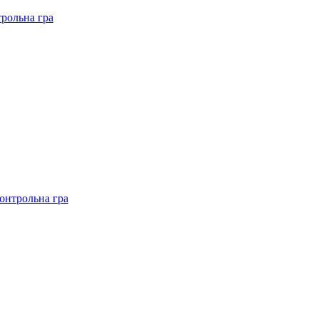
рольна гра
онтрольна гра