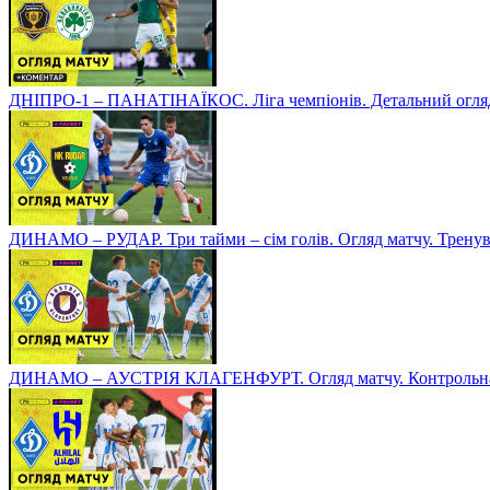
ДНІПРО-1 – ПАНАТІНАЇКОС. Ліга чемпіонів. Детальний огля
ДИНАМО – РУДАР. Три тайми – сім голів. Огляд матчу. Тренув
ДИНАМО – АУСТРІЯ КЛАГЕНФУРТ. Огляд матчу. Контрольна