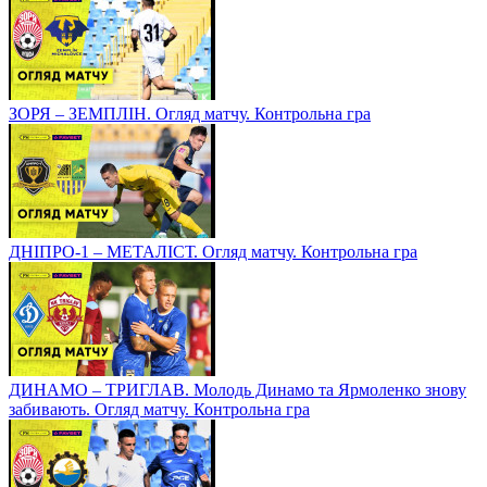
ЗОРЯ – ЗЕМПЛІН. Огляд матчу. Контрольна гра
ДНІПРО-1 – МЕТАЛІСТ. Огляд матчу. Контрольна гра
ДИНАМО – ТРИГЛАВ. Молодь Динамо та Ярмоленко знову
забивають. Огляд матчу. Контрольна гра