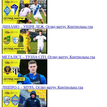
ДИНАМО – УНІРЯ ДЕЖ. Огляд матчу. Контрольна гра
МЕТАЛІСТ – ТУЗЛА СІТІ. Огляд матчу. Контрольна гра
ДНІПРО-1 – МУРА. Огляд матчу. Контрольна гра