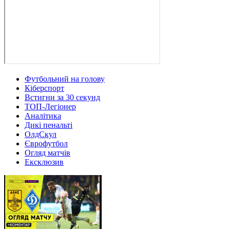
Футбольний на голову
Кіберспорт
Встигни за 30 секунд
ТОП-Легіонер
Аналітика
Дикі пенальті
ОлдСкул
Єврофутбол
Огляд матчів
Ексклюзив