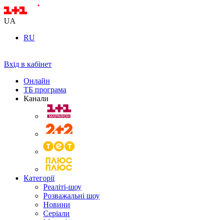
UA
RU
Вхід в кабінет
Онлайн
ТБ програма
Канали
Категорії
Реаліті-шоу
Розважальні шоу
Новини
Серіали