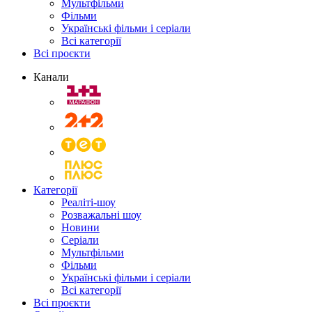
Мультфільми
Фільми
Українські фільми і серіали
Всі категорії
Всі проєкти
Канали
Категорії
Реаліті-шоу
Розважальні шоу
Новини
Серіали
Мультфільми
Фільми
Українські фільми і серіали
Всі категорії
Всі проєкти