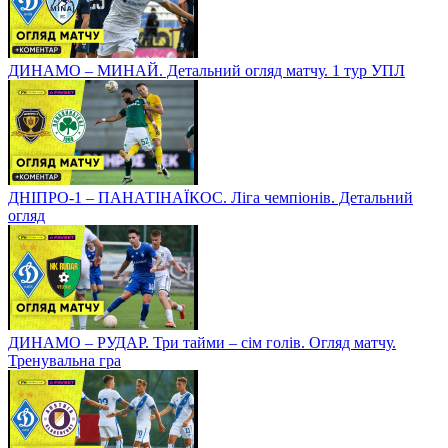
ДИНАМО – МИНАЙ. Детальний огляд матчу. 1 тур УПЛ
ДНІПРО-1 – ПАНАТІНАЇКОС. Ліга чемпіонів. Детальний
огляд
ДИНАМО – РУДАР. Три тайми – сім голів. Огляд матчу.
Тренувальна гра