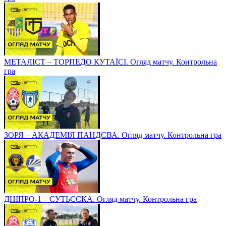
МЕТАЛІСТ – ТОРПЕДО КУТАЇСІ. Огляд матчу. Контрольна
гра
ЗОРЯ – АКАДЕМІЯ ПАНДЄВА. Огляд матчу. Контрольна гра
ДНІПРО-1 – СУТЬЄСКА. Огляд матчу. Контрольна гра