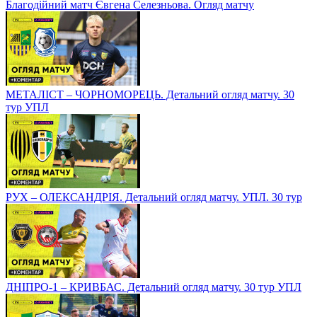
Благодійний матч Євгена Селезньова. Огляд матчу
МЕТАЛІСТ – ЧОРНОМОРЕЦЬ. Детальний огляд матчу. 30
тур УПЛ
РУХ – ОЛЕКСАНДРІЯ. Детальний огляд матчу. УПЛ. 30 тур
ДНІПРО-1 – КРИВБАС. Детальний огляд матчу. 30 тур УПЛ