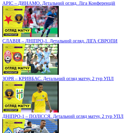
АРІС – ДИНАМО. Детальний огляд. Ліга Конференцій
СЛАВІЯ – ДНІПРО-1. Детальний огляд. ЛІГА ЄВРОПИ
ЗОРЯ – КРИВБАС. Детальний огляд матчу. 2 тур УПЛ
ДНІПРО-1 – ПОЛІССЯ. Детальний огляд матчу. 2 тур УПЛ