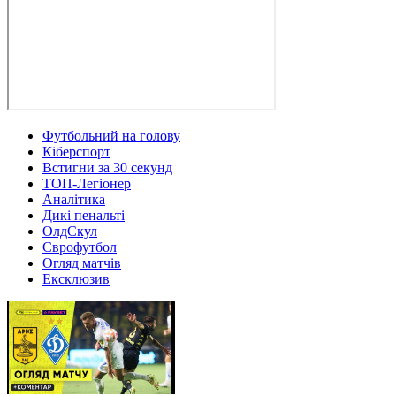
Футбольний на голову
Кіберспорт
Встигни за 30 секунд
ТОП-Легіонер
Аналітика
Дикі пенальті
ОлдСкул
Єврофутбол
Огляд матчів
Ексклюзив