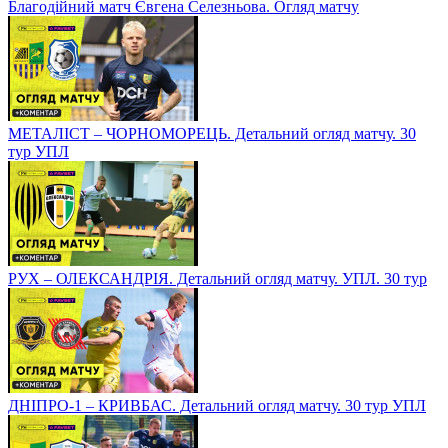
Благодійний матч Євгена Селезньова. Огляд матчу
МЕТАЛІСТ – ЧОРНОМОРЕЦЬ. Детальний огляд матчу. 30
тур УПЛ
РУХ – ОЛЕКСАНДРІЯ. Детальний огляд матчу. УПЛ. 30 тур
ДНІПРО-1 – КРИВБАС. Детальний огляд матчу. 30 тур УПЛ