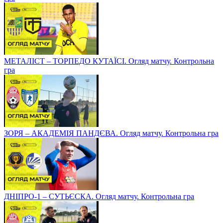
МЕТАЛІСТ – ТОРПЕДО КУТАЇСІ. Огляд матчу. Контрольна
гра
ЗОРЯ – АКАДЕМІЯ ПАНДЄВА. Огляд матчу. Контрольна гра
ДНІПРО-1 – СУТЬЄСКА. Огляд матчу. Контрольна гра