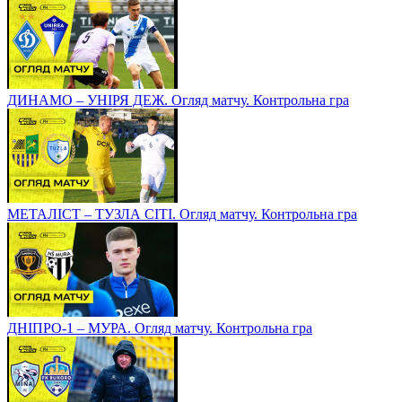
ДИНАМО – УНІРЯ ДЕЖ. Огляд матчу. Контрольна гра
МЕТАЛІСТ – ТУЗЛА СІТІ. Огляд матчу. Контрольна гра
ДНІПРО-1 – МУРА. Огляд матчу. Контрольна гра