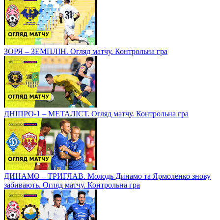
ЗОРЯ – ЗЕМПЛІН. Огляд матчу. Контрольна гра
ДНІПРО-1 – МЕТАЛІСТ. Огляд матчу. Контрольна гра
ДИНАМО – ТРИГЛАВ. Молодь Динамо та Ярмоленко знову
забивають. Огляд матчу. Контрольна гра