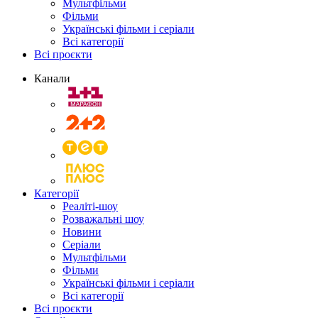
Мультфільми
Фільми
Українські фільми і серіали
Всі категорії
Всі проєкти
Канали
Категорії
Реаліті-шоу
Розважальні шоу
Новини
Серіали
Мультфільми
Фільми
Українські фільми і серіали
Всі категорії
Всі проєкти