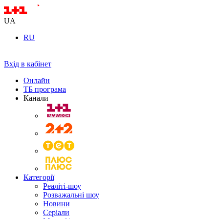
UA
RU
Вхід в кабінет
Онлайн
ТБ програма
Канали
Категорії
Реаліті-шоу
Розважальні шоу
Новини
Серіали