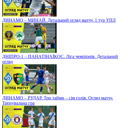
ДИНАМО – МИНАЙ. Детальний огляд матчу. 1 тур УПЛ
ДНІПРО-1 – ПАНАТІНАЇКОС. Ліга чемпіонів. Детальний
огляд
ДИНАМО – РУДАР. Три тайми – сім голів. Огляд матчу.
Тренувальна гра