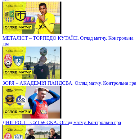
МЕТАЛІСТ – ТОРПЕДО КУТАЇСІ. Огляд матчу. Контрольна
гра
ЗОРЯ – АКАДЕМІЯ ПАНДЄВА. Огляд матчу. Контрольна гра
ДНІПРО-1 – СУТЬЄСКА. Огляд матчу. Контрольна гра