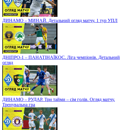
ДИНАМО – МИНАЙ. Детальний огляд матчу. 1 тур УПЛ
ДНІПРО-1 – ПАНАТІНАЇКОС. Ліга чемпіонів. Детальний
огляд
ДИНАМО – РУДАР. Три тайми – сім голів. Огляд матчу.
Тренувальна гра