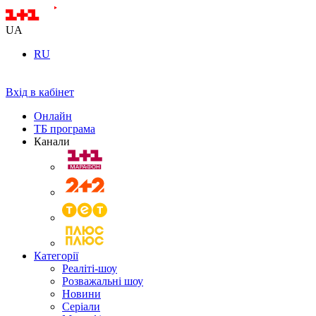
UA
RU
Вхід в кабінет
Онлайн
ТБ програма
Канали
Категорії
Реаліті-шоу
Розважальні шоу
Новини
Серіали