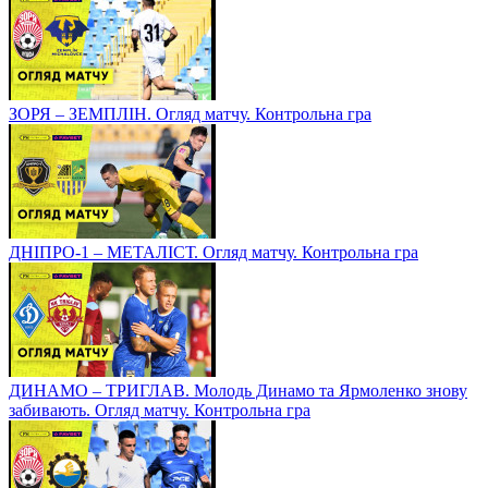
ЗОРЯ – ЗЕМПЛІН. Огляд матчу. Контрольна гра
ДНІПРО-1 – МЕТАЛІСТ. Огляд матчу. Контрольна гра
ДИНАМО – ТРИГЛАВ. Молодь Динамо та Ярмоленко знову
забивають. Огляд матчу. Контрольна гра