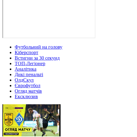
Футбольний на голову
Кіберспорт
Встигни за 30 секунд
ТОП-Легіонер
Аналітика
Дикі пенальті
ОлдСкул
Єврофутбол
Огляд матчів
Ексклюзив