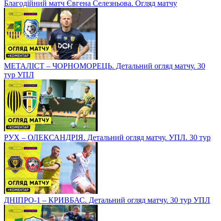
Благодійний матч Євгена Селезньова. Огляд матчу
МЕТАЛІСТ – ЧОРНОМОРЕЦЬ. Детальний огляд матчу. 30
тур УПЛ
РУХ – ОЛЕКСАНДРІЯ. Детальний огляд матчу. УПЛ. 30 тур
ДНІПРО-1 – КРИВБАС. Детальний огляд матчу. 30 тур УПЛ