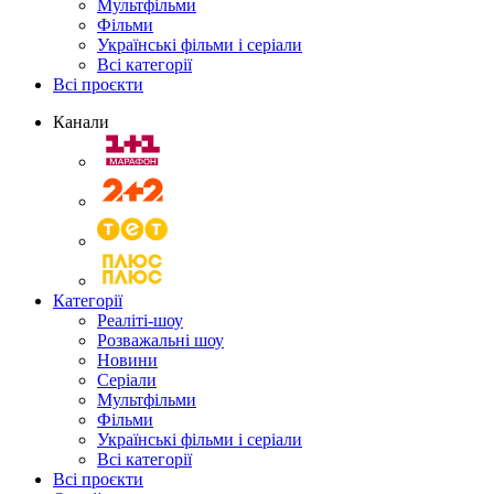
Мультфільми
Фільми
Українські фільми і серіали
Всі категорії
Всі проєкти
Канали
Категорії
Реаліті-шоу
Розважальні шоу
Новини
Серіали
Мультфільми
Фільми
Українські фільми і серіали
Всі категорії
Всі проєкти