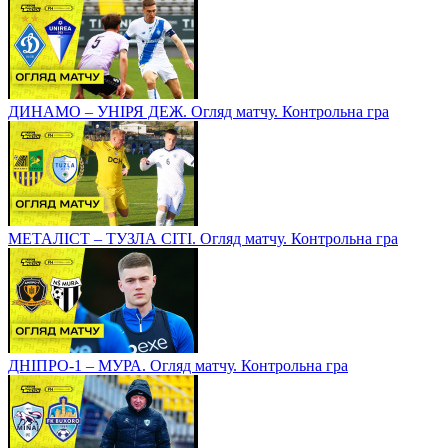
ДИНАМО – УНІРЯ ДЕЖ. Огляд матчу. Контрольна гра
МЕТАЛІСТ – ТУЗЛА СІТІ. Огляд матчу. Контрольна гра
ДНІПРО-1 – МУРА. Огляд матчу. Контрольна гра