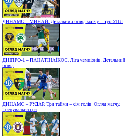
ДИНАМО – МИНАЙ. Детальний огляд матчу. 1 тур УПЛ
ДНІПРО-1 – ПАНАТІНАЇКОС. Ліга чемпіонів. Детальний
огляд
ДИНАМО – РУДАР. Три тайми – сім голів. Огляд матчу.
Тренувальна гра