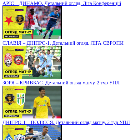
АРІС – ДИНАМО. Детальний огляд. Ліга Конференцій
СЛАВІЯ – ДНІПРО-1. Детальний огляд. ЛІГА ЄВРОПИ
ЗОРЯ – КРИВБАС. Детальний огляд матчу. 2 тур УПЛ
ДНІПРО-1 – ПОЛІССЯ. Детальний огляд матчу. 2 тур УПЛ