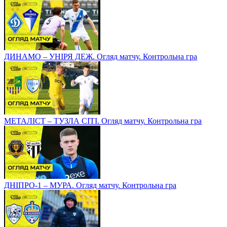
ДИНАМО – УНІРЯ ДЕЖ. Огляд матчу. Контрольна гра
МЕТАЛІСТ – ТУЗЛА СІТІ. Огляд матчу. Контрольна гра
ДНІПРО-1 – МУРА. Огляд матчу. Контрольна гра