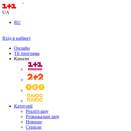
UA
RU
Вхід в кабінет
Онлайн
ТБ програма
Канали
Категорії
Реаліті-шоу
Розважальні шоу
Новини
Серіали