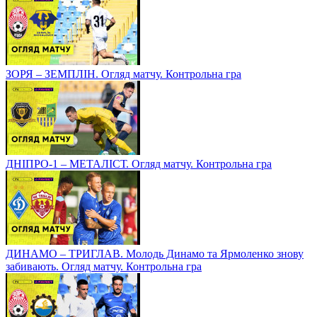
ЗОРЯ – ЗЕМПЛІН. Огляд матчу. Контрольна гра
ДНІПРО-1 – МЕТАЛІСТ. Огляд матчу. Контрольна гра
ДИНАМО – ТРИГЛАВ. Молодь Динамо та Ярмоленко знову
забивають. Огляд матчу. Контрольна гра