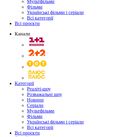
Мультфільми
Фільми
Українські фільми і серіали
Всі категорії
Всі проєкти
Канали
Категорії
Реаліті-шоу
Розважальні шоу
Новини
Серіали
Мультфільми
Фільми
Українські фільми і серіали
Всі категорії
Всі проєкти