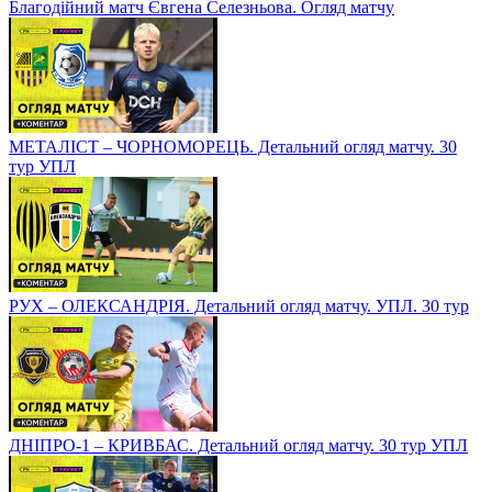
Благодійний матч Євгена Селезньова. Огляд матчу
МЕТАЛІСТ – ЧОРНОМОРЕЦЬ. Детальний огляд матчу. 30
тур УПЛ
РУХ – ОЛЕКСАНДРІЯ. Детальний огляд матчу. УПЛ. 30 тур
ДНІПРО-1 – КРИВБАС. Детальний огляд матчу. 30 тур УПЛ