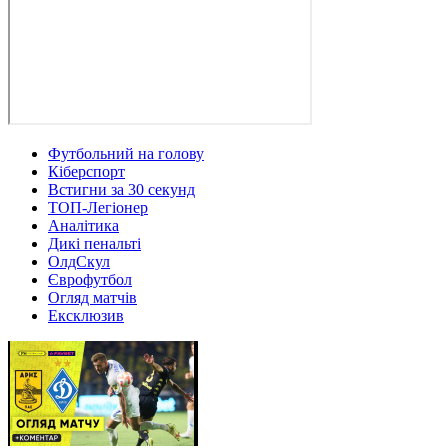
Футбольний на голову
Кіберспорт
Встигни за 30 секунд
ТОП-Легіонер
Аналітика
Дикі пенальті
ОлдСкул
Єврофутбол
Огляд матчів
Ексклюзив