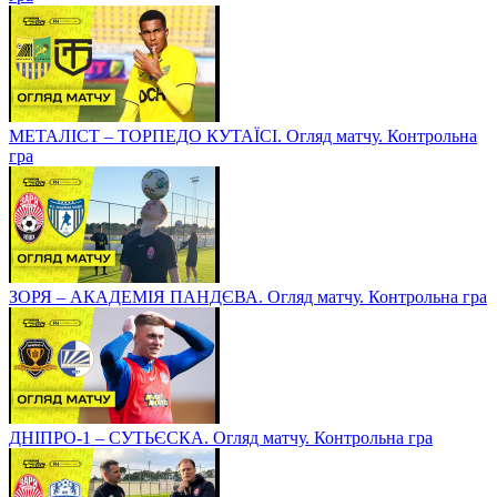
МЕТАЛІСТ – ТОРПЕДО КУТАЇСІ. Огляд матчу. Контрольна
гра
ЗОРЯ – АКАДЕМІЯ ПАНДЄВА. Огляд матчу. Контрольна гра
ДНІПРО-1 – СУТЬЄСКА. Огляд матчу. Контрольна гра