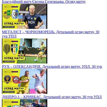
Благодійний матч Євгена Селезньова. Огляд матчу
МЕТАЛІСТ – ЧОРНОМОРЕЦЬ. Детальний огляд матчу. 30
тур УПЛ
РУХ – ОЛЕКСАНДРІЯ. Детальний огляд матчу. УПЛ. 30 тур
ДНІПРО-1 – КРИВБАС. Детальний огляд матчу. 30 тур УПЛ