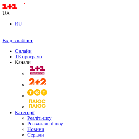
UA
RU
Вхід в кабінет
Онлайн
ТБ програма
Канали
Категорії
Реаліті-шоу
Розважальні шоу
Новини
Серіали