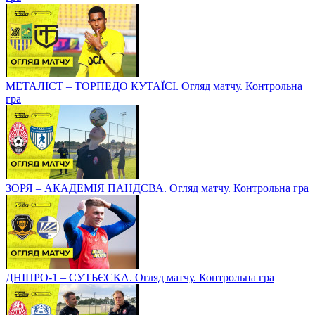
МЕТАЛІСТ – ТОРПЕДО КУТАЇСІ. Огляд матчу. Контрольна
гра
ЗОРЯ – АКАДЕМІЯ ПАНДЄВА. Огляд матчу. Контрольна гра
ДНІПРО-1 – СУТЬЄСКА. Огляд матчу. Контрольна гра