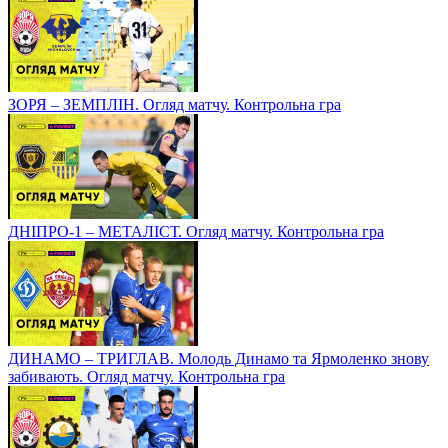
ЗОРЯ – ЗЕМПЛІН. Огляд матчу. Контрольна гра
ДНІПРО-1 – МЕТАЛІСТ. Огляд матчу. Контрольна гра
ДИНАМО – ТРИГЛАВ. Молодь Динамо та Ярмоленко знову
забивають. Огляд матчу. Контрольна гра