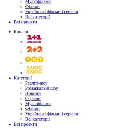
Мультфільми
Фільми
Українські фільми і серіали
Всі категорії
Всі проєкти
Канали
Категорії
Реаліті-шоу
Розважальні шоу
Новини
Серіали
Мультфільми
Фільми
Українські фільми і серіали
Всі категорії
Всі проєкти