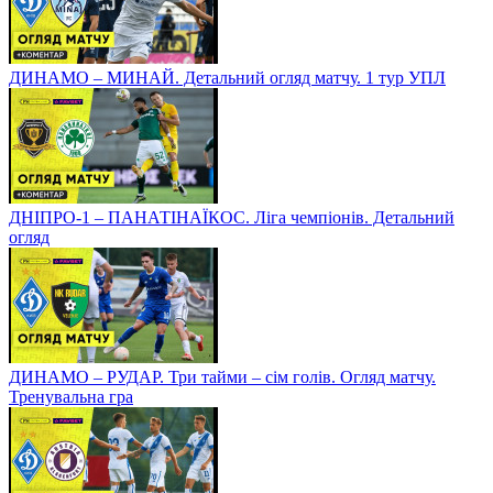
ДИНАМО – МИНАЙ. Детальний огляд матчу. 1 тур УПЛ
ДНІПРО-1 – ПАНАТІНАЇКОС. Ліга чемпіонів. Детальний
огляд
ДИНАМО – РУДАР. Три тайми – сім голів. Огляд матчу.
Тренувальна гра