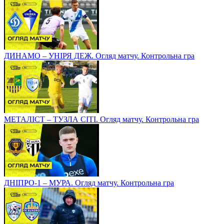
ДИНАМО – УНІРЯ ДЕЖ. Огляд матчу. Контрольна гра
МЕТАЛІСТ – ТУЗЛА СІТІ. Огляд матчу. Контрольна гра
ДНІПРО-1 – МУРА. Огляд матчу. Контрольна гра