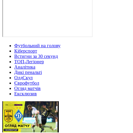
Футбольний на голову
Кіберспорт
Встигни за 30 секунд
ТОП-Легіонер
Аналітика
Дикі пенальті
ОлдСкул
Єврофутбол
Огляд матчів
Ексклюзив