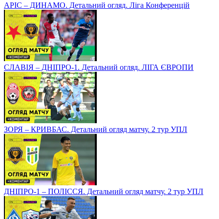
АРІС – ДИНАМО. Детальний огляд. Ліга Конференцій
СЛАВІЯ – ДНІПРО-1. Детальний огляд. ЛІГА ЄВРОПИ
ЗОРЯ – КРИВБАС. Детальний огляд матчу. 2 тур УПЛ
ДНІПРО-1 – ПОЛІССЯ. Детальний огляд матчу. 2 тур УПЛ