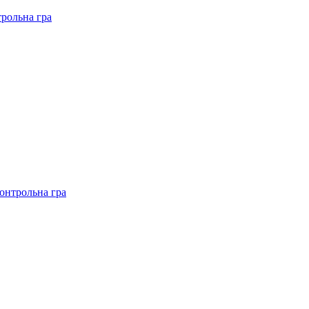
рольна гра
онтрольна гра