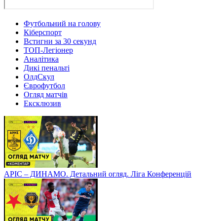
Футбольний на голову
Кіберспорт
Встигни за 30 секунд
ТОП-Легіонер
Аналітика
Дикі пенальті
ОлдСкул
Єврофутбол
Огляд матчів
Ексклюзив
АРІС – ДИНАМО. Детальний огляд. Ліга Конференцій