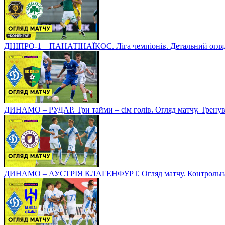
ДНІПРО-1 – ПАНАТІНАЇКОС. Ліга чемпіонів. Детальний огля
ДИНАМО – РУДАР. Три тайми – сім голів. Огляд матчу. Тренув
ДИНАМО – АУСТРІЯ КЛАГЕНФУРТ. Огляд матчу. Контрольна