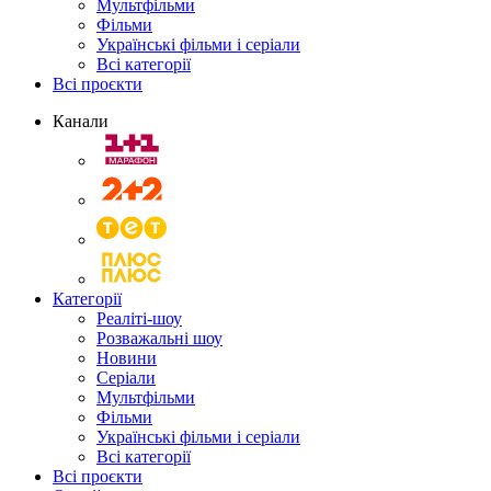
Мультфільми
Фільми
Українські фільми і серіали
Всі категорії
Всі проєкти
Канали
Категорії
Реаліті-шоу
Розважальні шоу
Новини
Серіали
Мультфільми
Фільми
Українські фільми і серіали
Всі категорії
Всі проєкти