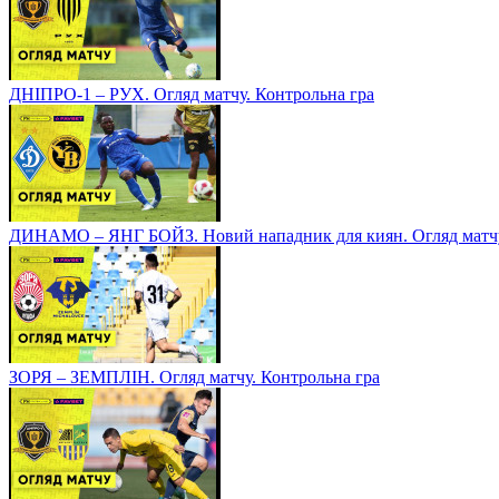
ДНІПРО-1 – РУХ. Огляд матчу. Контрольна гра
ДИНАМО – ЯНГ БОЙЗ. Новий нападник для киян. Огляд матчу
ЗОРЯ – ЗЕМПЛІН. Огляд матчу. Контрольна гра