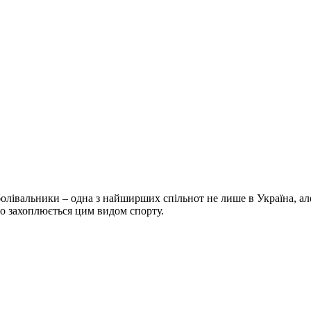
болівальники – одна з найширших спільнот не лише в Україна, але 
хто захоплюється цим видом спорту.