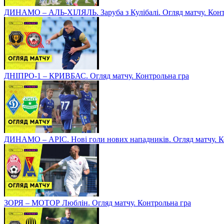
ДИНАМО – АЛЬ-ХІЛЯЛЬ. Заруба з Кулібалі. Огляд матчу. Конт
ДНІПРО-1 – КРИВБАС. Огляд матчу. Контрольна гра
ДИНАМО – АРІС. Нові голи нових нападників. Огляд матчу. К
ЗОРЯ – МОТОР Люблін. Огляд матчу. Контрольна гра