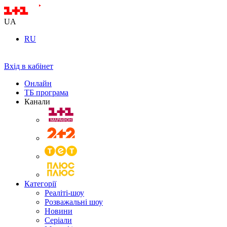
UA
RU
Вхід в кабінет
Онлайн
ТБ програма
Канали
Категорії
Реаліті-шоу
Розважальні шоу
Новини
Серіали