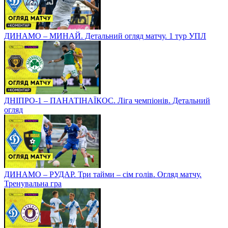
ДИНАМО – МИНАЙ. Детальний огляд матчу. 1 тур УПЛ
ДНІПРО-1 – ПАНАТІНАЇКОС. Ліга чемпіонів. Детальний
огляд
ДИНАМО – РУДАР. Три тайми – сім голів. Огляд матчу.
Тренувальна гра