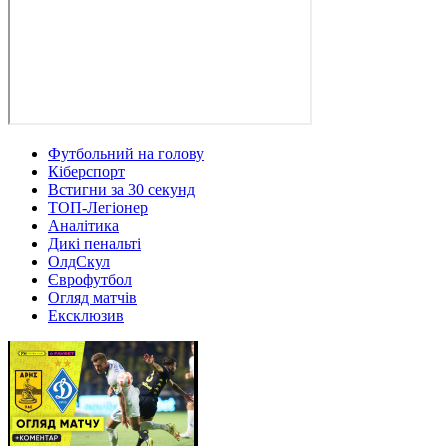
Футбольний на голову
Кіберспорт
Встигни за 30 секунд
ТОП-Легіонер
Аналітика
Дикі пенальті
ОлдСкул
Єврофутбол
Огляд матчів
Ексклюзив