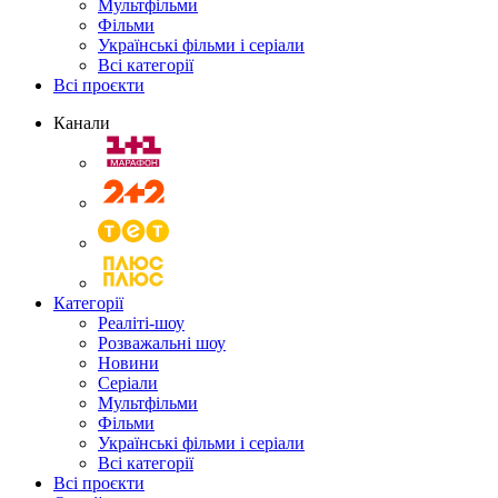
Мультфільми
Фільми
Українські фільми і серіали
Всі категорії
Всі проєкти
Канали
Категорії
Реаліті-шоу
Розважальні шоу
Новини
Серіали
Мультфільми
Фільми
Українські фільми і серіали
Всі категорії
Всі проєкти