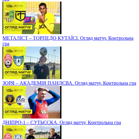
МЕТАЛІСТ – ТОРПЕДО КУТАЇСІ. Огляд матчу. Контрольна
гра
ЗОРЯ – АКАДЕМІЯ ПАНДЄВА. Огляд матчу. Контрольна гра
ДНІПРО-1 – СУТЬЄСКА. Огляд матчу. Контрольна гра