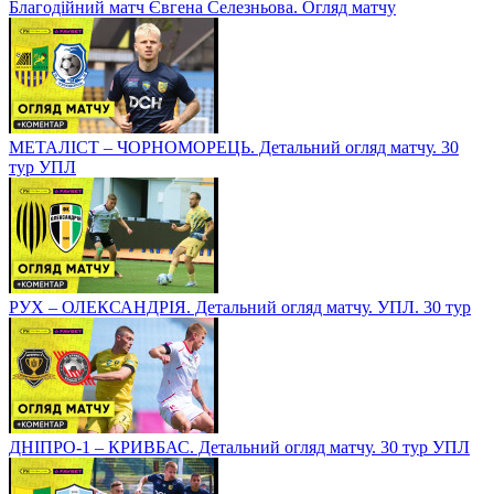
Благодійний матч Євгена Селезньова. Огляд матчу
МЕТАЛІСТ – ЧОРНОМОРЕЦЬ. Детальний огляд матчу. 30
тур УПЛ
РУХ – ОЛЕКСАНДРІЯ. Детальний огляд матчу. УПЛ. 30 тур
ДНІПРО-1 – КРИВБАС. Детальний огляд матчу. 30 тур УПЛ