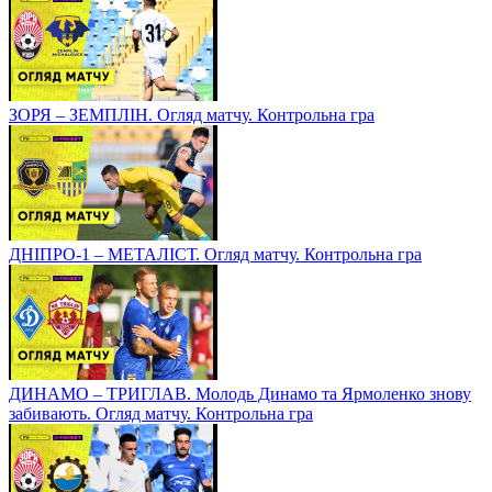
ЗОРЯ – ЗЕМПЛІН. Огляд матчу. Контрольна гра
ДНІПРО-1 – МЕТАЛІСТ. Огляд матчу. Контрольна гра
ДИНАМО – ТРИГЛАВ. Молодь Динамо та Ярмоленко знову
забивають. Огляд матчу. Контрольна гра