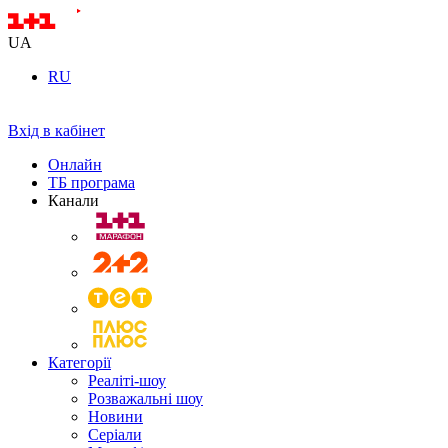
UA
RU
Вхід в кабінет
Онлайн
ТБ програма
Канали
Категорії
Реаліті-шоу
Розважальні шоу
Новини
Серіали