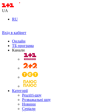
UA
RU
Вхід в кабінет
Онлайн
ТБ програма
Канали
Категорії
Реаліті-шоу
Розважальні шоу
Новини
Серіали