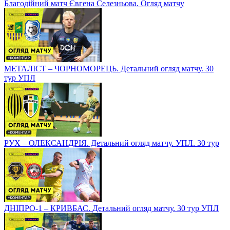
Благодійний матч Євгена Селезньова. Огляд матчу
МЕТАЛІСТ – ЧОРНОМОРЕЦЬ. Детальний огляд матчу. 30
тур УПЛ
РУХ – ОЛЕКСАНДРІЯ. Детальний огляд матчу. УПЛ. 30 тур
ДНІПРО-1 – КРИВБАС. Детальний огляд матчу. 30 тур УПЛ