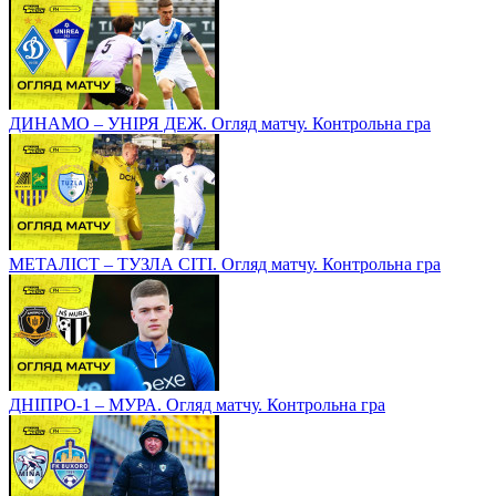
ДИНАМО – УНІРЯ ДЕЖ. Огляд матчу. Контрольна гра
МЕТАЛІСТ – ТУЗЛА СІТІ. Огляд матчу. Контрольна гра
ДНІПРО-1 – МУРА. Огляд матчу. Контрольна гра