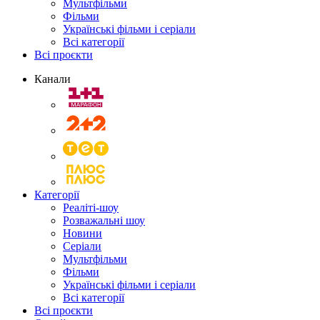
Мультфільми
Фільми
Українські фільми і серіали
Всі категорії
Всі проєкти
Канали
Категорії
Реаліті-шоу
Розважальні шоу
Новини
Серіали
Мультфільми
Фільми
Українські фільми і серіали
Всі категорії
Всі проєкти