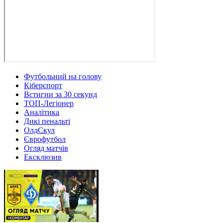
Футбольний на голову
Кіберспорт
Встигни за 30 секунд
ТОП-Легіонер
Аналітика
Дикі пенальті
ОлдСкул
Єврофутбол
Огляд матчів
Ексклюзив