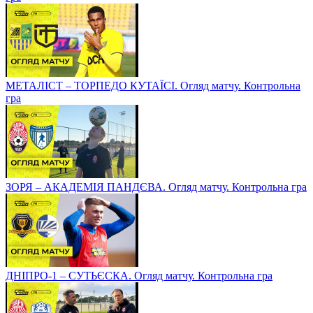
МЕТАЛІСТ – ТОРПЕДО КУТАЇСІ. Огляд матчу. Контрольна
гра
ЗОРЯ – АКАДЕМІЯ ПАНДЄВА. Огляд матчу. Контрольна гра
ДНІПРО-1 – СУТЬЄСКА. Огляд матчу. Контрольна гра