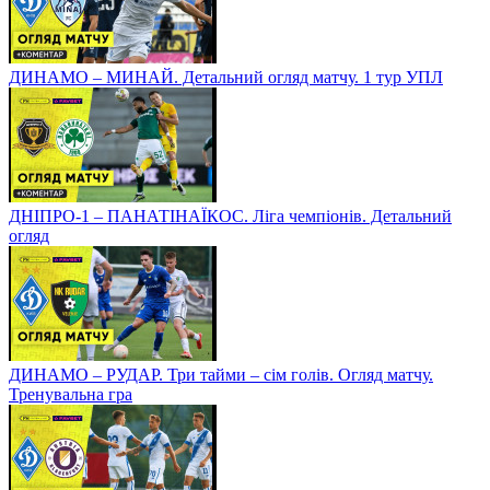
ДИНАМО – МИНАЙ. Детальний огляд матчу. 1 тур УПЛ
ДНІПРО-1 – ПАНАТІНАЇКОС. Ліга чемпіонів. Детальний
огляд
ДИНАМО – РУДАР. Три тайми – сім голів. Огляд матчу.
Тренувальна гра