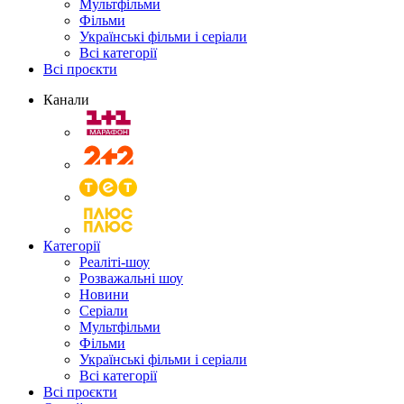
Мультфільми
Фільми
Українські фільми і серіали
Всі категорії
Всі проєкти
Канали
Категорії
Реаліті-шоу
Розважальні шоу
Новини
Серіали
Мультфільми
Фільми
Українські фільми і серіали
Всі категорії
Всі проєкти