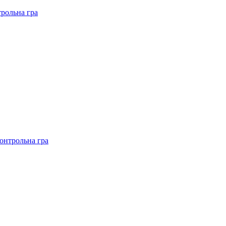
рольна гра
онтрольна гра