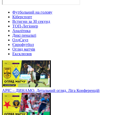
Футбольний на голову
Кіберспорт
Встигни за 30 секунд
ТОП-Легіонер
Аналітика
Дикі пенальті
ОлдСкул
Єврофутбол
Огляд матчів
Ексклюзив
АРІС – ДИНАМО. Детальний огляд. Ліга Конференцій