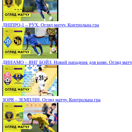
ДНІПРО-1 – РУХ. Огляд матчу. Контрольна гра
ДИНАМО – ЯНГ БОЙЗ. Новий нападник для киян. Огляд матчу
ЗОРЯ – ЗЕМПЛІН. Огляд матчу. Контрольна гра