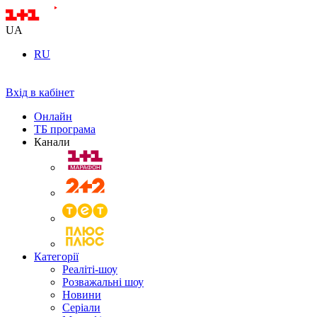
UA
RU
Вхід в кабінет
Онлайн
ТБ програма
Канали
Категорії
Реаліті-шоу
Розважальні шоу
Новини
Серіали