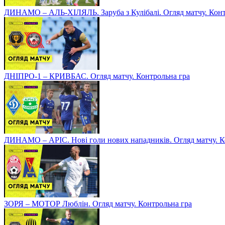
ДИНАМО – АЛЬ-ХІЛЯЛЬ. Заруба з Кулібалі. Огляд матчу. Конт
ДНІПРО-1 – КРИВБАС. Огляд матчу. Контрольна гра
ДИНАМО – АРІС. Нові голи нових нападників. Огляд матчу. К
ЗОРЯ – МОТОР Люблін. Огляд матчу. Контрольна гра