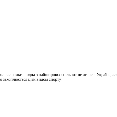
болівальники – одна з найширших спільнот не лише в Україна, але 
хто захоплюється цим видом спорту.