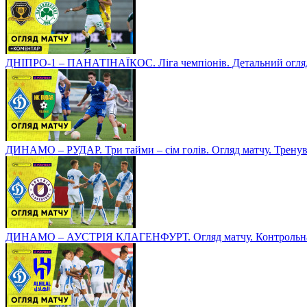
ДНІПРО-1 – ПАНАТІНАЇКОС. Ліга чемпіонів. Детальний огля
ДИНАМО – РУДАР. Три тайми – сім голів. Огляд матчу. Тренув
ДИНАМО – АУСТРІЯ КЛАГЕНФУРТ. Огляд матчу. Контрольна