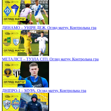
ДИНАМО – УНІРЯ ДЕЖ. Огляд матчу. Контрольна гра
МЕТАЛІСТ – ТУЗЛА СІТІ. Огляд матчу. Контрольна гра
ДНІПРО-1 – МУРА. Огляд матчу. Контрольна гра