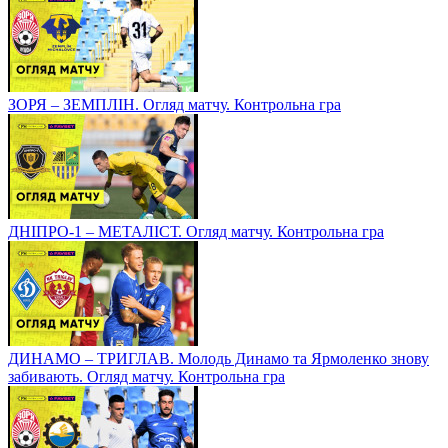
ЗОРЯ – ЗЕМПЛІН. Огляд матчу. Контрольна гра
ДНІПРО-1 – МЕТАЛІСТ. Огляд матчу. Контрольна гра
ДИНАМО – ТРИГЛАВ. Молодь Динамо та Ярмоленко знову
забивають. Огляд матчу. Контрольна гра