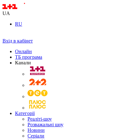
UA
RU
Вхід в кабінет
Онлайн
ТБ програма
Канали
Категорії
Реаліті-шоу
Розважальні шоу
Новини
Серіали