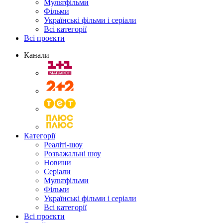
Мультфільми
Фільми
Українські фільми і серіали
Всі категорії
Всі проєкти
Канали
Категорії
Реаліті-шоу
Розважальні шоу
Новини
Серіали
Мультфільми
Фільми
Українські фільми і серіали
Всі категорії
Всі проєкти