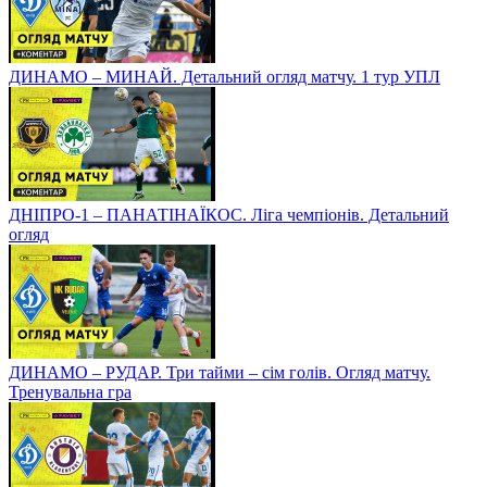
ДИНАМО – МИНАЙ. Детальний огляд матчу. 1 тур УПЛ
ДНІПРО-1 – ПАНАТІНАЇКОС. Ліга чемпіонів. Детальний
огляд
ДИНАМО – РУДАР. Три тайми – сім голів. Огляд матчу.
Тренувальна гра