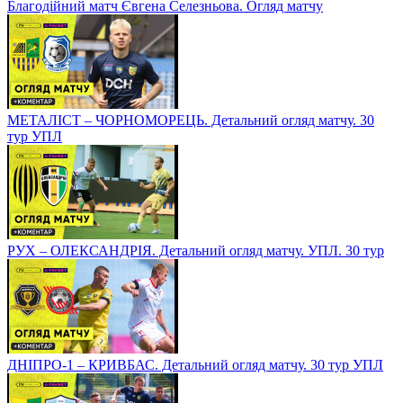
Благодійний матч Євгена Селезньова. Огляд матчу
МЕТАЛІСТ – ЧОРНОМОРЕЦЬ. Детальний огляд матчу. 30
тур УПЛ
РУХ – ОЛЕКСАНДРІЯ. Детальний огляд матчу. УПЛ. 30 тур
ДНІПРО-1 – КРИВБАС. Детальний огляд матчу. 30 тур УПЛ