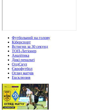
Футбольний на голову
Кіберспорт
Встигни за 30 секунд
ТОП-Легіонер
Аналітика
Дикі пенальті
ОлдСкул
Єврофутбол
Огляд матчів
Ексклюзив