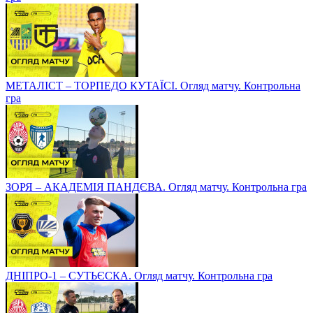
МЕТАЛІСТ – ТОРПЕДО КУТАЇСІ. Огляд матчу. Контрольна
гра
ЗОРЯ – АКАДЕМІЯ ПАНДЄВА. Огляд матчу. Контрольна гра
ДНІПРО-1 – СУТЬЄСКА. Огляд матчу. Контрольна гра