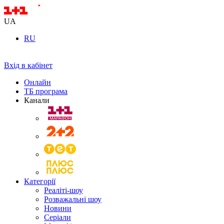
UA
RU
Вхід в кабінет
Онлайн
ТБ програма
Канали
Категорії
Реаліті-шоу
Розважальні шоу
Новини
Серіали