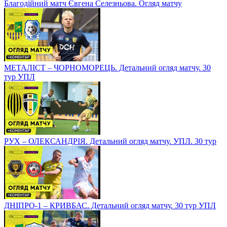
Благодійний матч Євгена Селезньова. Огляд матчу
МЕТАЛІСТ – ЧОРНОМОРЕЦЬ. Детальний огляд матчу. 30
тур УПЛ
РУХ – ОЛЕКСАНДРІЯ. Детальний огляд матчу. УПЛ. 30 тур
ДНІПРО-1 – КРИВБАС. Детальний огляд матчу. 30 тур УПЛ