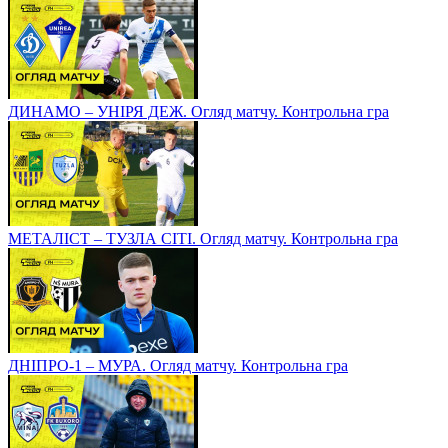
ДИНАМО – УНІРЯ ДЕЖ. Огляд матчу. Контрольна гра
МЕТАЛІСТ – ТУЗЛА СІТІ. Огляд матчу. Контрольна гра
ДНІПРО-1 – МУРА. Огляд матчу. Контрольна гра