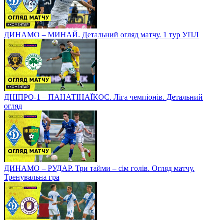
ДИНАМО – МИНАЙ. Детальний огляд матчу. 1 тур УПЛ
ДНІПРО-1 – ПАНАТІНАЇКОС. Ліга чемпіонів. Детальний
огляд
ДИНАМО – РУДАР. Три тайми – сім голів. Огляд матчу.
Тренувальна гра