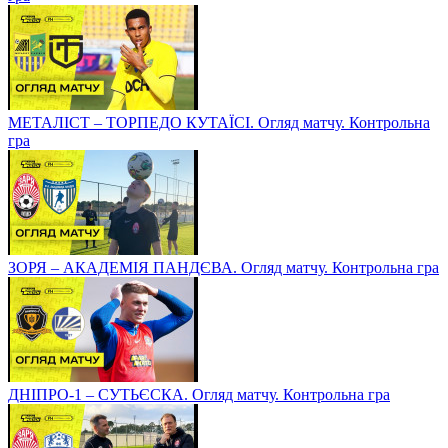
МЕТАЛІСТ – ТОРПЕДО КУТАЇСІ. Огляд матчу. Контрольна
гра
ЗОРЯ – АКАДЕМІЯ ПАНДЄВА. Огляд матчу. Контрольна гра
ДНІПРО-1 – СУТЬЄСКА. Огляд матчу. Контрольна гра