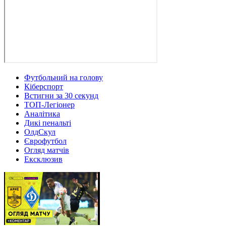
Футбольний на голову
Кіберспорт
Встигни за 30 секунд
ТОП-Легіонер
Аналітика
Дикі пенальті
ОлдСкул
Єврофутбол
Огляд матчів
Ексклюзив