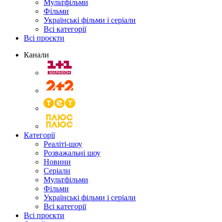
Мультфільми
Фільми
Українські фільми і серіали
Всі категорії
Всі проєкти
Канали
Категорії
Реаліті-шоу
Розважальні шоу
Новини
Серіали
Мультфільми
Фільми
Українські фільми і серіали
Всі категорії
Всі проєкти