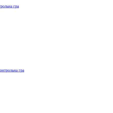
рольна гра
онтрольна гра