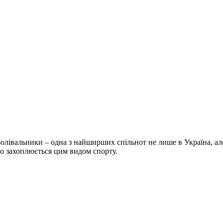
болівальники – одна з найширших спільнот не лише в Україна, але 
хто захоплюється цим видом спорту.