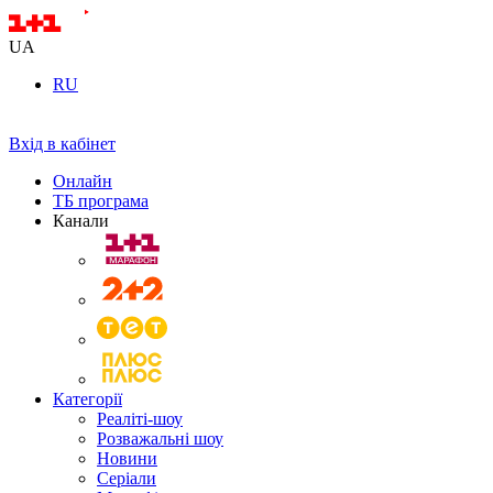
UA
RU
Вхід в кабінет
Онлайн
ТБ програма
Канали
Категорії
Реаліті-шоу
Розважальні шоу
Новини
Серіали