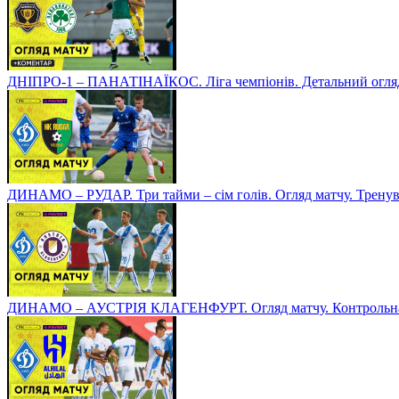
ДНІПРО-1 – ПАНАТІНАЇКОС. Ліга чемпіонів. Детальний огля
ДИНАМО – РУДАР. Три тайми – сім голів. Огляд матчу. Тренув
ДИНАМО – АУСТРІЯ КЛАГЕНФУРТ. Огляд матчу. Контрольна