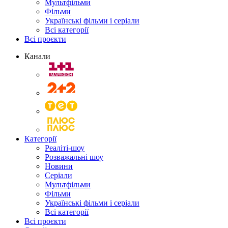
Мультфільми
Фільми
Українські фільми і серіали
Всі категорії
Всі проєкти
Канали
Категорії
Реаліті-шоу
Розважальні шоу
Новини
Серіали
Мультфільми
Фільми
Українські фільми і серіали
Всі категорії
Всі проєкти