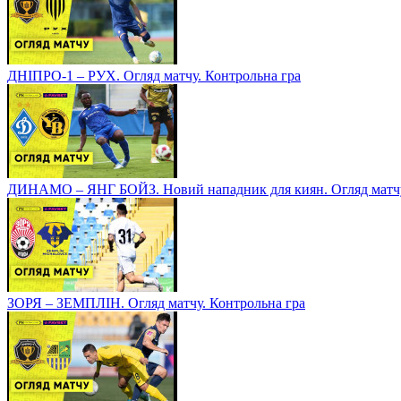
ДНІПРО-1 – РУХ. Огляд матчу. Контрольна гра
ДИНАМО – ЯНГ БОЙЗ. Новий нападник для киян. Огляд матчу
ЗОРЯ – ЗЕМПЛІН. Огляд матчу. Контрольна гра