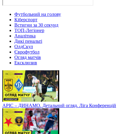
Футбольний на голову
Кіберспорт
Встигни за 30 секунд
ТОП-Легіонер
Аналітика
Дикі пенальті
ОлдСкул
Єврофутбол
Огляд матчів
Ексклюзив
АРІС – ДИНАМО. Детальний огляд. Ліга Конференцій