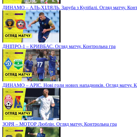
ДИНАМО – АЛЬ-ХІЛЯЛЬ. Заруба з Кулібалі. Огляд матчу. Конт
ДНІПРО-1 – КРИВБАС. Огляд матчу. Контрольна гра
ДИНАМО – АРІС. Нові голи нових нападників. Огляд матчу. К
ЗОРЯ – МОТОР Люблін. Огляд матчу. Контрольна гра