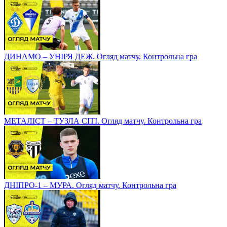
ДИНАМО – УНІРЯ ДЕЖ. Огляд матчу. Контрольна гра
МЕТАЛІСТ – ТУЗЛА СІТІ. Огляд матчу. Контрольна гра
ДНІПРО-1 – МУРА. Огляд матчу. Контрольна гра