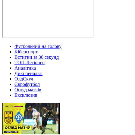
Футбольний на голову
Кіберспорт
Встигни за 30 секунд
ТОП-Легіонер
Аналітика
Дикі пенальті
ОлдСкул
Єврофутбол
Огляд матчів
Ексклюзив