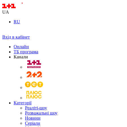
UA
RU
Вхід в кабінет
Онлайн
ТБ програма
Канали
Категорії
Реаліті-шоу
Розважальні шоу
Новини
Серіали