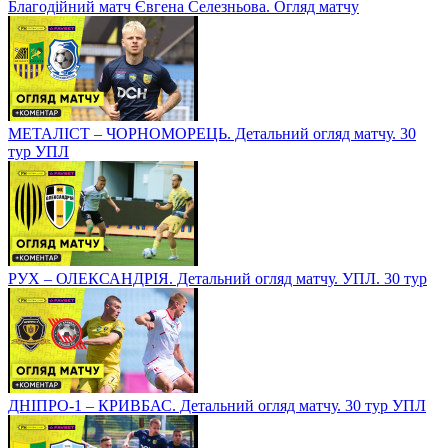
Благодійний матч Євгена Селезньова. Огляд матчу
МЕТАЛІСТ – ЧОРНОМОРЕЦЬ. Детальний огляд матчу. 30
тур УПЛ
РУХ – ОЛЕКСАНДРІЯ. Детальний огляд матчу. УПЛ. 30 тур
ДНІПРО-1 – КРИВБАС. Детальний огляд матчу. 30 тур УПЛ