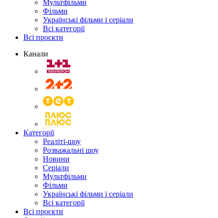
Мультфільми
Фільми
Українські фільми і серіали
Всі категорії
Всі проєкти
Канали
Категорії
Реаліті-шоу
Розважальні шоу
Новини
Серіали
Мультфільми
Фільми
Українські фільми і серіали
Всі категорії
Всі проєкти