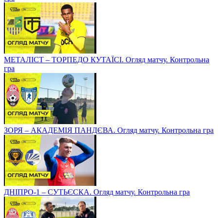
МЕТАЛІСТ – ТОРПЕДО КУТАЇСІ. Огляд матчу. Контрольна
гра
ЗОРЯ – АКАДЕМІЯ ПАНДЄВА. Огляд матчу. Контрольна гра
ДНІПРО-1 – СУТЬЄСКА. Огляд матчу. Контрольна гра