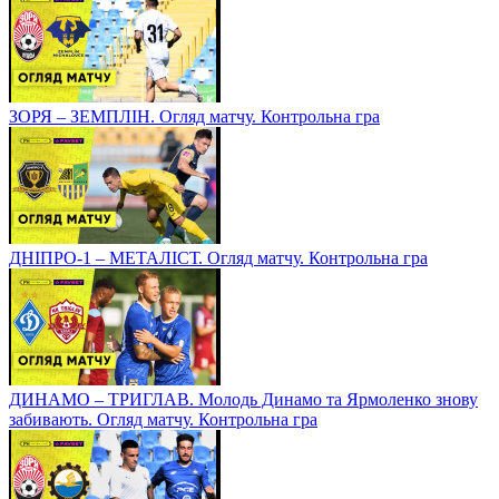
ЗОРЯ – ЗЕМПЛІН. Огляд матчу. Контрольна гра
ДНІПРО-1 – МЕТАЛІСТ. Огляд матчу. Контрольна гра
ДИНАМО – ТРИГЛАВ. Молодь Динамо та Ярмоленко знову
забивають. Огляд матчу. Контрольна гра