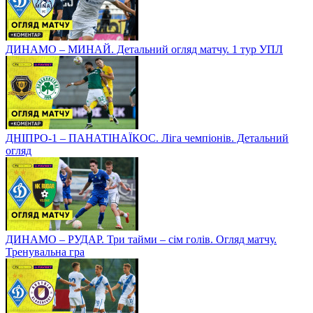
ДИНАМО – МИНАЙ. Детальний огляд матчу. 1 тур УПЛ
ДНІПРО-1 – ПАНАТІНАЇКОС. Ліга чемпіонів. Детальний
огляд
ДИНАМО – РУДАР. Три тайми – сім голів. Огляд матчу.
Тренувальна гра