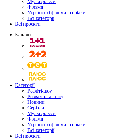
Мультфільми
Фільми
Українські фільми і серіали
Всі категорії
Всі проєкти
Канали
Категорії
Реаліті-шоу
Розважальні шоу
Новини
Серіали
Мультфільми
Фільми
Українські фільми і серіали
Всі категорії
Всі проєкти