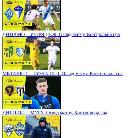
ДИНАМО – УНІРЯ ДЕЖ. Огляд матчу. Контрольна гра
МЕТАЛІСТ – ТУЗЛА СІТІ. Огляд матчу. Контрольна гра
ДНІПРО-1 – МУРА. Огляд матчу. Контрольна гра