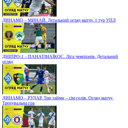
ДИНАМО – МИНАЙ. Детальний огляд матчу. 1 тур УПЛ
ДНІПРО-1 – ПАНАТІНАЇКОС. Ліга чемпіонів. Детальний
огляд
ДИНАМО – РУДАР. Три тайми – сім голів. Огляд матчу.
Тренувальна гра