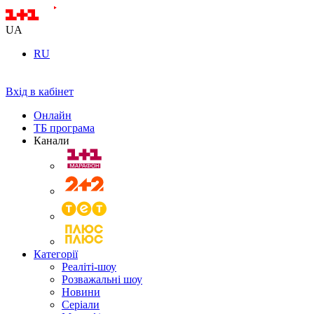
UA
RU
Вхід в кабінет
Онлайн
ТБ програма
Канали
Категорії
Реаліті-шоу
Розважальні шоу
Новини
Серіали