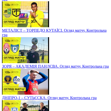
МЕТАЛІСТ – ТОРПЕДО КУТАЇСІ. Огляд матчу. Контрольна
гра
ЗОРЯ – АКАДЕМІЯ ПАНДЄВА. Огляд матчу. Контрольна гра
ДНІПРО-1 – СУТЬЄСКА. Огляд матчу. Контрольна гра