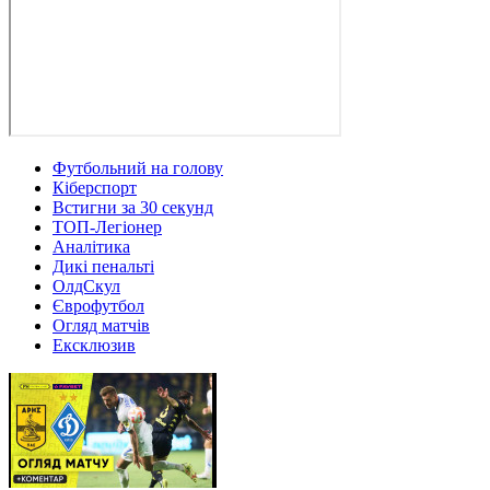
Футбольний на голову
Кіберспорт
Встигни за 30 секунд
ТОП-Легіонер
Аналітика
Дикі пенальті
ОлдСкул
Єврофутбол
Огляд матчів
Ексклюзив