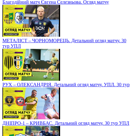
Благодійний матч Євгена Селезньова. Огляд матчу
МЕТАЛІСТ – ЧОРНОМОРЕЦЬ. Детальний огляд матчу. 30
тур УПЛ
РУХ – ОЛЕКСАНДРІЯ. Детальний огляд матчу. УПЛ. 30 тур
ДНІПРО-1 – КРИВБАС. Детальний огляд матчу. 30 тур УПЛ