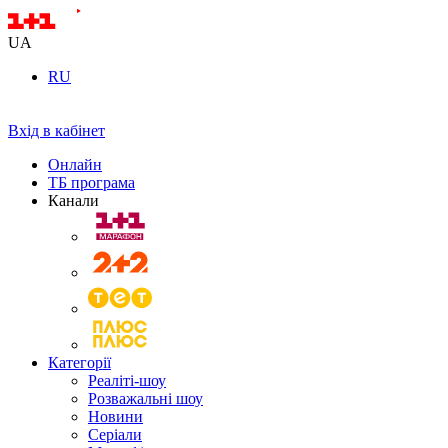
UA
RU
Вхід в кабінет
Онлайн
ТБ програма
Канали
Категорії
Реаліті-шоу
Розважальні шоу
Новини
Серіали