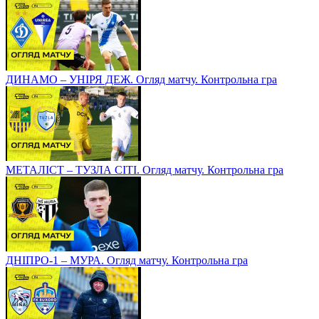
ДИНАМО – УНІРЯ ДЕЖ. Огляд матчу. Контрольна гра
МЕТАЛІСТ – ТУЗЛА СІТІ. Огляд матчу. Контрольна гра
ДНІПРО-1 – МУРА. Огляд матчу. Контрольна гра