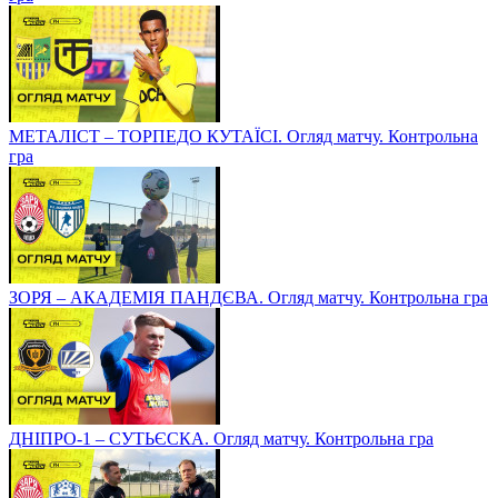
МЕТАЛІСТ – ТОРПЕДО КУТАЇСІ. Огляд матчу. Контрольна
гра
ЗОРЯ – АКАДЕМІЯ ПАНДЄВА. Огляд матчу. Контрольна гра
ДНІПРО-1 – СУТЬЄСКА. Огляд матчу. Контрольна гра