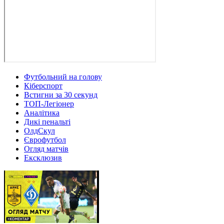
Футбольний на голову
Кіберспорт
Встигни за 30 секунд
ТОП-Легіонер
Аналітика
Дикі пенальті
ОлдСкул
Єврофутбол
Огляд матчів
Ексклюзив