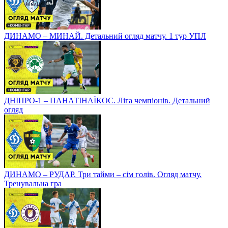
ДИНАМО – МИНАЙ. Детальний огляд матчу. 1 тур УПЛ
ДНІПРО-1 – ПАНАТІНАЇКОС. Ліга чемпіонів. Детальний
огляд
ДИНАМО – РУДАР. Три тайми – сім голів. Огляд матчу.
Тренувальна гра