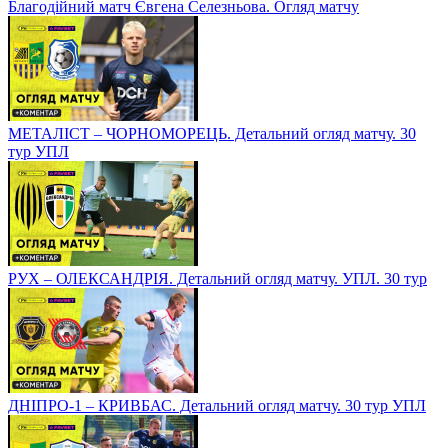
Благодійний матч Євгена Селезньова. Огляд матчу
МЕТАЛІСТ – ЧОРНОМОРЕЦЬ. Детальний огляд матчу. 30
тур УПЛ
РУХ – ОЛЕКСАНДРІЯ. Детальний огляд матчу. УПЛ. 30 тур
ДНІПРО-1 – КРИВБАС. Детальний огляд матчу. 30 тур УПЛ