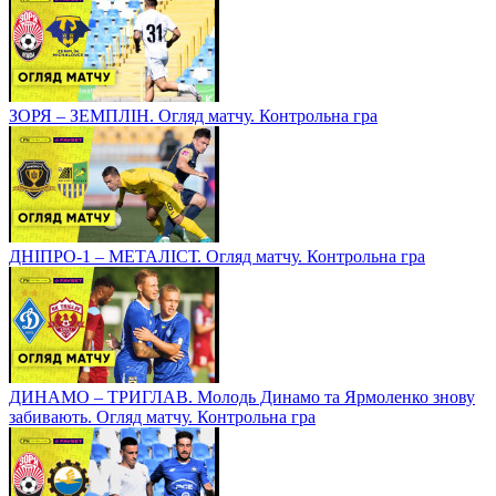
ЗОРЯ – ЗЕМПЛІН. Огляд матчу. Контрольна гра
ДНІПРО-1 – МЕТАЛІСТ. Огляд матчу. Контрольна гра
ДИНАМО – ТРИГЛАВ. Молодь Динамо та Ярмоленко знову
забивають. Огляд матчу. Контрольна гра