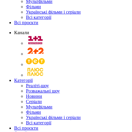
Мультфільми
Фільми
Українські фільми і серіали
Всі категорії
Всі проєкти
Канали
Категорії
Реаліті-шоу
Розважальні шоу
Новини
Серіали
Мультфільми
Фільми
Українські фільми і серіали
Всі категорії
Всі проєкти