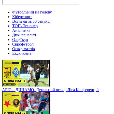
Футбольний на голову
Кіберспорт
Встигни за 30 секунд
ТОП-Легіонер
Аналітика
Дикі пенальті
ОлдСкул
Єврофутбол
Огляд матчів
Ексклюзив
АРІС – ДИНАМО. Детальний огляд. Ліга Конференцій