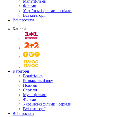
Мультфільми
Фільми
Українські фільми і серіали
Всі категорії
Всі проєкти
Канали
Категорії
Реаліті-шоу
Розважальні шоу
Новини
Серіали
Мультфільми
Фільми
Українські фільми і серіали
Всі категорії
Всі проєкти