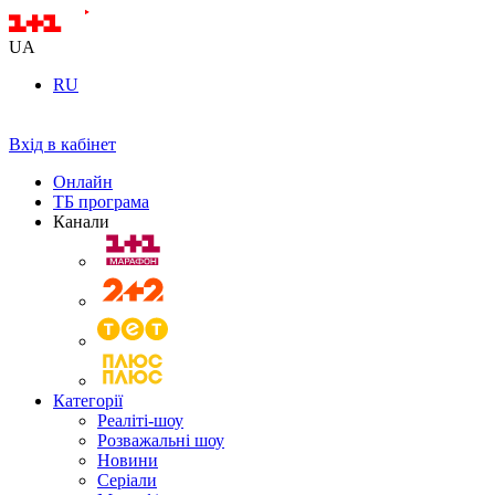
UA
RU
Вхід в кабінет
Онлайн
ТБ програма
Канали
Категорії
Реаліті-шоу
Розважальні шоу
Новини
Серіали