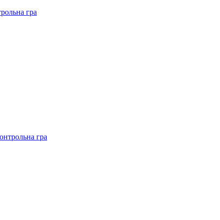
рольна гра
онтрольна гра