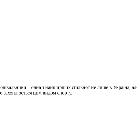
болівальники – одна з найширших спільнот не лише в Україна, але 
хто захоплюється цим видом спорту.