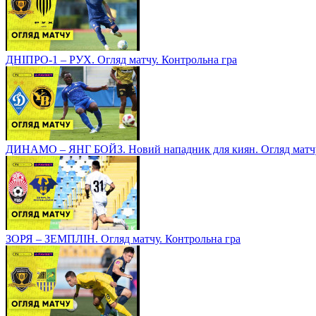
ДНІПРО-1 – РУХ. Огляд матчу. Контрольна гра
ДИНАМО – ЯНГ БОЙЗ. Новий нападник для киян. Огляд матчу
ЗОРЯ – ЗЕМПЛІН. Огляд матчу. Контрольна гра