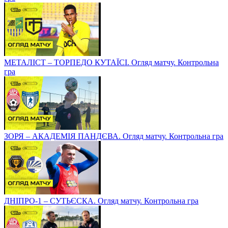
МЕТАЛІСТ – ТОРПЕДО КУТАЇСІ. Огляд матчу. Контрольна
гра
ЗОРЯ – АКАДЕМІЯ ПАНДЄВА. Огляд матчу. Контрольна гра
ДНІПРО-1 – СУТЬЄСКА. Огляд матчу. Контрольна гра