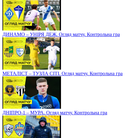
ДИНАМО – УНІРЯ ДЕЖ. Огляд матчу. Контрольна гра
МЕТАЛІСТ – ТУЗЛА СІТІ. Огляд матчу. Контрольна гра
ДНІПРО-1 – МУРА. Огляд матчу. Контрольна гра