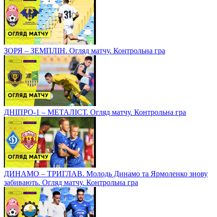
ЗОРЯ – ЗЕМПЛІН. Огляд матчу. Контрольна гра
ДНІПРО-1 – МЕТАЛІСТ. Огляд матчу. Контрольна гра
ДИНАМО – ТРИГЛАВ. Молодь Динамо та Ярмоленко знову
забивають. Огляд матчу. Контрольна гра