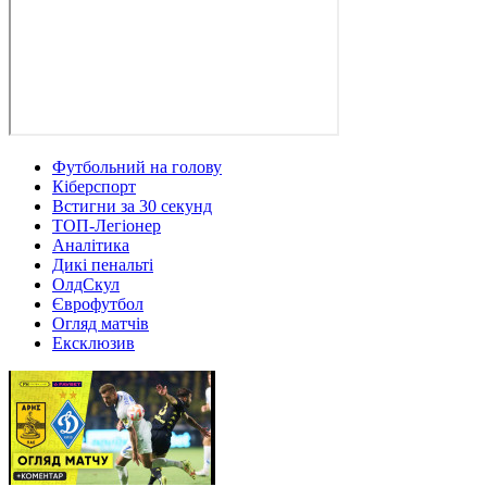
Футбольний на голову
Кіберспорт
Встигни за 30 секунд
ТОП-Легіонер
Аналітика
Дикі пенальті
ОлдСкул
Єврофутбол
Огляд матчів
Ексклюзив