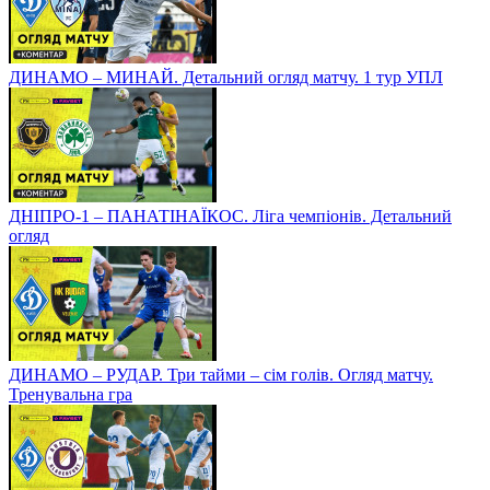
ДИНАМО – МИНАЙ. Детальний огляд матчу. 1 тур УПЛ
ДНІПРО-1 – ПАНАТІНАЇКОС. Ліга чемпіонів. Детальний
огляд
ДИНАМО – РУДАР. Три тайми – сім голів. Огляд матчу.
Тренувальна гра