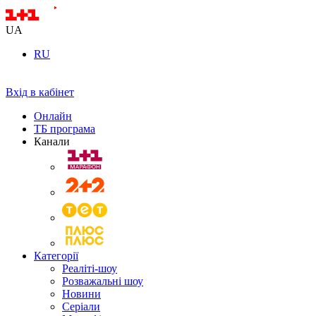
UA
RU
Вхід в кабінет
Онлайн
ТБ програма
Канали
Категорії
Реаліті-шоу
Розважальні шоу
Новини
Серіали