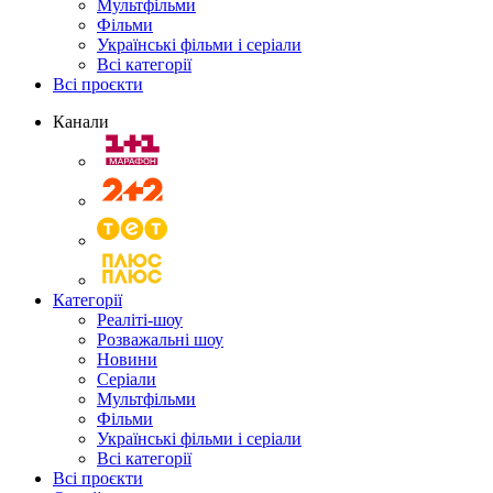
Мультфільми
Фільми
Українські фільми і серіали
Всі категорії
Всі проєкти
Канали
Категорії
Реаліті-шоу
Розважальні шоу
Новини
Серіали
Мультфільми
Фільми
Українські фільми і серіали
Всі категорії
Всі проєкти