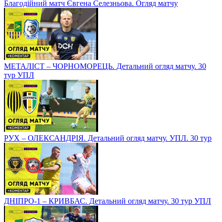
Благодійний матч Євгена Селезньова. Огляд матчу
МЕТАЛІСТ – ЧОРНОМОРЕЦЬ. Детальний огляд матчу. 30
тур УПЛ
РУХ – ОЛЕКСАНДРІЯ. Детальний огляд матчу. УПЛ. 30 тур
ДНІПРО-1 – КРИВБАС. Детальний огляд матчу. 30 тур УПЛ