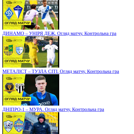
ДИНАМО – УНІРЯ ДЕЖ. Огляд матчу. Контрольна гра
МЕТАЛІСТ – ТУЗЛА СІТІ. Огляд матчу. Контрольна гра
ДНІПРО-1 – МУРА. Огляд матчу. Контрольна гра