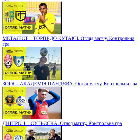
МЕТАЛІСТ – ТОРПЕДО КУТАЇСІ. Огляд матчу. Контрольна
гра
ЗОРЯ – АКАДЕМІЯ ПАНДЄВА. Огляд матчу. Контрольна гра
ДНІПРО-1 – СУТЬЄСКА. Огляд матчу. Контрольна гра