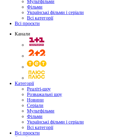
Мультфільми
Фільми
Українські фільми і серіали
Всі категорії
Всі проєкти
Канали
Категорії
Реаліті-шоу
Розважальні шоу
Новини
Серіали
Мультфільми
Фільми
Українські фільми і серіали
Всі категорії
Всі проєкти