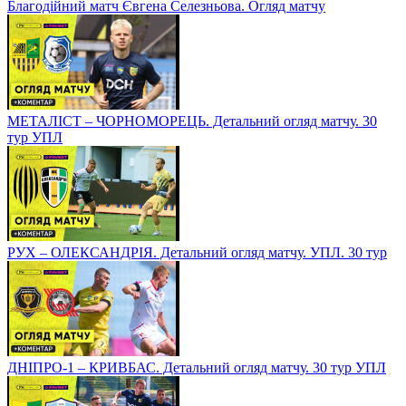
Благодійний матч Євгена Селезньова. Огляд матчу
МЕТАЛІСТ – ЧОРНОМОРЕЦЬ. Детальний огляд матчу. 30
тур УПЛ
РУХ – ОЛЕКСАНДРІЯ. Детальний огляд матчу. УПЛ. 30 тур
ДНІПРО-1 – КРИВБАС. Детальний огляд матчу. 30 тур УПЛ