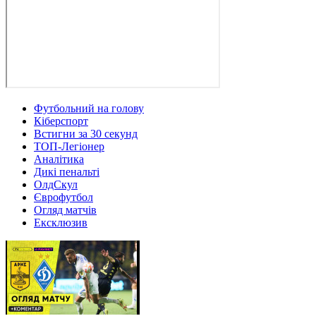
Футбольний на голову
Кіберспорт
Встигни за 30 секунд
ТОП-Легіонер
Аналітика
Дикі пенальті
ОлдСкул
Єврофутбол
Огляд матчів
Ексклюзив