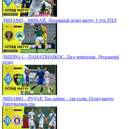
ДИНАМО – МИНАЙ. Детальний огляд матчу. 1 тур УПЛ
ДНІПРО-1 – ПАНАТІНАЇКОС. Ліга чемпіонів. Детальний
огляд
ДИНАМО – РУДАР. Три тайми – сім голів. Огляд матчу.
Тренувальна гра