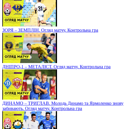
ЗОРЯ – ЗЕМПЛІН. Огляд матчу. Контрольна гра
ДНІПРО-1 – МЕТАЛІСТ. Огляд матчу. Контрольна гра
ДИНАМО – ТРИГЛАВ. Молодь Динамо та Ярмоленко знову
забивають. Огляд матчу. Контрольна гра