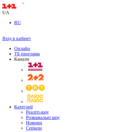
UA
RU
Вхід в кабінет
Онлайн
ТБ програма
Канали
Категорії
Реаліті-шоу
Розважальні шоу
Новини
Серіали