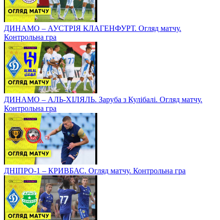
ДИНАМО – АУСТРІЯ КЛАГЕНФУРТ. Огляд матчу.
Контрольна гра
ДИНАМО – АЛЬ-ХІЛЯЛЬ. Заруба з Кулібалі. Огляд матчу.
Контрольна гра
ДНІПРО-1 – КРИВБАС. Огляд матчу. Контрольна гра