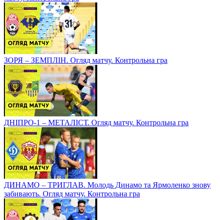
ЗОРЯ – ЗЕМПЛІН. Огляд матчу. Контрольна гра
ДНІПРО-1 – МЕТАЛІСТ. Огляд матчу. Контрольна гра
ДИНАМО – ТРИГЛАВ. Молодь Динамо та Ярмоленко знову
забивають. Огляд матчу. Контрольна гра