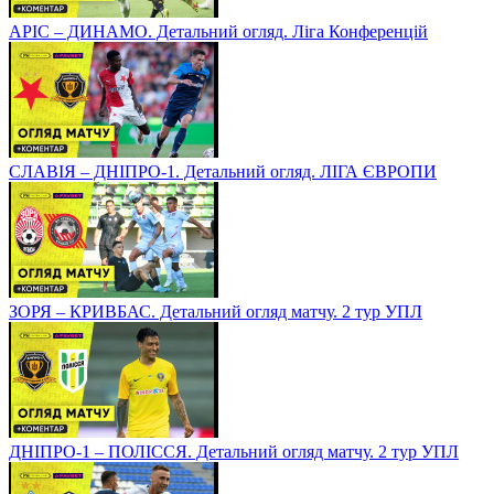
АРІС – ДИНАМО. Детальний огляд. Ліга Конференцій
СЛАВІЯ – ДНІПРО-1. Детальний огляд. ЛІГА ЄВРОПИ
ЗОРЯ – КРИВБАС. Детальний огляд матчу. 2 тур УПЛ
ДНІПРО-1 – ПОЛІССЯ. Детальний огляд матчу. 2 тур УПЛ