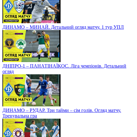
ДИНАМО – МИНАЙ. Детальний огляд матчу. 1 тур УПЛ
ДНІПРО-1 – ПАНАТІНАЇКОС. Ліга чемпіонів. Детальний
огляд
ДИНАМО – РУДАР. Три тайми – сім голів. Огляд матчу.
Тренувальна гра