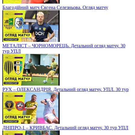
Благодійний матч Євгена Селезньова. Огляд матчу
МЕТАЛІСТ – ЧОРНОМОРЕЦЬ. Детальний огляд матчу. 30
тур УПЛ
РУХ – ОЛЕКСАНДРІЯ. Детальний огляд матчу. УПЛ. 30 тур
ДНІПРО-1 – КРИВБАС. Детальний огляд матчу. 30 тур УПЛ