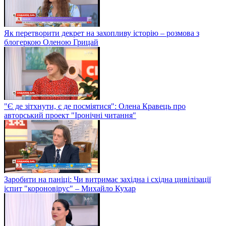
Як перетворити декрет на захопливу історію – розмова з
блогеркою Оленою Грицай
"Є де зітхнути, є де посміятися": Олена Кравець про
авторський проект "Іронічні читання"
Заробити на паніці: Чи витримає західна і східна цивілізації
іспит "короновірус" – Михайло Кухар