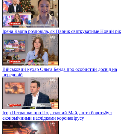
Ірена Карпа розповіла, як Париж святкуватиме Новий рік
Військовий кухар Ольга Бенда про особистий досвід на
передовій
Ігор Петрашко про Податковий Майдан та боротьбу з
економічними наслідками коронавірусу