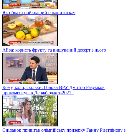
Як обрати найкращий соковитискач
Айва: користь фрукту та вишуканий десерт з нього
Кому, коли, скільки: Голова ВРУ Дмитро Разумков
прокоментував Держбюджет-2021
Сніданок привітав олімпійську призерку Ганну Різатдінову з