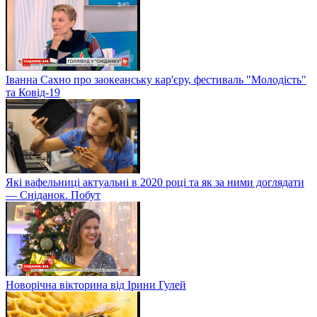
Іванна Сахно про заокеанську кар'єру, фестиваль "Молодість"
та Ковід-19
Які вафельниці актуальні в 2020 році та як за ними доглядати
— Сніданок. Побут
Новорічна вікторина від Ірини Гулей