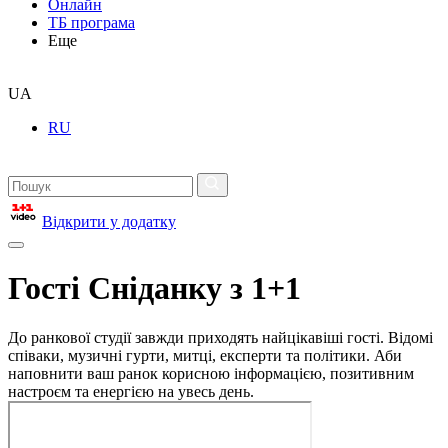
Онлайн
ТБ програма
Еще
UA
RU
Відкрити у додатку
Гості Сніданку з 1+1
До ранкової студії завжди приходять найцікавіші гості. Відомі
співаки, музичні гурти, митці, експерти та політики. Аби
наповнити ваш ранок корисною інформацією, позитивним
настроєм та енергією на увесь день.