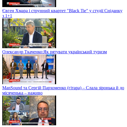
Євген Хмара і струнний квартет "Black Tie" у студії Сніданку
з 1+1
Олександр Ткаченко:Як рятувати український туризм
ManSound та Сергій Пархоменко (гітара) – Слала зіронька й до
місяченька – наживо