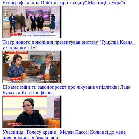
Етнограф Галина Олійник про традиції Масниці в Україні
Театр нового покоління презентував виставу "Гуцулка Ксеня"
у Сніданку з 1+1
Що має змінити законопроєкт про лікування підлітків: Лада
Булах та Яна Панфілова
Учасниця "Голосу країни" Мелен Пасса: Коли всі до мене
повернулися, я була в шоці