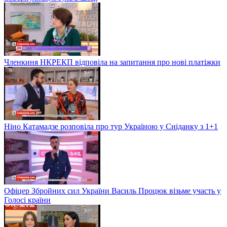
Членкиня НКРЕКП відповіла на запитання про нові платіжки
Ніно Катамадзе розповіла про тур Україною у Сніданку з 1+1
Офіцер Збройних сил України Василь Процюк візьме участь у
Голосі країни