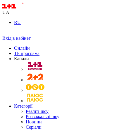
UA
RU
Вхід в кабінет
Онлайн
ТБ програма
Канали
Категорії
Реаліті-шоу
Розважальні шоу
Новини
Серіали