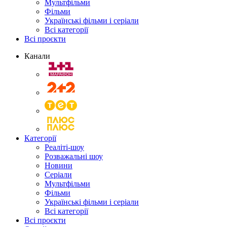
Мультфільми
Фільми
Українські фільми і серіали
Всі категорії
Всі проєкти
Канали
Категорії
Реаліті-шоу
Розважальні шоу
Новини
Серіали
Мультфільми
Фільми
Українські фільми і серіали
Всі категорії
Всі проєкти