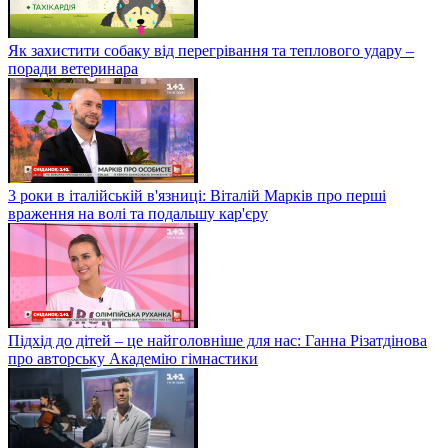
Як захистити собаку від перегрівання та теплового удару –
поради ветеринара
3 роки в італійській в'язниці: Віталій Марків про перші
враження на волі та подальшу кар'єру
Підхід до дітей – це найголовніше для нас: Ганна Різатдінова
про авторську Академію гімнастики