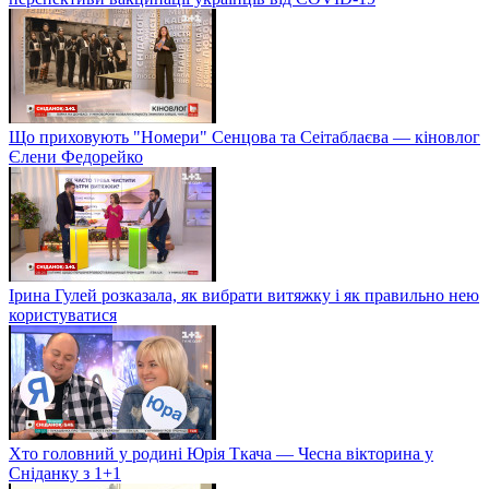
Що приховують "Номери" Сенцова та Сеітаблаєва — кіновлог
Єлени Федорейко
Ірина Гулей розказала, як вибрати витяжку і як правильно нею
користуватися
Хто головний у родині Юрія Ткача — Чесна вікторина у
Сніданку з 1+1