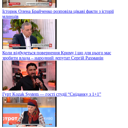
Історик Олена Брайченко розповіла цікаві факти з історії
млинців
Коли відбудеться повернення Криму і що для цього має
зробити влада – народний депутат Сергій Рахманін
Гурт Kozak System — гості студії “Сніданку з 1+1”