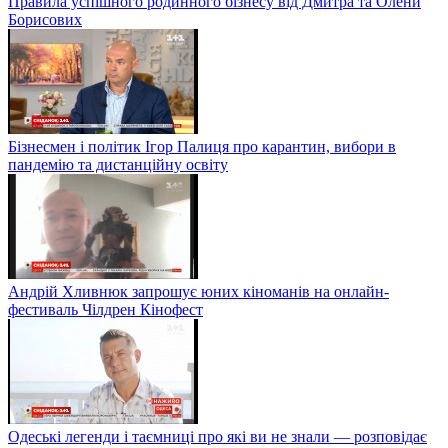
Правила успішного родинного бізнесу від Дмитра та Олени
Борисових
Бізнесмен і політик Ігор Палиця про карантин, вибори в
пандемію та дистанційну освіту
Андрій Хливнюк запрошує юних кіноманів на онлайн-
фестиваль Чілдрен Кінофест
Одеські легенди і таємниці про які ви не знали — розповідає