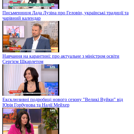
Письменниця Лада Лузіна про Геловін, українські традиції та
чарівний календар
Навчання на карантині: про актуальне з міністром освіти
Сергієм Шкарлетом
Ексклюзивні подробиці нового сезону "Великі Вуйки" від
Юрія Горбунова та Надії Мейхер