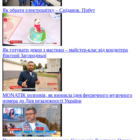
Як обрати електрощітку – Сніданок. Побут
Як готувати декор з мастики – майстер-клас від кондитера
Вікторії Загородньої
MONATIK розповів, як виникла ідея феєричного музичного
номера до Дня незалежності України