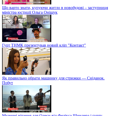
Що варто знати, купуючи житло в новобудові – заступниця
міністра юстиції Ольга Оніщук
Гурт ТНМК презентував новий кліп "Контакт"
Як правильно обрати машинку для стрижки — Сніданок.
Побут
Музичні вітання для Одеси від Фелікса Шиндера і гурту