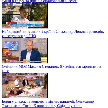
зміни в галузі та ціни на опалювальний сезон
Найкращий випускник України Олександр Люклян розповів,
як готувався до ЗНО
Очільник МОЗ Максим Степанов: Як зміняться зарплати і в
кого
Борщ у спадок та концерти під час пандемії: Олександр
Ткаченко та Євген Клопотенко у Сніданку з 1+1