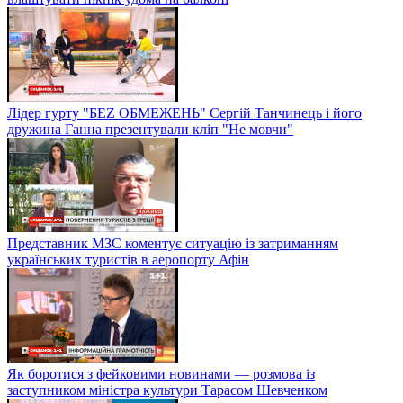
Лідер гурту "БЕZ ОБМЕЖЕНЬ" Сергій Танчинець і його
дружина Ганна презентували кліп "Не мовчи"
Представник МЗС коментує ситуацію із затриманням
українських туристів в аеропорту Афін
Як боротися з фейковими новинами — розмова із
заступником міністра культури Тарасом Шевченком