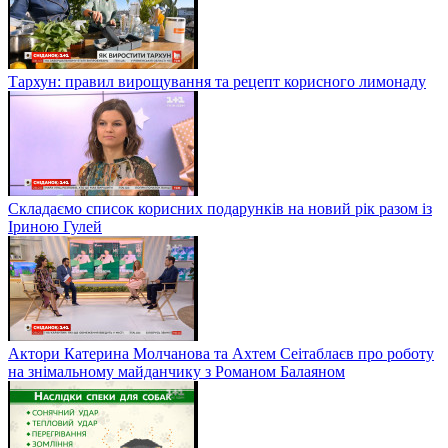
Тархун: правил вирощування та рецепт корисного лимонаду
Складаємо список корисних подарунків на новий рік разом із
Іриною Гулей
Актори Катерина Молчанова та Ахтем Сеітаблаєв про роботу
на знімальному майданчику з Романом Балаяном