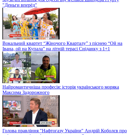
"Деньги вперёд"
Вокальний квартет “Жіночого Кварталу” з піснею “Ой на
Івана, ой на Купала” на літній терасі Сніданку з 1+1
Найромантичніша професія: історія українського моряка
Максима Задорожного
Голова правління "Нафтогазу України" Андрій Коболєв про