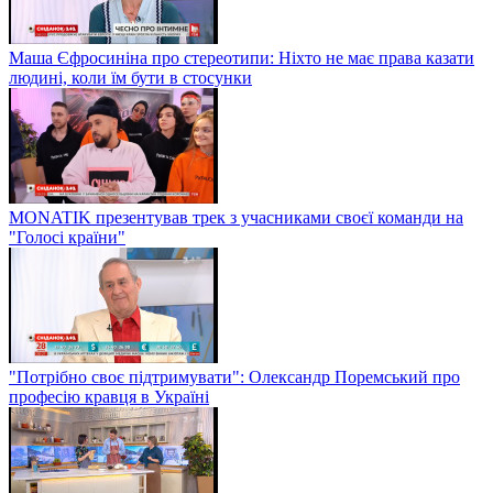
Маша Єфросиніна про стереотипи: Ніхто не має права казати
людині, коли їм бути в стосунки
MONATIK презентував трек з учасниками своєї команди на
"Голосі країни"
"Потрібно своє підтримувати": Олександр Поремський про
професію кравця в Україні