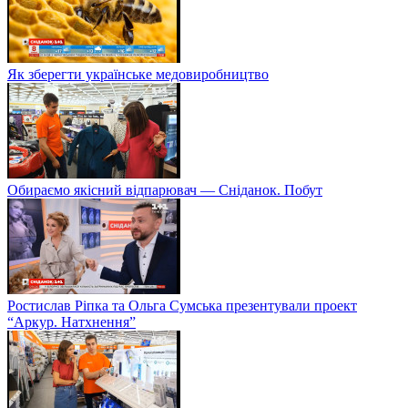
Як зберегти українське медовиробництво
Обираємо якісний відпарювач — Сніданок. Побут
Ростислав Ріпка та Ольга Сумська презентували проект
“Аркур. Натхнення”