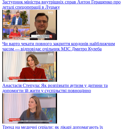
Заступник міністра внутрішніх справ Антон Геращенко про
деталі спецоперації в Луцьку
Чи варто чекати повного закриття кордонів найближчим
часом — відповідає очільник МЗС Дмитро Кулеба
Анастасія Степула: Як розпізнати аутизм у дитини та
допомогти їй жити у суспільстві повноцінно
Тренд на медичні серіали: як лікарі допомагають їх