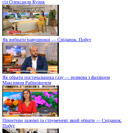
гід Олександр Кулик
Як вибрати навушники — Сніданок. Побут
Як обрати постачальника газу — розмова з фахівцем
Максимом Рабіновичем
Принтери лазерні та струменеві: який обрати — Сніданок.
Побут