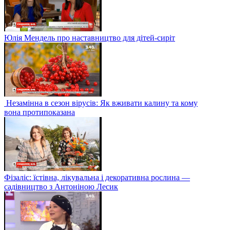
Юлія Мендель про наставництво для дітей-сиріт
Незамінна в сезон вірусів: Як вживати калину та кому
вона протипоказана
Фізаліс: їстівна, лікувальна і декоративна рослина —
садівництво з Антоніною Лесик