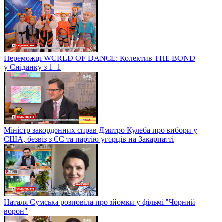
Переможці WORLD OF DANCE: Колектив THE BOND
у Сніданку з 1+1
Міністр закордонних справ Дмитро Кулеба про вибори у
США, безвіз з ЄС та партію угорців на Закарпатті
Наталя Сумська розповіла про зйомки у фільмі "Чорний
ворон"