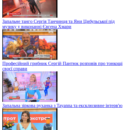
Запальне танго Сергія Танчинця та Яни Цибульської під
музику у виконанні Євгена Хмари
Професійний грибник Сергій Пантюк розповів про тонкощі
своєї справи
Запальна зіркова руханка з Tayanna та ексклюзивне інтерв'ю