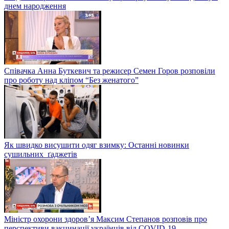
днем народження
Співачка Анна Буткевич та режисер Семен Горов розповіли
про роботу над кліпом “Без женатого”
Як швидко висушити одяг взимку: Останні новинки
сушильних ґаджетів
Міністр охорони здоров’я Максим Степанов розповів про
перспективи вакцинації українців від COVID-19