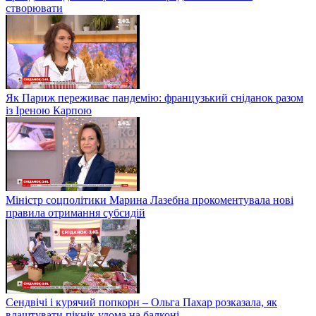
створювати
Як Париж переживає пандемію: французький сніданок разом
із Іреною Карпою
Міністр соцполітики Марина Лазебна прокоментувала нові
правила отримання субсидій
Сендвічі і курячий попкорн – Ольга Пахар розказала, як
влаштувати пікнік удома на балконі