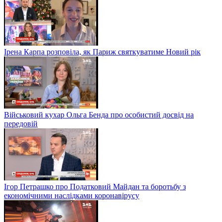
Ірена Карпа розповіла, як Париж святкуватиме Новий рік
Військовий кухар Ольга Бенда про особистий досвід на
передовій
Ігор Петрашко про Податковий Майдан та боротьбу з
економічними наслідками коронавірусу