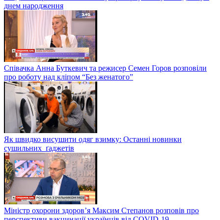
днем народження
Співачка Анна Буткевич та режисер Семен Горов розповіли
про роботу над кліпом “Без женатого”
Як швидко висушити одяг взимку: Останні новинки
сушильних ґаджетів
Міністр охорони здоров’я Максим Степанов розповів про
перспективи вакцинації українців від COVID-19