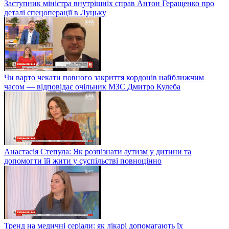
Заступник міністра внутрішніх справ Антон Геращенко про
деталі спецоперації в Луцьку
Чи варто чекати повного закриття кордонів найближчим
часом — відповідає очільник МЗС Дмитро Кулеба
Анастасія Степула: Як розпізнати аутизм у дитини та
допомогти їй жити у суспільстві повноцінно
Тренд на медичні серіали: як лікарі допомагають їх