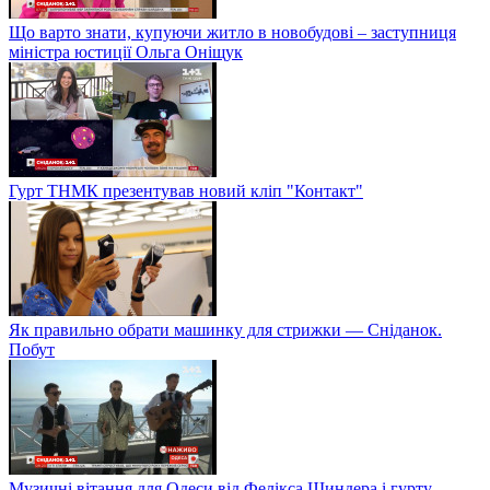
Що варто знати, купуючи житло в новобудові – заступниця
міністра юстиції Ольга Оніщук
Гурт ТНМК презентував новий кліп "Контакт"
Як правильно обрати машинку для стрижки — Сніданок.
Побут
Музичні вітання для Одеси від Фелікса Шиндера і гурту