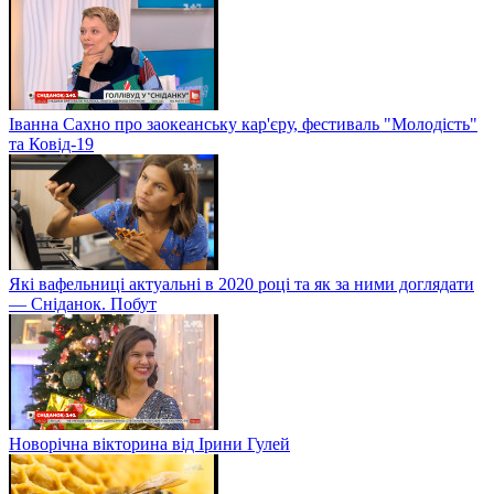
Іванна Сахно про заокеанську кар'єру, фестиваль "Молодість"
та Ковід-19
Які вафельниці актуальні в 2020 році та як за ними доглядати
— Сніданок. Побут
Новорічна вікторина від Ірини Гулей