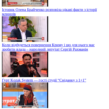
Історик Олена Брайченко розповіла цікаві факти з історії
млинців
Коли відбудеться повернення Криму і що для цього має
зробити влада – народний депутат Сергій Рахманін
Гурт Kozak System — гості студії “Сніданку з 1+1”