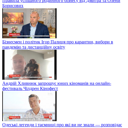
Правила успішного родинного бізнесу від Дмитра та Олени
Борисових
Бізнесмен і політик Ігор Палиця про карантин, вибори в
пандемію та дистанційну освіту
Андрій Хливнюк запрошує юних кіноманів на онлайн-
фестиваль Чілдрен Кінофест
Одеські легенди і таємниці про які ви не знали — розповідає