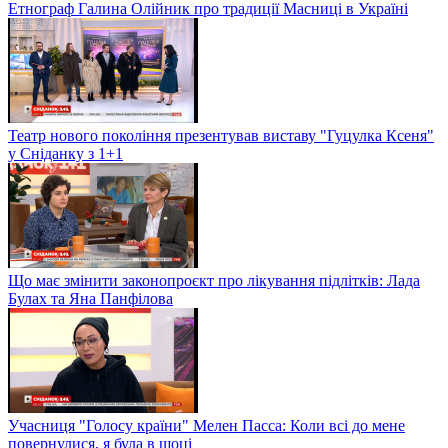
Етнограф Галина Олійник про традиції Масниці в Україні
Театр нового покоління презентував виставу "Гуцулка Ксеня"
у Сніданку з 1+1
Що має змінити законопроєкт про лікування підлітків: Лада
Булах та Яна Панфілова
Учасниця "Голосу країни" Мелен Пасса: Коли всі до мене
повернулися, я була в шоці