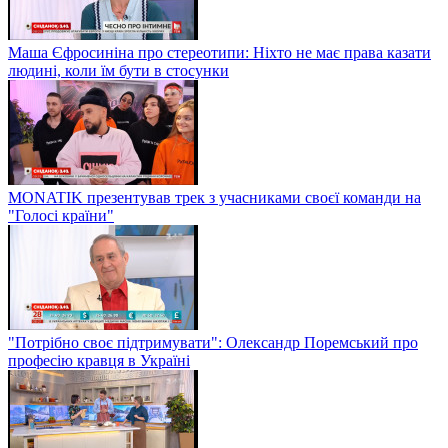
Маша Єфросиніна про стереотипи: Ніхто не має права казати
людині, коли їм бути в стосунки
MONATIK презентував трек з учасниками своєї команди на
"Голосі країни"
"Потрібно своє підтримувати": Олександр Поремський про
професію кравця в Україні