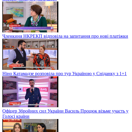
Членкиня НКРЕКП відповіла на запитання про нові платіжки
Ніно Катамадзе розповіла про тур Україною у Сніданку з 1+1
Офіцер Збройних сил України Василь Процюк візьме участь у
Голосі країни