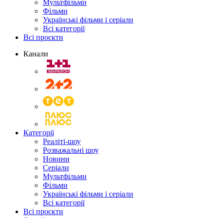
Мультфільми
Фільми
Українські фільми і серіали
Всі категорії
Всі проєкти
Канали
Категорії
Реаліті-шоу
Розважальні шоу
Новини
Серіали
Мультфільми
Фільми
Українські фільми і серіали
Всі категорії
Всі проєкти