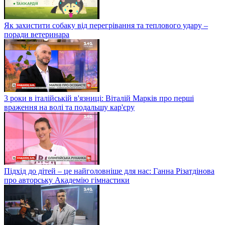
Як захистити собаку від перегрівання та теплового удару –
поради ветеринара
3 роки в італійській в'язниці: Віталій Марків про перші
враження на волі та подальшу кар'єру
Підхід до дітей – це найголовніше для нас: Ганна Різатдінова
про авторську Академію гімнастики