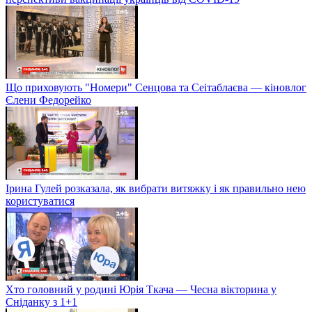
Що приховують "Номери" Сенцова та Сеітаблаєва — кіновлог
Єлени Федорейко
Ірина Гулей розказала, як вибрати витяжку і як правильно нею
користуватися
Хто головний у родині Юрія Ткача — Чесна вікторина у
Сніданку з 1+1