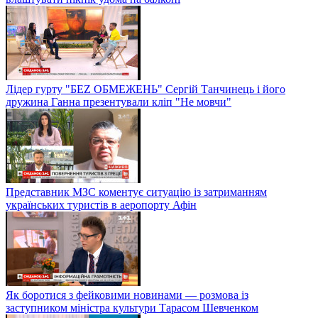
Лідер гурту "БЕZ ОБМЕЖЕНЬ" Сергій Танчинець і його
дружина Ганна презентували кліп "Не мовчи"
Представник МЗС коментує ситуацію із затриманням
українських туристів в аеропорту Афін
Як боротися з фейковими новинами — розмова із
заступником міністра культури Тарасом Шевченком