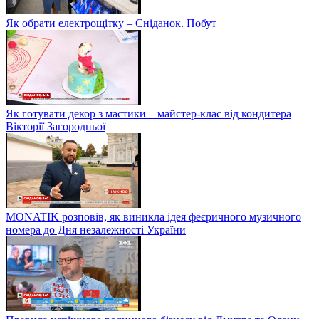
Як обрати електрощітку – Сніданок. Побут
Як готувати декор з мастики – майстер-клас від кондитера
Вікторії Загородньої
MONATIK розповів, як виникла ідея феєричного музичного
номера до Дня незалежності України