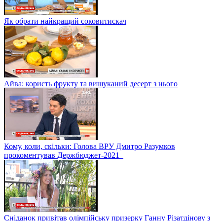
Як обрати найкращий соковитискач
Айва: користь фрукту та вишуканий десерт з нього
Кому, коли, скільки: Голова ВРУ Дмитро Разумков
прокоментував Держбюджет-2021
Сніданок привітав олімпійську призерку Ганну Різатдінову з