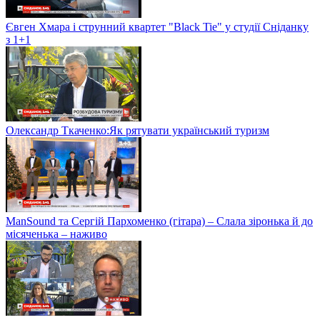
Євген Хмара і струнний квартет "Black Tie" у студії Сніданку
з 1+1
Олександр Ткаченко:Як рятувати український туризм
ManSound та Сергій Пархоменко (гітара) – Слала зіронька й до
місяченька – наживо