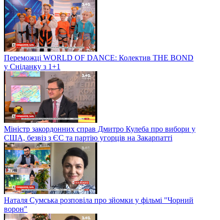
Переможці WORLD OF DANCE: Колектив THE BOND
у Сніданку з 1+1
Міністр закордонних справ Дмитро Кулеба про вибори у
США, безвіз з ЄС та партію угорців на Закарпатті
Наталя Сумська розповіла про зйомки у фільмі "Чорний
ворон"