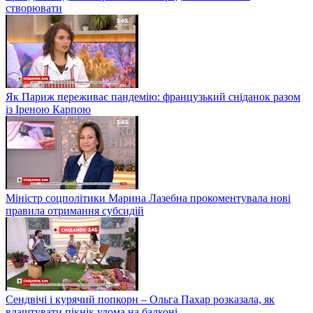
створювати
Як Париж переживає пандемію: французький сніданок разом
із Іреною Карпою
Міністр соцполітики Марина Лазебна прокоментувала нові
правила отримання субсидій
Сендвічі і курячий попкорн – Ольга Пахар розказала, як
влаштувати пікнік удома на балконі