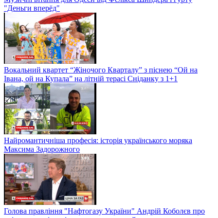
"Деньги вперёд"
Вокальний квартет “Жіночого Кварталу” з піснею “Ой на
Івана, ой на Купала” на літній терасі Сніданку з 1+1
Найромантичніша професія: історія українського моряка
Максима Задорожного
Голова правління "Нафтогазу України" Андрій Коболєв про