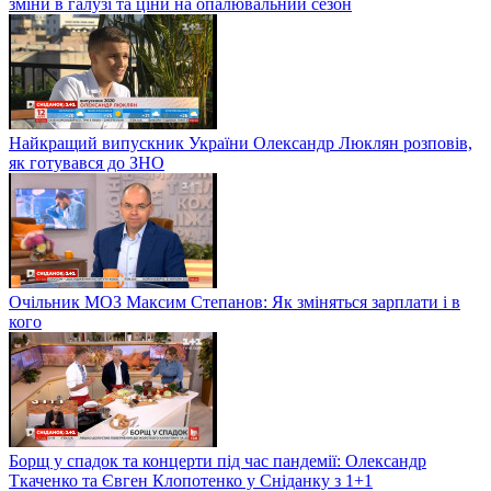
зміни в галузі та ціни на опалювальний сезон
Найкращий випускник України Олександр Люклян розповів,
як готувався до ЗНО
Очільник МОЗ Максим Степанов: Як зміняться зарплати і в
кого
Борщ у спадок та концерти під час пандемії: Олександр
Ткаченко та Євген Клопотенко у Сніданку з 1+1