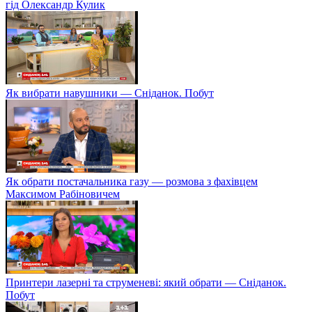
гід Олександр Кулик
Як вибрати навушники — Сніданок. Побут
Як обрати постачальника газу — розмова з фахівцем
Максимом Рабіновичем
Принтери лазерні та струменеві: який обрати — Сніданок.
Побут