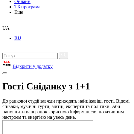
Онлайн
ТБ програма
Еще
UA
RU
Відкрити у додатку
Гості Сніданку з 1+1
До ранкової студії завжди приходять найцікавіші гості. Відомі
співаки, музичні гурти, митці, експерти та політики. Аби
наповнити ваш ранок корисною інформацією, позитивним
настроєм та енергією на увесь день.