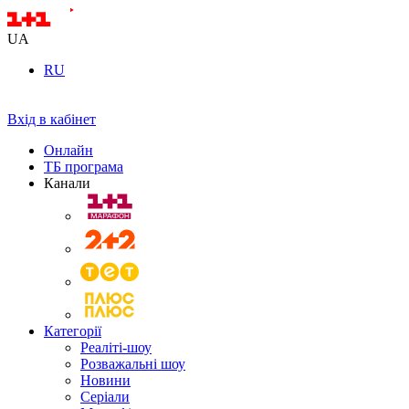
UA
RU
Вхід в кабінет
Онлайн
ТБ програма
Канали
Категорії
Реаліті-шоу
Розважальні шоу
Новини
Серіали