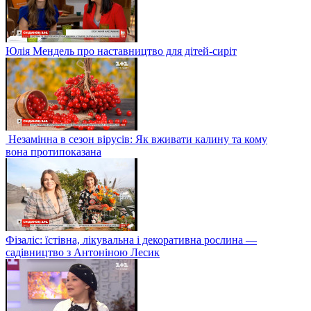
Юлія Мендель про наставництво для дітей-сиріт
Незамінна в сезон вірусів: Як вживати калину та кому
вона протипоказана
Фізаліс: їстівна, лікувальна і декоративна рослина —
садівництво з Антоніною Лесик