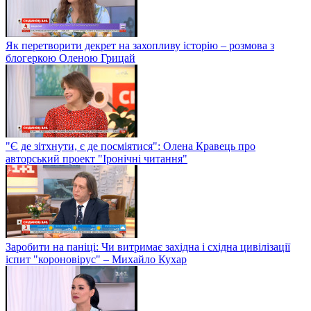
Як перетворити декрет на захопливу історію – розмова з
блогеркою Оленою Грицай
"Є де зітхнути, є де посміятися": Олена Кравець про
авторський проект "Іронічні читання"
Заробити на паніці: Чи витримає західна і східна цивілізації
іспит "короновірус" – Михайло Кухар