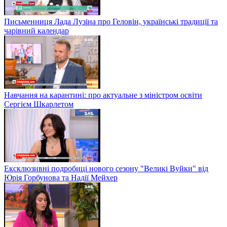
Письменниця Лада Лузіна про Геловін, українські традиції та
чарівний календар
Навчання на карантині: про актуальне з міністром освіти
Сергієм Шкарлетом
Ексклюзивні подробиці нового сезону "Великі Вуйки" від
Юрія Горбунова та Надії Мейхер