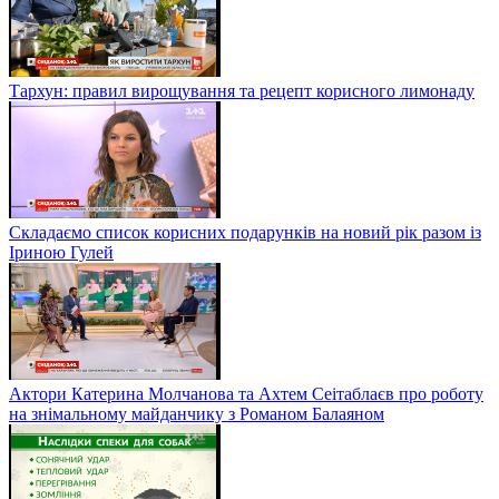
Тархун: правил вирощування та рецепт корисного лимонаду
Складаємо список корисних подарунків на новий рік разом із
Іриною Гулей
Актори Катерина Молчанова та Ахтем Сеітаблаєв про роботу
на знімальному майданчику з Романом Балаяном