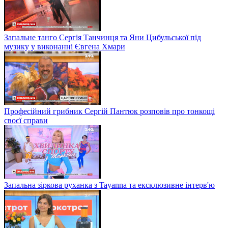
Запальне танго Сергія Танчинця та Яни Цибульської під
музику у виконанні Євгена Хмари
Професійний грибник Сергій Пантюк розповів про тонкощі
своєї справи
Запальна зіркова руханка з Tayanna та ексклюзивне інтерв'ю