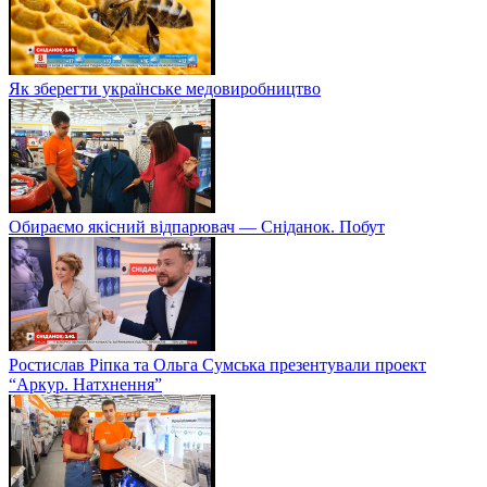
Як зберегти українське медовиробництво
Обираємо якісний відпарювач — Сніданок. Побут
Ростислав Ріпка та Ольга Сумська презентували проект
“Аркур. Натхнення”