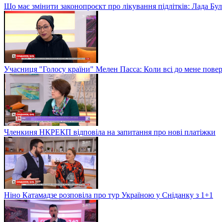
Що має змінити законопроєкт про лікування підлітків: Лада Бу
Учасниця "Голосу країни" Мелен Пасса: Коли всі до мене повер
Членкиня НКРЕКП відповіла на запитання про нові платіжки
Ніно Катамадзе розповіла про тур Україною у Сніданку з 1+1