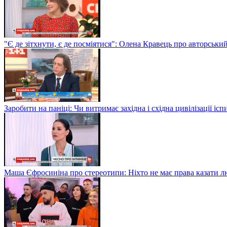
"Є де зітхнути, є де посміятися": Олена Кравець про авторськи
Заробити на паніці: Чи витримає західна і східна цивілізації і
Маша Єфросиніна про стереотипи: Ніхто не має права казати лю