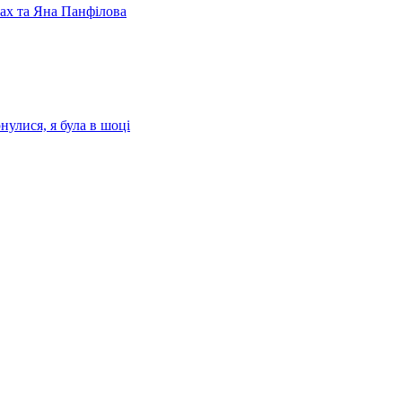
лах та Яна Панфілова
нулися, я була в шоці