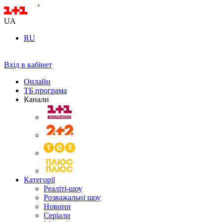
UA
RU
Вхід в кабінет
Онлайн
ТБ програма
Канали
Категорії
Реаліті-шоу
Розважальні шоу
Новини
Серіали