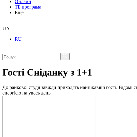
Онлайн
ТБ програма
Еще
UA
RU
Гості Сніданку з 1+1
До ранкової студії завжди приходять найцікавіші гості. Відомі
енергією на увесь день.