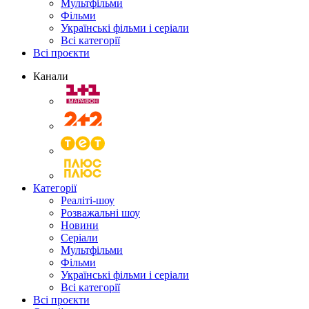
Мультфільми
Фільми
Українські фільми і серіали
Всі категорії
Всі проєкти
Канали
Категорії
Реаліті-шоу
Розважальні шоу
Новини
Серіали
Мультфільми
Фільми
Українські фільми і серіали
Всі категорії
Всі проєкти