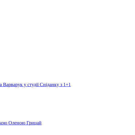
а Варварук у студії Сніданку з 1+1
еркою Оленою Грицай