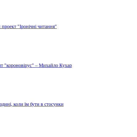
й проект "Іронічні читання"
спит "короновірус" – Михайло Кухар
дині, коли їм бути в стосунки