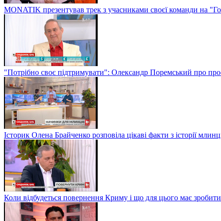
MONATIK презентував трек з учасниками своєї команди на "Го
"Потрібно своє підтримувати": Олександр Поремський про проф
Історик Олена Брайченко розповіла цікаві факти з історії млинц
Коли відбудеться повернення Криму і що для цього має зробити