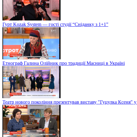
Гурт Kozak System — гості студії “Сніданку з 1+1”
Етнограф Галина Олійник про традиції Масниці в Україні
Театр нового покоління презентував виставу "Гуцулка Ксеня" у