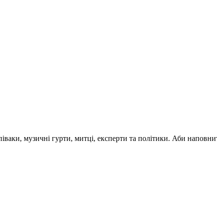
 співаки, музичні гурти, митці, експерти та політики. Аби напо