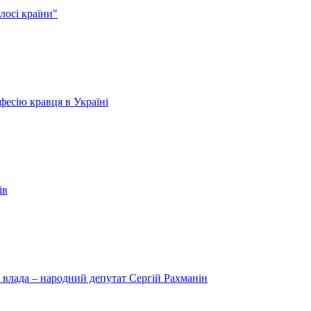
лосі країни"
есію кравця в Україні
ів
 влада – народний депутат Сергій Рахманін